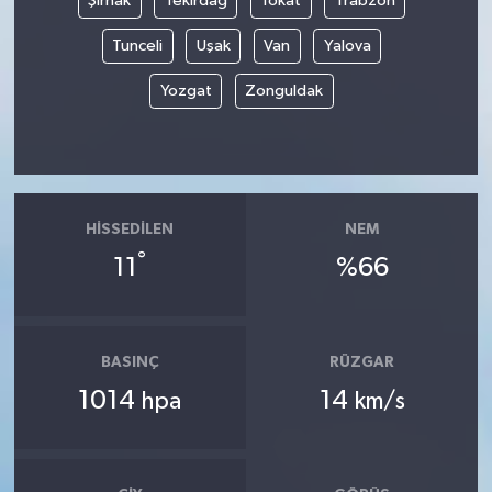
Şırnak
Tekirdağ
Tokat
Trabzon
Tunceli
Uşak
Van
Yalova
Yozgat
Zonguldak
HISSEDILEN
NEM
°
11
%66
BASINÇ
RÜZGAR
1014
14
hpa
km/s