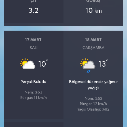
ÇIY
GÖRÜŞ
3.2
10
km
17 MART
18 MART
SALI
ÇARŞAMBA
°
°
10
13
Parçalı Bulutlu
Bölgesel düzensiz yağmur
yağışlı
Nem: %63
Rüzgar: 11 km/h
Nem: %62
Rüzgar: 12 km/h
Yağış Olasılığı: %82