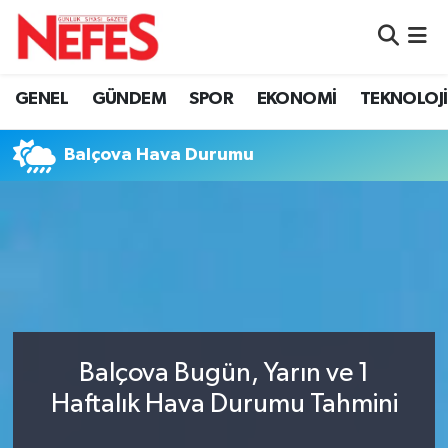
GÜNDEM
Nöbetçi Eczaneler
GENEL
GÜNDEM
SPOR
EKONOMİ
TEKNOLOJİ
Hava Durumu
Balçova Hava Durumu
Namaz Vakitleri
Trafik Durumu
Süper Lig Puan Durumu ve Fikstür
Tüm Manşetler
Balçova Bugün, Yarın ve 1
Son Dakika Haberleri
Haftalık Hava Durumu Tahmini
Haber Arşivi