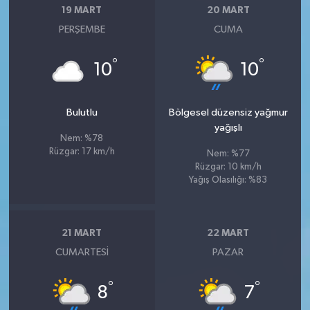
19 MART
20 MART
PERŞEMBE
CUMA
°
°
10
10
Bulutlu
Bölgesel düzensiz yağmur
yağışlı
Nem: %78
Rüzgar: 17 km/h
Nem: %77
Rüzgar: 10 km/h
Yağış Olasılığı: %83
21 MART
22 MART
CUMARTESI
PAZAR
°
°
8
7