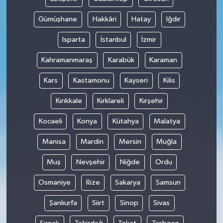
Gümüşhane
Hakkâri
Hatay
Iğdır
Isparta
İstanbul
İzmir
Kahramanmaraş
Karabük
Karaman
Kars
Kastamonu
Kayseri
Kilis
Kırıkkale
Kırklareli
Kırşehir
Kocaeli
Konya
Kütahya
Malatya
Manisa
Mardin
Mersin
Muğla
Muş
Nevşehir
Niğde
Ordu
Osmaniye
Rize
Sakarya
Samsun
Şanlıurfa
Siirt
Sinop
Sivas