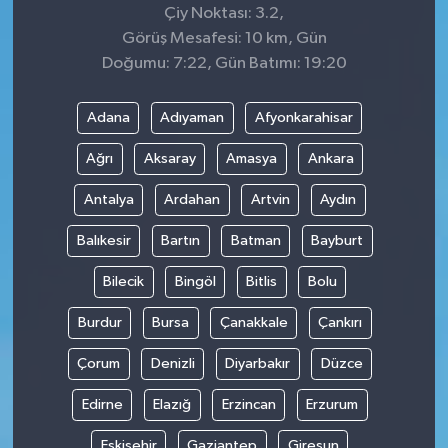
Çiy Noktası: 3.2,
Görüş Mesafesi: 10 km, Gün
Doğumu: 7:22, Gün Batımı: 19:20
Adana
Adıyaman
Afyonkarahisar
Ağrı
Aksaray
Amasya
Ankara
Antalya
Ardahan
Artvin
Aydın
Balıkesir
Bartın
Batman
Bayburt
Bilecik
Bingöl
Bitlis
Bolu
Burdur
Bursa
Çanakkale
Çankırı
Çorum
Denizli
Diyarbakır
Düzce
Edirne
Elazığ
Erzincan
Erzurum
Eskişehir
Gaziantep
Giresun