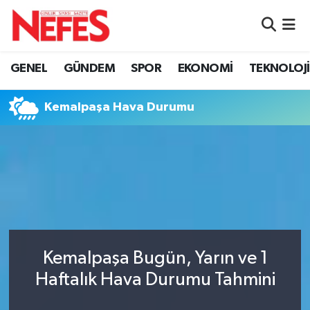
GÜNDEM
Nöbetçi Eczaneler
GENEL
GÜNDEM
SPOR
EKONOMİ
TEKNOLOJİ
Hava Durumu
Kemalpaşa Hava Durumu
Namaz Vakitleri
Trafik Durumu
Süper Lig Puan Durumu ve Fikstür
Tüm Manşetler
Kemalpaşa Bugün, Yarın ve 1
Son Dakika Haberleri
Haftalık Hava Durumu Tahmini
Haber Arşivi