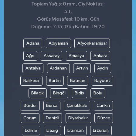
Toplam Yağış: 0 mm, Çiy Noktası:
5.1,
Görüş Mesafesi: 10 km, Gün
Doğumu: 7:15, Gün Batımı: 19:20
Adana
Adıyaman
Afyonkarahisar
Ağrı
Aksaray
Amasya
Ankara
Antalya
Ardahan
Artvin
Aydın
Balıkesir
Bartın
Batman
Bayburt
Bilecik
Bingöl
Bitlis
Bolu
Burdur
Bursa
Çanakkale
Çankırı
Çorum
Denizli
Diyarbakır
Düzce
Edirne
Elazığ
Erzincan
Erzurum