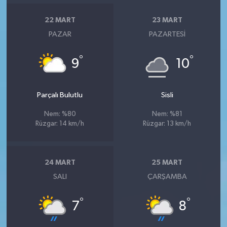
22 MART
23 MART
PAZAR
PAZARTESI
°
°
9
10
Parçalı Bulutlu
Sisli
Nem: %80
Nem: %81
Rüzgar: 14 km/h
Rüzgar: 13 km/h
24 MART
25 MART
SALI
ÇARŞAMBA
°
°
7
8