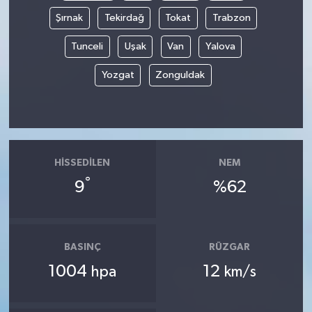
Şırnak
Tekirdağ
Tokat
Trabzon
Tunceli
Uşak
Van
Yalova
Yozgat
Zonguldak
HISSEDILEN
NEM
°
9
%62
BASINÇ
RÜZGAR
1004
12
hpa
km/s