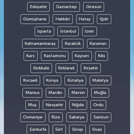
Eskişehir
Gaziantep
Giresun
Gümüşhane
Hakkâri
Hatay
Iğdır
Isparta
İstanbul
İzmir
Kahramanmaraş
Karabük
Karaman
Kars
Kastamonu
Kayseri
Kilis
Kırıkkale
Kırklareli
Kırşehir
Kocaeli
Konya
Kütahya
Malatya
Manisa
Mardin
Mersin
Muğla
Muş
Nevşehir
Niğde
Ordu
Osmaniye
Rize
Sakarya
Samsun
Şanlıurfa
Siirt
Sinop
Sivas