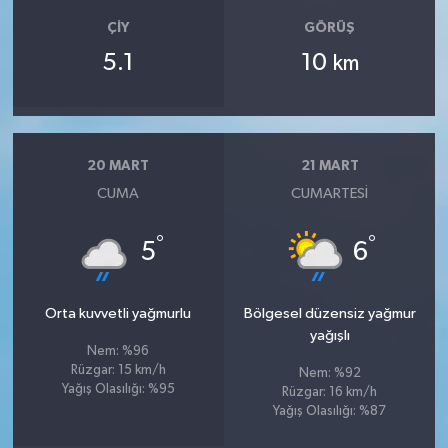
ÇIY
GÖRÜŞ
5.1
10
km
20 MART
21 MART
CUMA
CUMARTESI
°
°
5
6
Orta kuvvetli yağmurlu
Bölgesel düzensiz yağmur
yağışlı
Nem: %96
Rüzgar: 15 km/h
Nem: %92
Yağış Olasılığı: %95
Rüzgar: 16 km/h
Yağış Olasılığı: %87