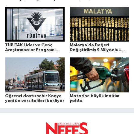
(31), memleketi Manisa’da son yolculuğuna uğurlandı.
TÜBİTAK Lider ve Genç
Malatya’da Değeri
Araştırmacılar Programı
Değiştirilmiş 9 Milyonluk
Sonuçları Açıklandı
Altın Ele Geçirildi
Öğrenci dostu şehir Konya
Motorine büyük indirim
yeni üniversitelileri bekliyor
yolda