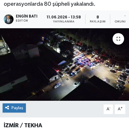
operasyonlarda 80 şüpheli yakalandı.
ENGIN BATI
11.06.2026 - 13:58
8
1 
EDITÖR
YAYINLANMA
PAYLAŞIM
OKUNMA
Paylaş
-
+
A
A
İZMİR / TEKHA