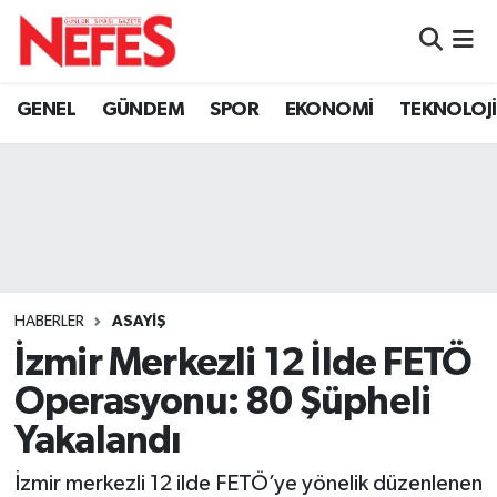
GÜNDEM
Nöbetçi Eczaneler
GENEL
GÜNDEM
SPOR
EKONOMİ
TEKNOLOJİ
Hava Durumu
Namaz Vakitleri
Trafik Durumu
Süper Lig Puan Durumu ve Fikstür
HABERLER
ASAYIŞ
İzmir Merkezli 12 İlde FETÖ
Tüm Manşetler
Operasyonu: 80 Şüpheli
Son Dakika Haberleri
Yakalandı
Haber Arşivi
İzmir merkezli 12 ilde FETÖ’ye yönelik düzenlenen