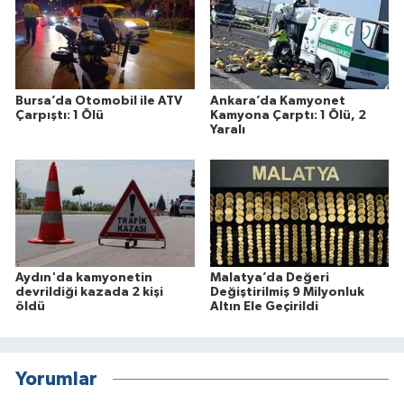
Bursa’da Otomobil ile ATV
Ankara’da Kamyonet
Çarpıştı: 1 Ölü
Kamyona Çarptı: 1 Ölü, 2
Yaralı
Aydın'da kamyonetin
Malatya’da Değeri
devrildiği kazada 2 kişi
Değiştirilmiş 9 Milyonluk
öldü
Altın Ele Geçirildi
Yorumlar