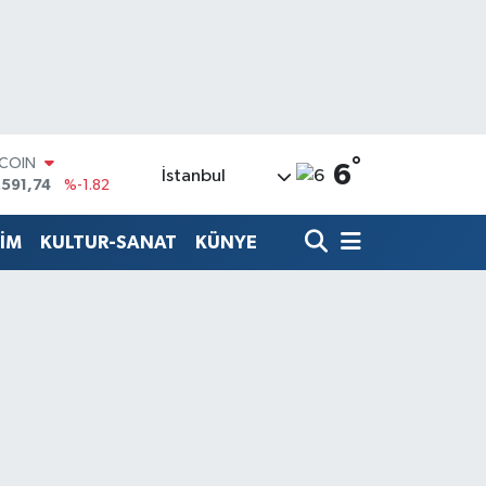
°
LAR
6
İstanbul
,43620
%0.02
RO
,38690
%0.19
TİM
KULTUR-SANAT
KÜNYE
ERLİN
,60380
%0.18
ALTIN
62,09000
%0.19
ST100
.598,00
%0
TCOIN
.591,74
%-1.82