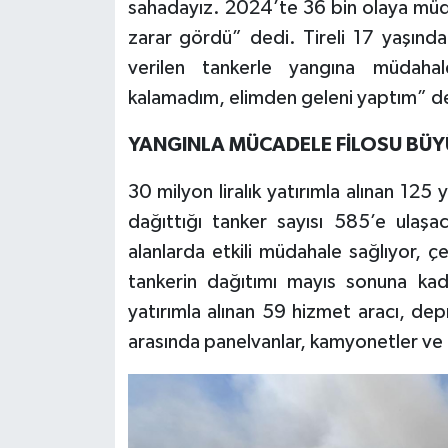
sahadayız. 2024’te 36 bin olaya müdah
zarar gördü” dedi. Tireli 17 yaşınd
verilen tankerle yangına müdahale
kalamadım, elimden geleni yaptım” d
YANGINLA MÜCADELE FİLOSU BÜ
30 milyon liralık yatırımla alınan 125
dağıttığı tanker sayısı 585’e ulaşa
alanlarda etkili müdahale sağlıyor, ç
tankerin dağıtımı mayıs sonuna kad
yatırımla alınan 59 hizmet aracı, dep
arasında panelvanlar, kamyonetler ve