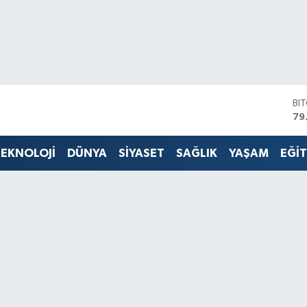
DO
45
EU
53
EKNOLOJİ
DÜNYA
SİYASET
SAĞLIK
YAŞAM
EĞİ
ST
61
G.
68
Bİ
14
BI
79