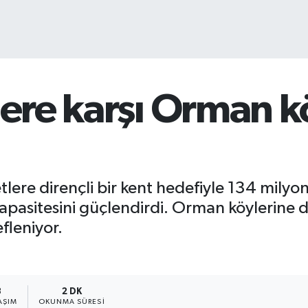
lere karşı Orman k
tlere dirençli bir kent hedefiyle 134 milyon 
pasitesini güçlendirdi. Orman köylerine d
fleniyor.
3
2 DK
AŞIM
OKUNMA SÜRESI