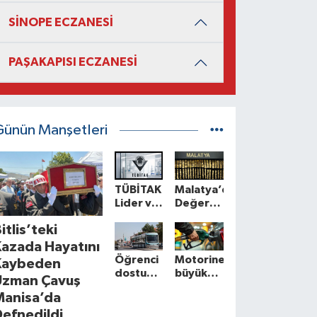
SİNOPE ECZANESİ
PAŞAKAPISI ECZANESİ
Günün Manşetleri
TÜBİTAK
Malatya’da
Lider ve
Değeri
Genç
Değiştirilmiş
itlis’teki
Araştırmacılar
9
Programı
Milyonluk
Kazada Hayatını
Sonuçları
Altın Ele
Öğrenci
Motorine
Kaybeden
Açıklandı
Geçirildi
dostu
büyük
Uzman Çavuş
şehir
indirim
Manisa’da
Konya
yolda
efnedildi
yeni