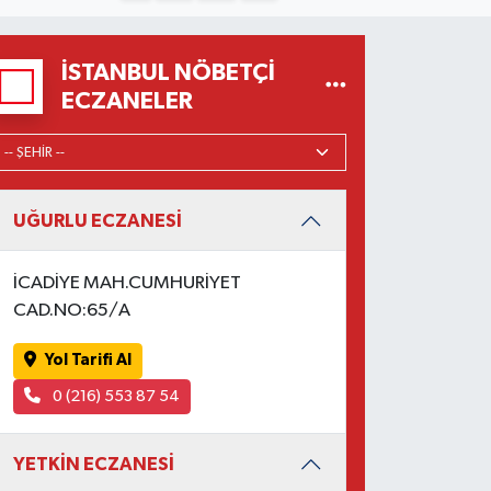
İSTANBUL NÖBETÇI
ECZANELER
UĞURLU ECZANESİ
İCADİYE MAH.CUMHURİYET
CAD.NO:65/A
Yol Tarifi Al
0 (216) 553 87 54
YETKİN ECZANESİ