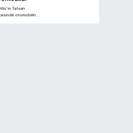
üniversitelileri
itlis’in Tatvan
bekliyor
lçesinde otomobilin
otosiklete çarpması
onucu yaşamını yitiren
iyade Uzman Çavuş
hmet Balaban (31),
emleketi Manisa’da
on yolculuğuna
ğurlandı.