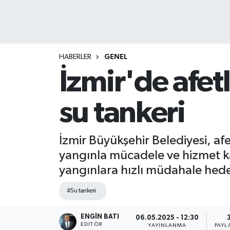
HABERLER
GENEL
İzmir'de afet
su tankeri
İzmir Büyükşehir Belediyesi, afe
yangınla mücadele ve hizmet ka
yangınlara hızlı müdahale hede
#Su tankeri
ENGIN BATI
06.05.2025 - 12:30
EDITÖR
YAYINLANMA
PAYL