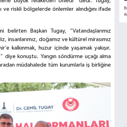
erle büyük felaketleri önledi” dedi. Tugay,
B
ı ve riskli bölgelerde önlemler alındığını ifade
i
m
s
rini belirten Başkan Tugay, “Vatandaşlarımız
P
Biz, insanlarımız, doğamız ve kültürel mirasımız
A
m
ir’e kalkınmak, huzur içinde yaşamak yakışır.
s
r” diye konuştu. Yangın söndürme uçağı alma
u
karadan müdahalede tüm kurumlarla iş birliğine