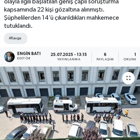
olayla ilgili başlatılan geniş çaplı soruşturma
kapsamında 22 kişi gözaltına alınmıştı.
Şüphelilerden 14’ü çıkarıldıkları mahkemece
tutuklandı.
#Kavga
ENGIN BATI
25.07.2025 - 13:15
6
1 
EDITÖR
YAYINLANMA
PAYLAŞIM
OKUNMA 