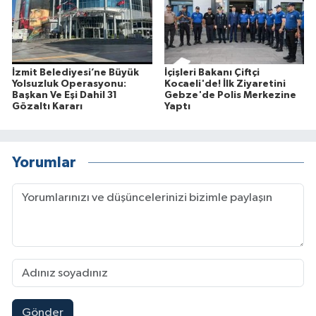
İzmit Belediyesi’ne Büyük
İçişleri Bakanı Çiftçi
Yolsuzluk Operasyonu:
Kocaeli'de! İlk Ziyaretini
Başkan Ve Eşi Dahil 31
Gebze'de Polis Merkezine
Gözaltı Kararı
Yaptı
Yorumlar
Gönder