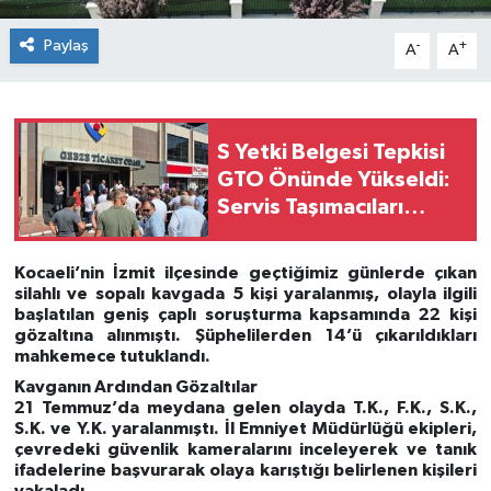
Paylaş
-
+
A
A
S Yetki Belgesi Tepkisi
GTO Önünde Yükseldi:
Servis Taşımacıları
Çözüm Bekliyor
Kocaeli’nin İzmit ilçesinde geçtiğimiz günlerde çıkan
silahlı ve sopalı kavgada 5 kişi yaralanmış, olayla ilgili
başlatılan geniş çaplı soruşturma kapsamında 22 kişi
gözaltına alınmıştı. Şüphelilerden 14’ü çıkarıldıkları
mahkemece tutuklandı.
Kavganın Ardından Gözaltılar
21 Temmuz’da meydana gelen olayda T.K., F.K., S.K.,
S.K. ve Y.K. yaralanmıştı. İl Emniyet Müdürlüğü ekipleri,
çevredeki güvenlik kameralarını inceleyerek ve tanık
ifadelerine başvurarak olaya karıştığı belirlenen kişileri
yakaladı.