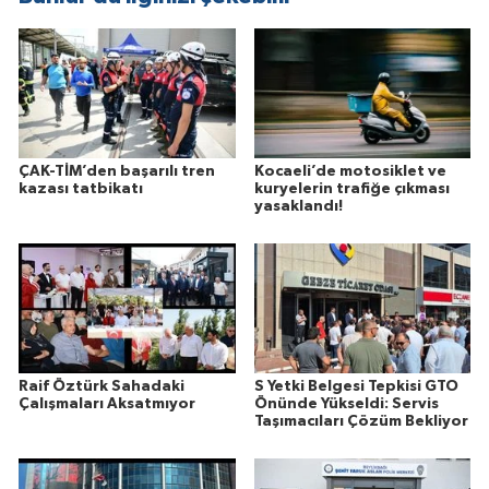
ÇAK-TİM’den başarılı tren
Kocaeli’de motosiklet ve
kazası tatbikatı
kuryelerin trafiğe çıkması
yasaklandı!
Raif Öztürk Sahadaki
S Yetki Belgesi Tepkisi GTO
Çalışmaları Aksatmıyor
Önünde Yükseldi: Servis
Taşımacıları Çözüm Bekliyor