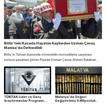
Bitlis’teki Kazada Hayatını Kaybeden Uzman Çavuş
Manisa’da Defnedildi
Bitlis’in Tatvan ilçesinde otomobilin motosiklete çarpması
sonucu yaşamını yitiren Piyade Uzman Çavuş Ahmet Balaban
(31), memleketi Manisa’da son yolculuğuna uğurlandı.
TÜBİTAK Lider ve Genç
Malatya’da Değeri
Araştırmacılar Programı
Değiştirilmiş 9 Milyonluk
Sonuçları Açıklandı
Altın Ele Geçirildi