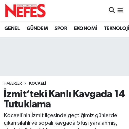
GÜNDEM
Nöbetçi Eczaneler
GENEL
GÜNDEM
SPOR
EKONOMİ
TEKNOLOJİ
Hava Durumu
Namaz Vakitleri
Trafik Durumu
Süper Lig Puan Durumu ve Fikstür
HABERLER
KOCAELİ
İzmit’teki Kanlı Kavgada 14
Tüm Manşetler
Tutuklama
Son Dakika Haberleri
Kocaeli’nin İzmit ilçesinde geçtiğimiz günlerde
çıkan silahlı ve sopalı kavgada 5 kişi yaralanmış,
Haber Arşivi