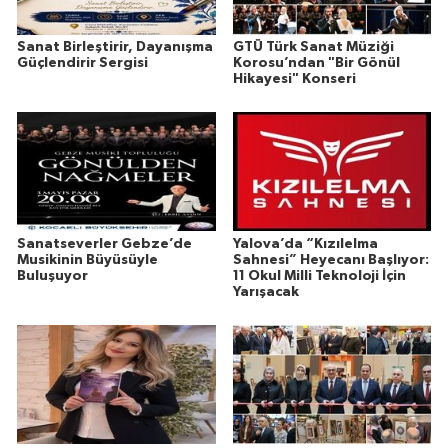
Sanat Birleştirir, Dayanışma
GTÜ Türk Sanat Müziği
Güçlendirir Sergisi
Korosu’ndan "Bir Gönül
Hikayesi" Konseri
Sanatseverler Gebze’de
Yalova’da “Kızılelma
Musikinin Büyüsüyle
Sahnesi” Heyecanı Başlıyor:
Buluşuyor
11 Okul Milli Teknoloji İçin
Yarışacak