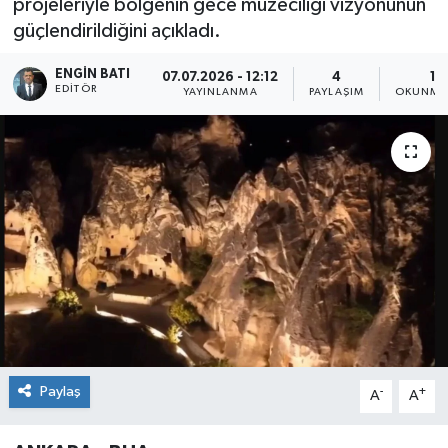
projeleriyle bölgenin gece müzeciliği vizyonunun
güçlendirildiğini açıkladı.
ENGIN BATI
07.07.2026 - 12:12
4
1 
EDITÖR
YAYINLANMA
PAYLAŞIM
OKUNMA 
Paylaş
-
+
A
A