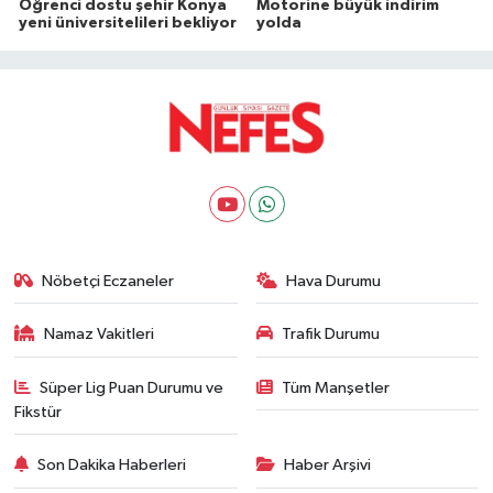
Öğrenci dostu şehir Konya
Motorine büyük indirim
yeni üniversitelileri bekliyor
yolda
Nöbetçi Eczaneler
Hava Durumu
Namaz Vakitleri
Trafik Durumu
Süper Lig Puan Durumu ve
Tüm Manşetler
Fikstür
Son Dakika Haberleri
Haber Arşivi