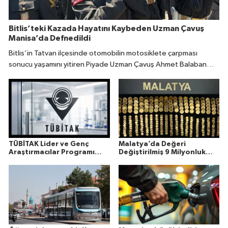
Bitlis’teki Kazada Hayatını Kaybeden Uzman Çavuş
Manisa’da Defnedildi
Bitlis’in Tatvan ilçesinde otomobilin motosiklete çarpması
sonucu yaşamını yitiren Piyade Uzman Çavuş Ahmet Balaban
(31), memleketi Manisa’da son yolculuğuna uğurlandı.
TÜBİTAK Lider ve Genç
Malatya’da Değeri
Araştırmacılar Programı
Değiştirilmiş 9 Milyonluk
Sonuçları Açıklandı
Altın Ele Geçirildi