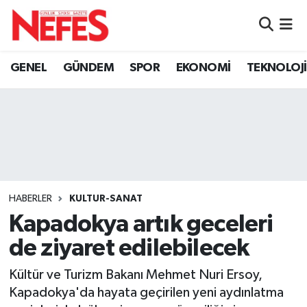
GÜNDEM
Nöbetçi Eczaneler
GENEL
GÜNDEM
SPOR
EKONOMİ
TEKNOLOJİ
Hava Durumu
Namaz Vakitleri
Trafik Durumu
Süper Lig Puan Durumu ve Fikstür
HABERLER
KULTUR-SANAT
Kapadokya artık geceleri
Tüm Manşetler
de ziyaret edilebilecek
Son Dakika Haberleri
Kültür ve Turizm Bakanı Mehmet Nuri Ersoy,
Kapadokya'da hayata geçirilen yeni aydınlatma
Haber Arşivi