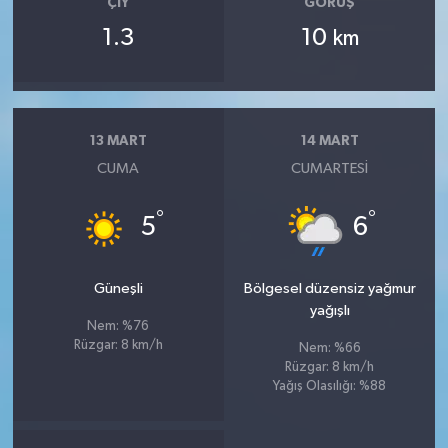
ÇIY
GÖRÜŞ
1.3
10
km
13 MART
14 MART
CUMA
CUMARTESI
°
°
5
6
Güneşli
Bölgesel düzensiz yağmur
yağışlı
Nem: %76
Rüzgar: 8 km/h
Nem: %66
Rüzgar: 8 km/h
Yağış Olasılığı: %88