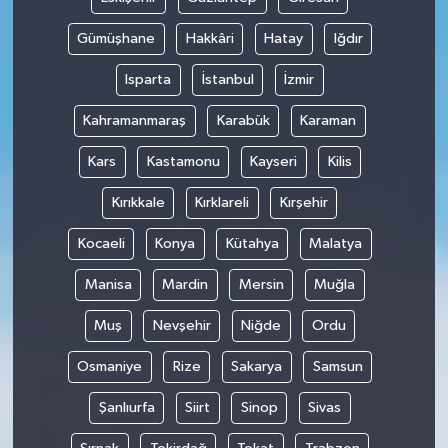
Gümüşhane
Hakkâri
Hatay
Iğdır
Isparta
İstanbul
İzmir
Kahramanmaraş
Karabük
Karaman
Kars
Kastamonu
Kayseri
Kilis
Kırıkkale
Kırklareli
Kırşehir
Kocaeli
Konya
Kütahya
Malatya
Manisa
Mardin
Mersin
Muğla
Muş
Nevşehir
Niğde
Ordu
Osmaniye
Rize
Sakarya
Samsun
Şanlıurfa
Siirt
Sinop
Sivas