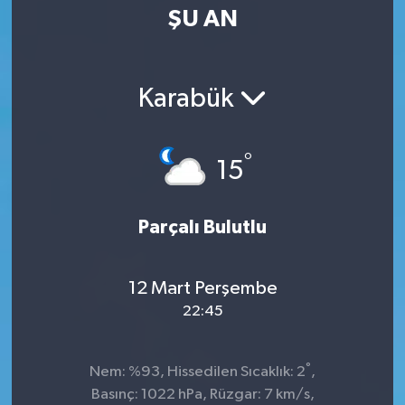
ŞU AN
Karabük
°
15
Parçalı Bulutlu
12 Mart Perşembe
22:45
°
Nem: %93, Hissedilen Sıcaklık: 2
,
Basınç: 1022 hPa, Rüzgar: 7 km/s,