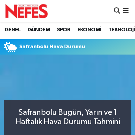
GÜNDEM
Nöbetçi Eczaneler
GENEL
GÜNDEM
SPOR
EKONOMİ
TEKNOLOJİ
Hava Durumu
Safranbolu Hava Durumu
Namaz Vakitleri
Trafik Durumu
Süper Lig Puan Durumu ve Fikstür
Tüm Manşetler
Safranbolu Bugün, Yarın ve 1
Son Dakika Haberleri
Haftalık Hava Durumu Tahmini
Haber Arşivi