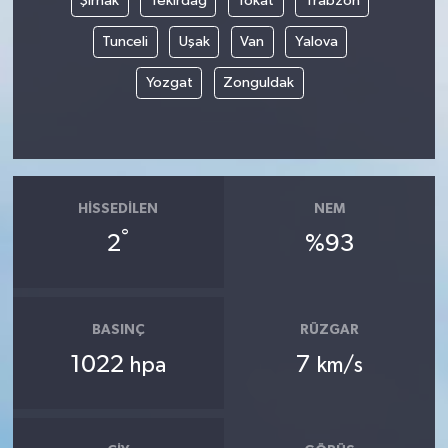
Şırnak
Tekirdağ
Tokat
Trabzon
Tunceli
Uşak
Van
Yalova
Yozgat
Zonguldak
HISSEDILEN
NEM
°
2
%93
BASINÇ
RÜZGAR
1022
7
hpa
km/s