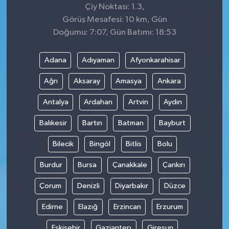
Çiy Noktası: 1.3,
Görüş Mesafesi: 10 km, Gün
Doğumu: 7:07, Gün Batımı: 18:53
Adana
Adıyaman
Afyonkarahisar
Ağrı
Aksaray
Amasya
Ankara
Antalya
Ardahan
Artvin
Aydın
Balıkesir
Bartın
Batman
Bayburt
Bilecik
Bingöl
Bitlis
Bolu
Burdur
Bursa
Çanakkale
Çankırı
Çorum
Denizli
Diyarbakır
Düzce
Edirne
Elazığ
Erzincan
Erzurum
Eskişehir
Gaziantep
Giresun