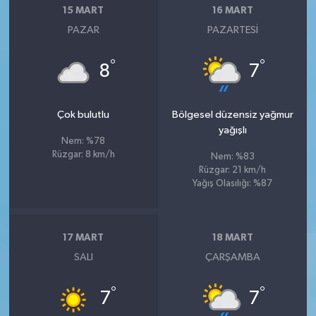
15 MART
16 MART
PAZAR
PAZARTESI
°
°
8
7
Çok bulutlu
Bölgesel düzensiz yağmur
yağışlı
Nem: %78
Rüzgar: 8 km/h
Nem: %83
Rüzgar: 21 km/h
Yağış Olasılığı: %87
17 MART
18 MART
SALI
ÇARŞAMBA
°
°
7
7