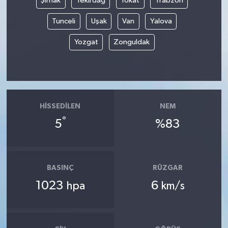
Şırnak
Tekirdağ
Tokat
Trabzon
Tunceli
Uşak
Van
Yalova
Yozgat
Zonguldak
HISSEDILEN
NEM
°
5
%83
BASINÇ
RÜZGAR
1023
6
hpa
km/s