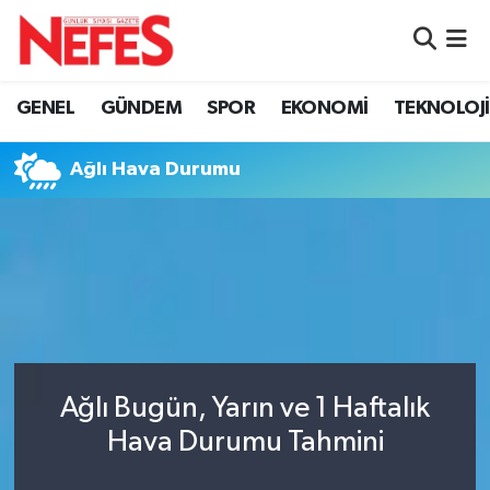
GÜNDEM
Nöbetçi Eczaneler
GENEL
GÜNDEM
SPOR
EKONOMİ
TEKNOLOJİ
Hava Durumu
Ağlı Hava Durumu
Namaz Vakitleri
Trafik Durumu
Süper Lig Puan Durumu ve Fikstür
Tüm Manşetler
Ağlı Bugün, Yarın ve 1 Haftalık
Son Dakika Haberleri
Hava Durumu Tahmini
Haber Arşivi