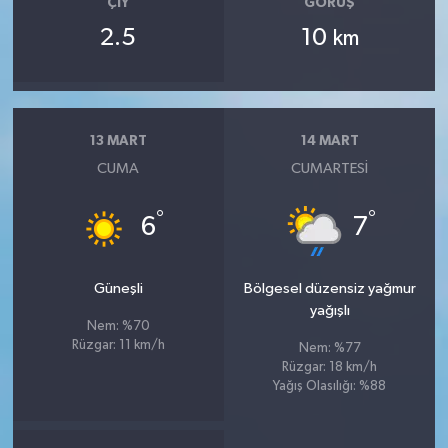
ÇIY
GÖRÜŞ
2.5
10
km
13 MART
14 MART
CUMA
CUMARTESI
°
°
6
7
Güneşli
Bölgesel düzensiz yağmur
yağışlı
Nem: %70
Rüzgar: 11 km/h
Nem: %77
Rüzgar: 18 km/h
Yağış Olasılığı: %88