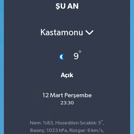
ŞU AN
Kastamonu
°
9
Açık
12 Mart Perşembe
23:30
°
Nem: %83, Hissedilen Sıcaklık: 5
,
Basınç: 1023 hPa, Rüzgar: 6 km/s,