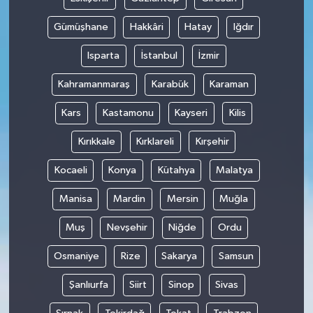
Gümüşhane
Hakkâri
Hatay
Iğdır
Isparta
İstanbul
İzmir
Kahramanmaraş
Karabük
Karaman
Kars
Kastamonu
Kayseri
Kilis
Kırıkkale
Kırklareli
Kırşehir
Kocaeli
Konya
Kütahya
Malatya
Manisa
Mardin
Mersin
Muğla
Muş
Nevşehir
Niğde
Ordu
Osmaniye
Rize
Sakarya
Samsun
Şanlıurfa
Siirt
Sinop
Sivas