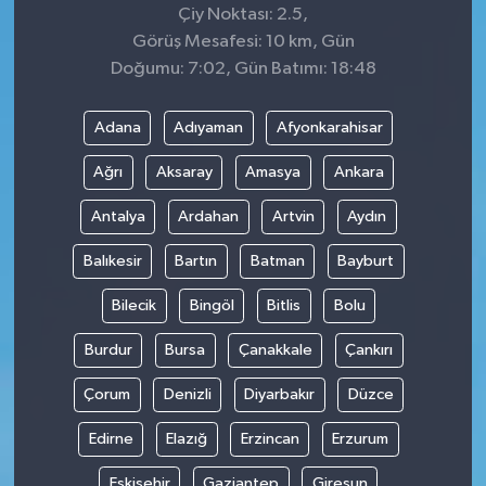
Çiy Noktası: 2.5,
Görüş Mesafesi: 10 km, Gün
Doğumu: 7:02, Gün Batımı: 18:48
Adana
Adıyaman
Afyonkarahisar
Ağrı
Aksaray
Amasya
Ankara
Antalya
Ardahan
Artvin
Aydın
Balıkesir
Bartın
Batman
Bayburt
Bilecik
Bingöl
Bitlis
Bolu
Burdur
Bursa
Çanakkale
Çankırı
Çorum
Denizli
Diyarbakır
Düzce
Edirne
Elazığ
Erzincan
Erzurum
Eskişehir
Gaziantep
Giresun