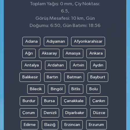
Toplam Yağış: 0 mm, Çiy Noktası:
6.5,
Görüş Mesafesi: 10 km, Gün
Doğumu: 6:50, Gün Batımı: 18:56
Adana
Adıyaman
Afyonkarahisar
Ağrı
Aksaray
Amasya
Ankara
Antalya
Ardahan
Artvin
Aydın
Balıkesir
Bartın
Batman
Bayburt
Bilecik
Bingöl
Bitlis
Bolu
Burdur
Bursa
Çanakkale
Çankırı
Çorum
Denizli
Diyarbakır
Düzce
Edirne
Elazığ
Erzincan
Erzurum