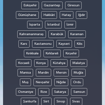
Eskişehir
Gaziantep
Giresun
Gümüşhane
Hakkâri
Hatay
Iğdır
Isparta
İstanbul
İzmir
Kahramanmaraş
Karabük
Karaman
Kars
Kastamonu
Kayseri
Kilis
Kırıkkale
Kırklareli
Kırşehir
Kocaeli
Konya
Kütahya
Malatya
Manisa
Mardin
Mersin
Muğla
Muş
Nevşehir
Niğde
Ordu
Osmaniye
Rize
Sakarya
Samsun
Şanlıurfa
Siirt
Sinop
Sivas