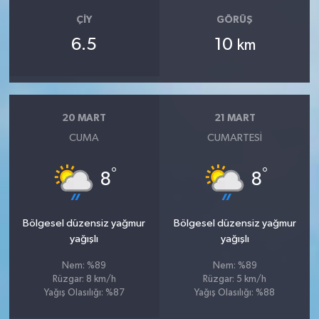
ÇIY
GÖRÜŞ
6.5
10
km
20 MART
21 MART
CUMA
CUMARTESI
°
°
8
8
Bölgesel düzensiz yağmur
Bölgesel düzensiz yağmur
yağışlı
yağışlı
Nem: %89
Nem: %89
Rüzgar: 8 km/h
Rüzgar: 5 km/h
Yağış Olasılığı: %87
Yağış Olasılığı: %88