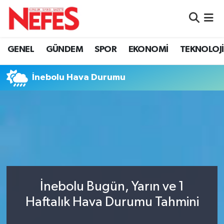
GÜNDEM
Nöbetçi Eczaneler
GENEL
GÜNDEM
SPOR
EKONOMİ
TEKNOLOJİ
Hava Durumu
İnebolu Hava Durumu
Namaz Vakitleri
Trafik Durumu
Süper Lig Puan Durumu ve Fikstür
Tüm Manşetler
İnebolu Bugün, Yarın ve 1
Son Dakika Haberleri
Haftalık Hava Durumu Tahmini
Haber Arşivi