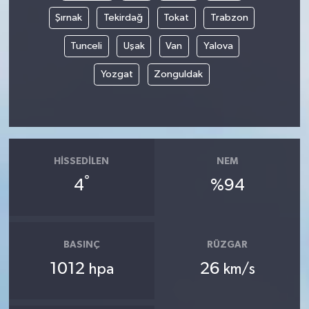
Şırnak
Tekirdağ
Tokat
Trabzon
Tunceli
Uşak
Van
Yalova
Yozgat
Zonguldak
HISSEDILEN
NEM
°
4
%94
BASINÇ
RÜZGAR
1012
26
hpa
km/s