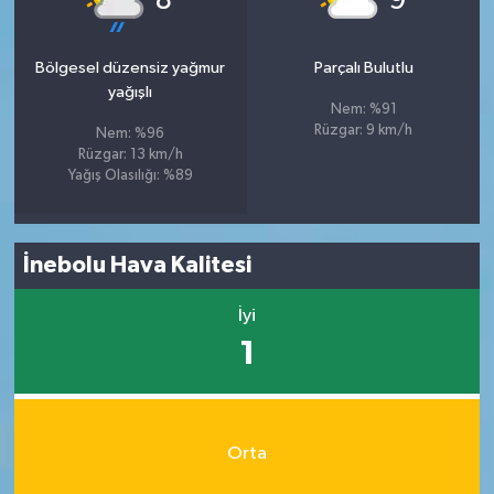
8
9
Bölgesel düzensiz yağmur
Parçalı Bulutlu
yağışlı
Nem: %91
Rüzgar: 9 km/h
Nem: %96
Rüzgar: 13 km/h
Yağış Olasılığı: %89
İnebolu Hava Kalitesi
İyi
1
Orta