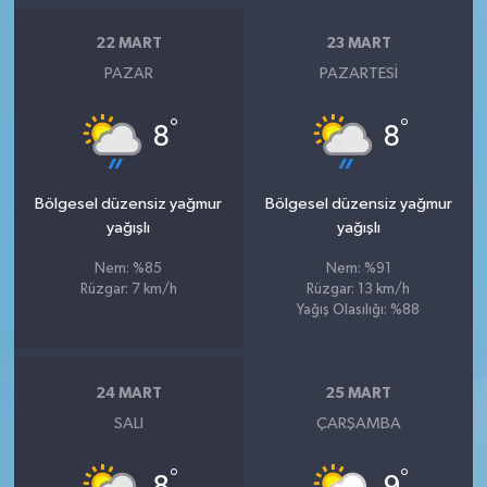
22 MART
23 MART
PAZAR
PAZARTESI
°
°
8
8
Bölgesel düzensiz yağmur
Bölgesel düzensiz yağmur
yağışlı
yağışlı
Nem: %85
Nem: %91
Rüzgar: 7 km/h
Rüzgar: 13 km/h
Yağış Olasılığı: %88
24 MART
25 MART
SALI
ÇARŞAMBA
°
°