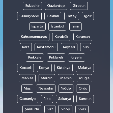
Eskişehir
Gaziantep
Giresun
Gümüşhane
Hakkâri
Hatay
Iğdır
Isparta
İstanbul
İzmir
Kahramanmaraş
Karabük
Karaman
Kars
Kastamonu
Kayseri
Kilis
Kırıkkale
Kırklareli
Kırşehir
Kocaeli
Konya
Kütahya
Malatya
Manisa
Mardin
Mersin
Muğla
Muş
Nevşehir
Niğde
Ordu
Osmaniye
Rize
Sakarya
Samsun
Şanlıurfa
Siirt
Sinop
Sivas