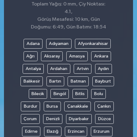
Toplam Yağış: 0 mm, Çiy Noktası:
4.1,
Görüş Mesafesi: 10 km, Gün
Doğumu: 6:49, Gün Batımı: 18:54
Adana
Adıyaman
Afyonkarahisar
Ağrı
Aksaray
Amasya
Ankara
Antalya
Ardahan
Artvin
Aydın
Balıkesir
Bartın
Batman
Bayburt
Bilecik
Bingöl
Bitlis
Bolu
Burdur
Bursa
Çanakkale
Çankırı
Çorum
Denizli
Diyarbakır
Düzce
Edirne
Elazığ
Erzincan
Erzurum