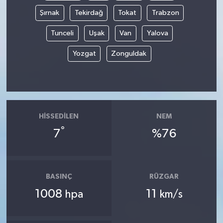
Şırnak
Tekirdağ
Tokat
Trabzon
Tunceli
Uşak
Van
Yalova
Yozgat
Zonguldak
HISSEDILEN
NEM
°
7
%76
BASINÇ
RÜZGAR
1008
11
hpa
km/s