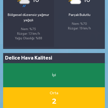
10
10
Bölgesel düzensiz yağmur
Parçalı Bulutlu
yağışlı
Nem: %70
Rüzgar: 19 km/h
Nem: %75
Rüzgar: 13 km/h
Yağış Olasılığı: %88
Delice Hava Kalitesi
İyi
Orta
2