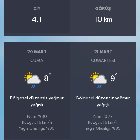
ÇIY
GÖRÜŞ
4.1
10
km
20 MART
21 MART
CUMA
CUMARTESI
°
°
8
9
Bölgesel düzensiz yağmur
Bölgesel düzensiz yağmur
yağışlı
yağışlı
Nem: %80
Nem: %79
Rüzgar: 16 km/h
Rüzgar: 16 km/h
Yağış Olasılığı: %90
Yağış Olasılığı: %89