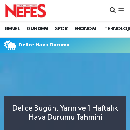
GÜNDEM
Nöbetçi Eczaneler
GENEL
GÜNDEM
SPOR
EKONOMİ
TEKNOLOJİ
Hava Durumu
Delice Hava Durumu
Namaz Vakitleri
Trafik Durumu
Süper Lig Puan Durumu ve Fikstür
Tüm Manşetler
Delice Bugün, Yarın ve 1 Haftalık
Son Dakika Haberleri
Hava Durumu Tahmini
Haber Arşivi