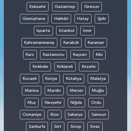
Eskişehir
Gaziantep
Giresun
Gümüşhane
Hakkâri
Hatay
Iğdır
Isparta
İstanbul
İzmir
Kahramanmaraş
Karabük
Karaman
Kars
Kastamonu
Kayseri
Kilis
Kırıkkale
Kırklareli
Kırşehir
Kocaeli
Konya
Kütahya
Malatya
Manisa
Mardin
Mersin
Muğla
Muş
Nevşehir
Niğde
Ordu
Osmaniye
Rize
Sakarya
Samsun
Şanlıurfa
Siirt
Sinop
Sivas