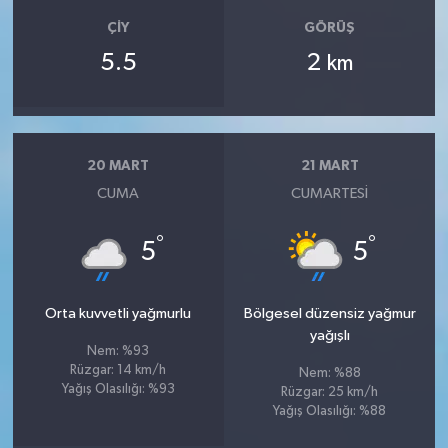
ÇIY
GÖRÜŞ
5.5
2
km
20 MART
21 MART
CUMA
CUMARTESI
°
°
5
5
Orta kuvvetli yağmurlu
Bölgesel düzensiz yağmur
yağışlı
Nem: %93
Rüzgar: 14 km/h
Nem: %88
Yağış Olasılığı: %93
Rüzgar: 25 km/h
Yağış Olasılığı: %88