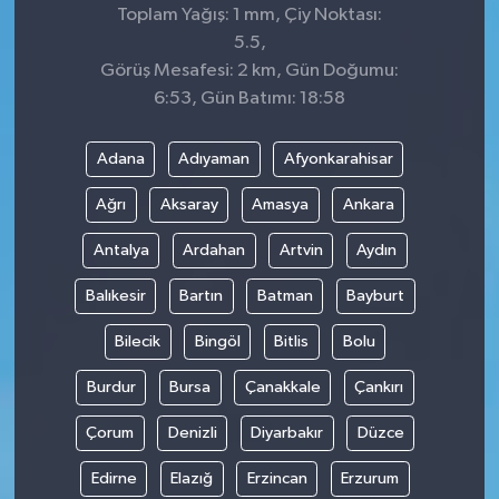
Toplam Yağış: 1 mm, Çiy Noktası:
5.5,
Görüş Mesafesi: 2 km, Gün Doğumu:
6:53, Gün Batımı: 18:58
Adana
Adıyaman
Afyonkarahisar
Ağrı
Aksaray
Amasya
Ankara
Antalya
Ardahan
Artvin
Aydın
Balıkesir
Bartın
Batman
Bayburt
Bilecik
Bingöl
Bitlis
Bolu
Burdur
Bursa
Çanakkale
Çankırı
Çorum
Denizli
Diyarbakır
Düzce
Edirne
Elazığ
Erzincan
Erzurum