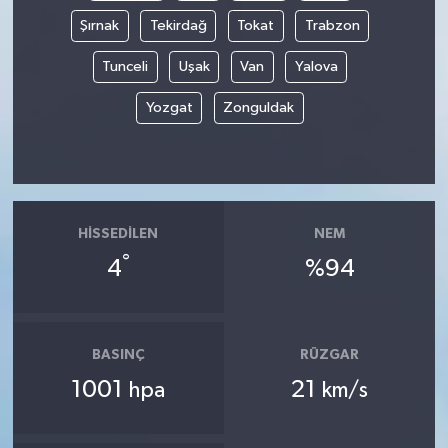
Şırnak
Tekirdağ
Tokat
Trabzon
Tunceli
Uşak
Van
Yalova
Yozgat
Zonguldak
HISSEDILEN
NEM
°
4
%94
BASINÇ
RÜZGAR
1001
21
hpa
km/s