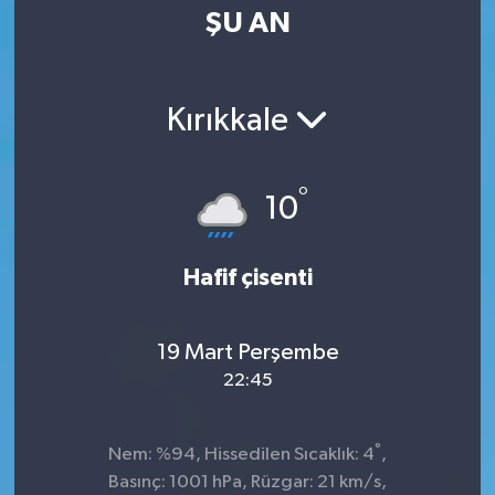
ŞU AN
Kırıkkale
°
10
Hafif çisenti
19 Mart Perşembe
22:45
°
Nem: %94, Hissedilen Sıcaklık: 4
,
Basınç: 1001 hPa, Rüzgar: 21 km/s,