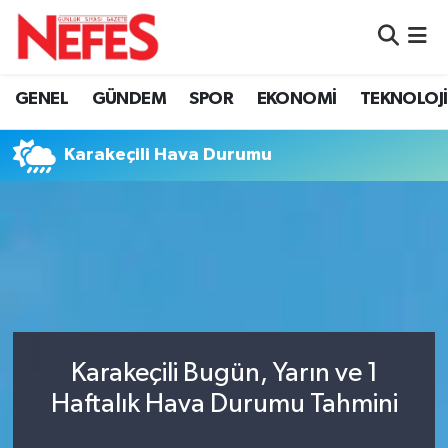
GÜNDEM
Nöbetçi Eczaneler
GENEL
GÜNDEM
SPOR
EKONOMİ
TEKNOLOJİ
Hava Durumu
Karakeçili Hava Durumu
Namaz Vakitleri
Trafik Durumu
Süper Lig Puan Durumu ve Fikstür
Tüm Manşetler
Karakeçili Bugün, Yarın ve 1
Son Dakika Haberleri
Haftalık Hava Durumu Tahmini
Haber Arşivi