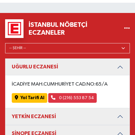
İSTANBUL NÖBETÇI
ECZANELER
UĞURLU ECZANESİ
İCADİYE MAH.CUMHURİYET CAD.NO:65/A
Yol Tarifi Al
0 (216) 553 87 54
YETKİN ECZANESİ
SİNOPE ECZANESİ