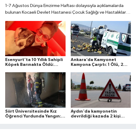
1-7 Ağustos Dünya Emzirme Haftası dolayısıyla açıklamalarda
bulunan Kocaeli Devlet Hastanesi Çocuk Sağlığı ve Hastalıkları
Uzmanı Fatıma Reyhan Demir, doğumdan sonraki ilk bir saat
içinde emzirmeye başlanmasının büyük önem taşıdığını belirtti.
Esenyurt’ta 10 Yıllık Sahipli
Ankara’da Kamyonet
Köpek Barınakta Öldü:
Kamyona Çarptı: 1 Ölü, 2
Aileden Otopsi ve
Yaralı
Soruşturma Talebi
Siirt Üniversitesinde Kız
Aydın'da kamyonetin
Öğrenci Yurdunda Yangın: 1
devrildiği kazada 2 kişi
Yaralı
öldü