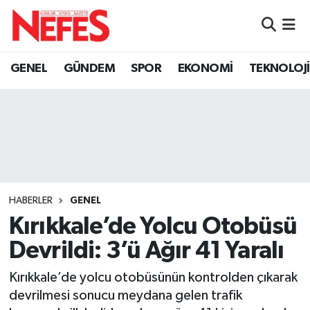
GÜNDEM
Nöbetçi Eczaneler
GENEL
GÜNDEM
SPOR
EKONOMİ
TEKNOLOJİ
Hava Durumu
Namaz Vakitleri
Trafik Durumu
Süper Lig Puan Durumu ve Fikstür
HABERLER
GENEL
Kırıkkale’de Yolcu Otobüsü
Tüm Manşetler
Devrildi: 3’ü Ağır 41 Yaralı
Son Dakika Haberleri
Kırıkkale’de yolcu otobüsünün kontrolden çıkarak
devrilmesi sonucu meydana gelen trafik
Haber Arşivi