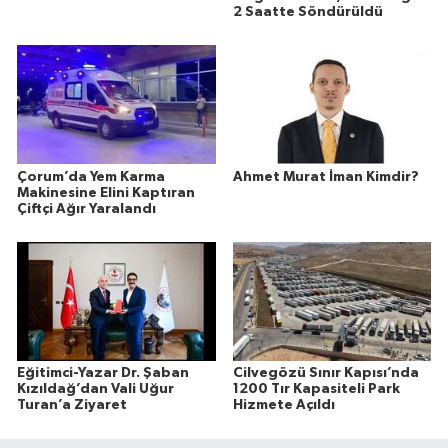
2 Saatte Söndürüldü
Çorum’da Yem Karma
Ahmet Murat İman Kimdir?
Makinesine Elini Kaptıran
Çiftçi Ağır Yaralandı
Eğitimci-Yazar Dr. Şaban
Cilvegözü Sınır Kapısı’nda
Kızıldağ’dan Vali Uğur
1200 Tır Kapasiteli Park
Turan’a Ziyaret
Hizmete Açıldı