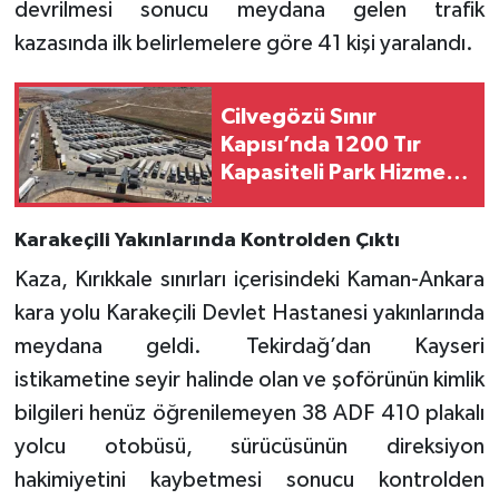
devrilmesi sonucu meydana gelen trafik
kazasında ilk belirlemelere göre 41 kişi yaralandı.
Cilvegözü Sınır
Kapısı’nda 1200 Tır
Kapasiteli Park Hizmete
Açıldı
Karakeçili Yakınlarında Kontrolden Çıktı
Kaza, Kırıkkale sınırları içerisindeki Kaman-Ankara
kara yolu Karakeçili Devlet Hastanesi yakınlarında
meydana geldi. Tekirdağ’dan Kayseri
istikametine seyir halinde olan ve şoförünün kimlik
bilgileri henüz öğrenilemeyen 38 ADF 410 plakalı
yolcu otobüsü, sürücüsünün direksiyon
hakimiyetini kaybetmesi sonucu kontrolden