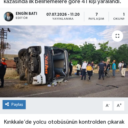
kazasında ilk belirlemelere göre 41 kişi yaralandı.
ENGIN BATI
07.07.2026 - 11:20
7
1 
EDITÖR
YAYINLANMA
PAYLAŞIM
OKUNMA 
Paylaş
-
+
A
A
Kırıkkale’de yolcu otobüsünün kontrolden çıkarak