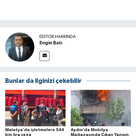
EDITÖR HAKKINDA
Engin Batı
Bunlar da ilginizi çekebilir
Malatya’da işletmelere 544
Aydın’da Mobilya
bin lira ceza
Mağazasında Çıkan Yangın