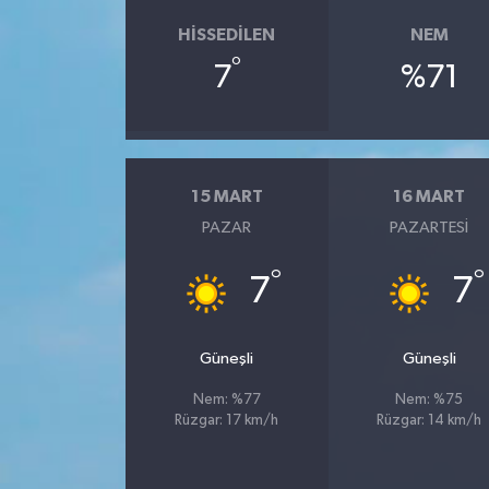
HISSEDILEN
NEM
°
7
%71
15 MART
16 MART
PAZAR
PAZARTESI
°
°
7
7
Güneşli
Güneşli
Nem: %77
Nem: %75
Rüzgar: 17 km/h
Rüzgar: 14 km/h