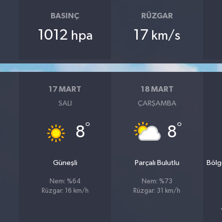
BASINÇ
RÜZGAR
1012
17
hpa
km/s
17 MART
18 MART
SALI
ÇARŞAMBA
°
°
8
8
Güneşli
Parçalı Bulutlu
Bölg
Nem: %64
Nem: %73
Rüzgar: 16 km/h
Rüzgar: 31 km/h