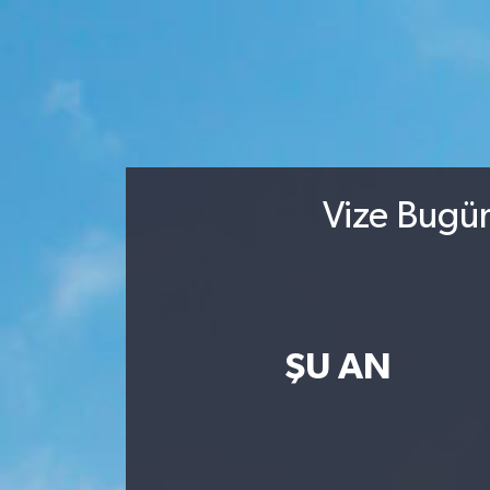
Vize Bugün
ŞU AN