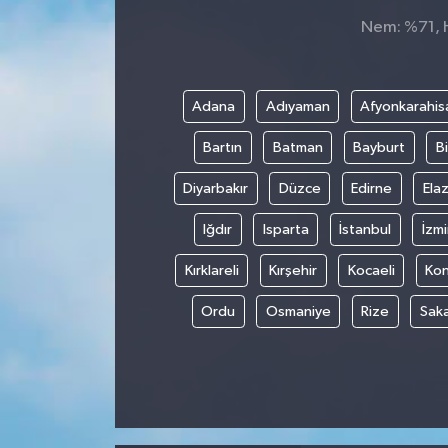
Nem: %71, H
Adana
Adıyaman
Afyonkarahis
Bartın
Batman
Bayburt
Bi
Diyarbakır
Düzce
Edirne
Elaz
Iğdır
Isparta
İstanbul
İzmi
Kırklareli
Kırşehir
Kocaeli
Ko
Ordu
Osmaniye
Rize
Sak