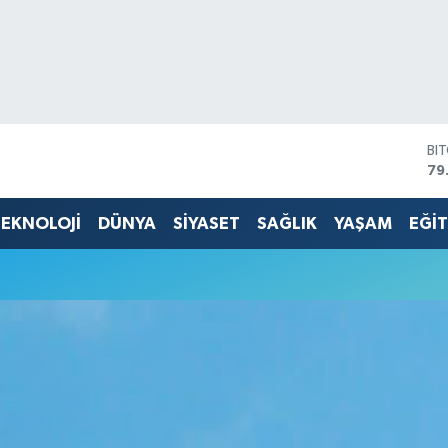
BI
79
DO
45
EKNOLOJİ
DÜNYA
SİYASET
SAĞLIK
YAŞAM
EĞİ
EU
53
ST
61
G.
68
Bİ
14