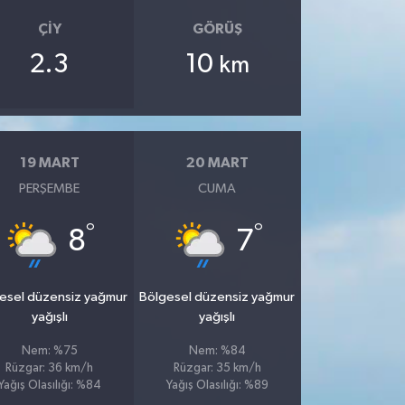
ÇIY
GÖRÜŞ
2.3
10
km
19 MART
20 MART
PERŞEMBE
CUMA
°
°
8
7
esel düzensiz yağmur
Bölgesel düzensiz yağmur
yağışlı
yağışlı
Nem: %75
Nem: %84
Rüzgar: 36 km/h
Rüzgar: 35 km/h
Yağış Olasılığı: %84
Yağış Olasılığı: %89