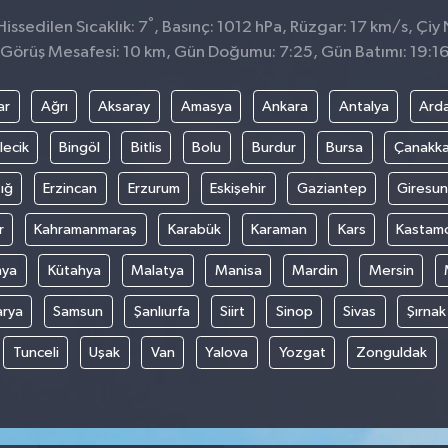
°
issedilen Sıcaklık: 7
, Basınç: 1012 hPa, Rüzgar: 17 km/s, Çiy 
Görüş Mesafesi: 10 km, Gün Doğumu: 7:25, Gün Batımı: 19:1
ar
Ağrı
Aksaray
Amasya
Ankara
Antalya
Ard
lecik
Bingöl
Bitlis
Bolu
Burdur
Bursa
Çanakka
ığ
Erzincan
Erzurum
Eskişehir
Gaziantep
Giresun
r
Kahramanmaraş
Karabük
Karaman
Kars
Kastam
nya
Kütahya
Malatya
Manisa
Mardin
Mersin
arya
Samsun
Şanlıurfa
Siirt
Sinop
Sivas
Şırnak
Tunceli
Uşak
Van
Yalova
Yozgat
Zonguldak