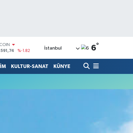
°
TCOIN
6
İstanbul
.591,74
%-1.82
LAR
,43620
%0.02
TİM
KULTUR-SANAT
KÜNYE
RO
,38690
%0.19
ERLİN
,60380
%0.18
ALTIN
62,09000
%0.19
ST100
.598,00
%0