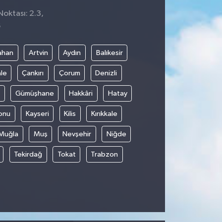
Noktası: 2.3,
6
ahan
Artvin
Aydın
Balıkesir
le
Çankırı
Çorum
Denizli
Gümüşhane
Hakkâri
Hatay
onu
Kayseri
Kilis
Kırıkkale
Muğla
Muş
Nevşehir
Niğde
Tekirdağ
Tokat
Trabzon