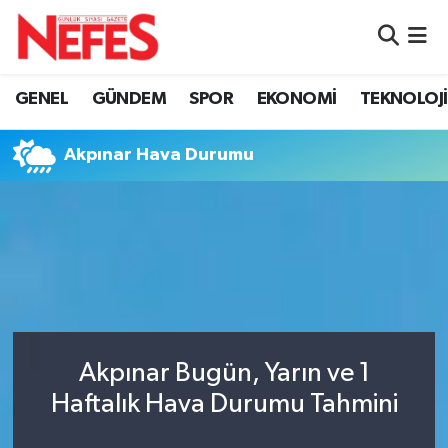
GÜNDEM
Nöbetçi Eczaneler
GENEL
GÜNDEM
SPOR
EKONOMİ
TEKNOLOJİ
Hava Durumu
Akpınar Hava Durumu
Namaz Vakitleri
Trafik Durumu
Süper Lig Puan Durumu ve Fikstür
Tüm Manşetler
Akpınar Bugün, Yarın ve 1
Son Dakika Haberleri
Haftalık Hava Durumu Tahmini
Haber Arşivi