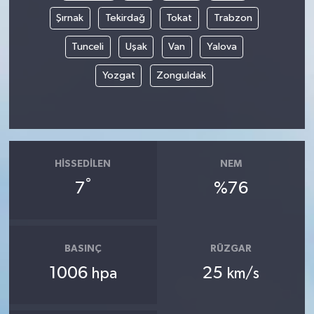
Şırnak
Tekirdağ
Tokat
Trabzon
Tunceli
Uşak
Van
Yalova
Yozgat
Zonguldak
HISSEDILEN
NEM
°
7
%76
BASINÇ
RÜZGAR
1006
25
hpa
km/s