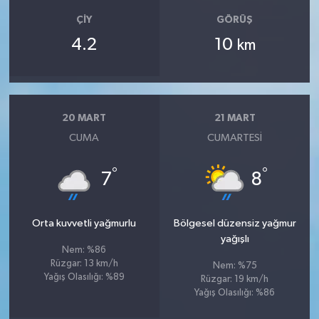
ÇIY
GÖRÜŞ
4.2
10
km
20 MART
21 MART
CUMA
CUMARTESI
°
°
7
8
Orta kuvvetli yağmurlu
Bölgesel düzensiz yağmur
yağışlı
Nem: %86
Rüzgar: 13 km/h
Nem: %75
Yağış Olasılığı: %89
Rüzgar: 19 km/h
Yağış Olasılığı: %86