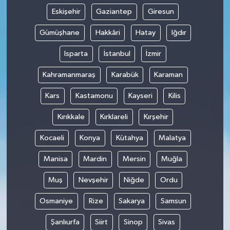
Eskişehir
Gaziantep
Giresun
Gümüşhane
Hakkâri
Hatay
Iğdır
Isparta
İstanbul
İzmir
Kahramanmaraş
Karabük
Karaman
Kars
Kastamonu
Kayseri
Kilis
Kırıkkale
Kırklareli
Kırşehir
Kocaeli
Konya
Kütahya
Malatya
Manisa
Mardin
Mersin
Muğla
Muş
Nevşehir
Niğde
Ordu
Osmaniye
Rize
Sakarya
Samsun
Şanlıurfa
Siirt
Sinop
Sivas