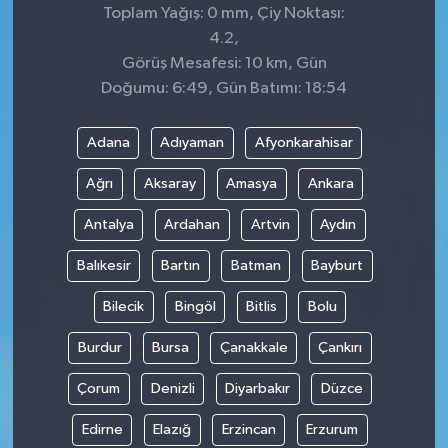
Toplam Yağış: 0 mm, Çiy Noktası:
4.2,
Görüş Mesafesi: 10 km, Gün
Doğumu: 6:49, Gün Batımı: 18:54
Adana
Adıyaman
Afyonkarahisar
Ağrı
Aksaray
Amasya
Ankara
Antalya
Ardahan
Artvin
Aydın
Balıkesir
Bartın
Batman
Bayburt
Bilecik
Bingöl
Bitlis
Bolu
Burdur
Bursa
Çanakkale
Çankırı
Çorum
Denizli
Diyarbakır
Düzce
Edirne
Elazığ
Erzincan
Erzurum