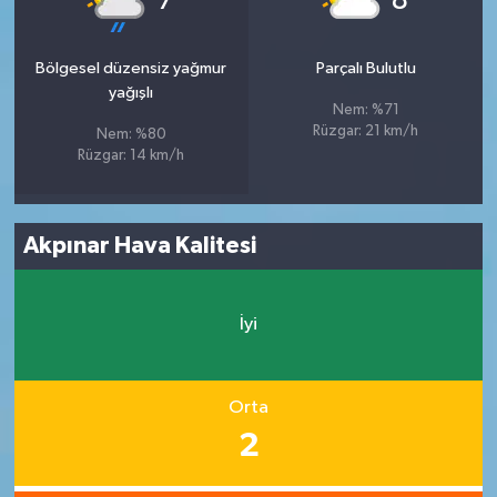
7
8
Bölgesel düzensiz yağmur
Parçalı Bulutlu
yağışlı
Nem: %71
Rüzgar: 21 km/h
Nem: %80
Rüzgar: 14 km/h
Akpınar Hava Kalitesi
İyi
Orta
2