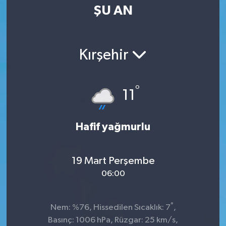
ŞU AN
Kırşehir
°
11
Hafif yağmurlu
19 Mart Perşembe
06:00
°
Nem: %76, Hissedilen Sıcaklık: 7
,
Basınç: 1006 hPa, Rüzgar: 25 km/s,