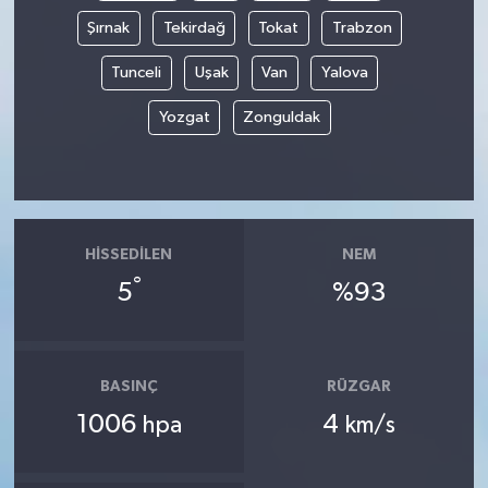
Şırnak
Tekirdağ
Tokat
Trabzon
Tunceli
Uşak
Van
Yalova
Yozgat
Zonguldak
HISSEDILEN
NEM
°
5
%93
BASINÇ
RÜZGAR
1006
4
hpa
km/s