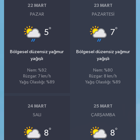
22 MART
23 MART
PAZAR
PAZARTESI
°
°
5
7
Bölgesel düzensiz yağmur
Bölgesel düzensiz yağmur
yağışlı
yağışlı
Nem: %92
Nem: %80
Rüzgar: 7 km/h
Rüzgar: 8 km/h
Yağış Olasılığı: %89
Yağış Olasılığı: %89
24 MART
25 MART
SALI
ÇARŞAMBA
°
°
8
8