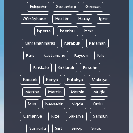
Eskişehir
Gaziantep
Giresun
Gümüşhane
Hakkâri
Hatay
Iğdır
Isparta
İstanbul
İzmir
Kahramanmaraş
Karabük
Karaman
Kars
Kastamonu
Kayseri
Kilis
Kırıkkale
Kırklareli
Kırşehir
Kocaeli
Konya
Kütahya
Malatya
Manisa
Mardin
Mersin
Muğla
Muş
Nevşehir
Niğde
Ordu
Osmaniye
Rize
Sakarya
Samsun
Şanlıurfa
Siirt
Sinop
Sivas