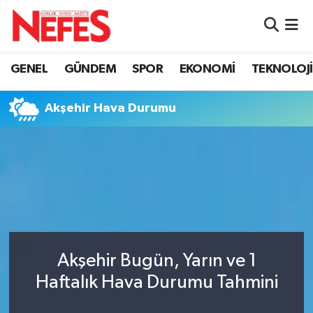
GÜNDEM
Nöbetçi Eczaneler
GENEL
GÜNDEM
SPOR
EKONOMİ
TEKNOLOJİ
Hava Durumu
Akşehir Hava Durumu
Namaz Vakitleri
Trafik Durumu
Süper Lig Puan Durumu ve Fikstür
Tüm Manşetler
Akşehir Bugün, Yarın ve 1
Son Dakika Haberleri
Haftalık Hava Durumu Tahmini
Haber Arşivi