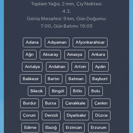
Toplam Yağış: 2 mm, Çiy Noktası:
4.3,
Görüş Mesafesi: 9 km, Gün Doğumu:
7:00, Gün Batımı: 19:05
Adana
Adıyaman
Afyonkarahisar
Ağrı
Aksaray
Amasya
Ankara
Antalya
Ardahan
Artvin
Aydın
Balıkesir
Bartın
Batman
Bayburt
Bilecik
Bingöl
Bitlis
Bolu
Burdur
Bursa
Çanakkale
Çankırı
Çorum
Denizli
Diyarbakır
Düzce
Edirne
Elazığ
Erzincan
Erzurum