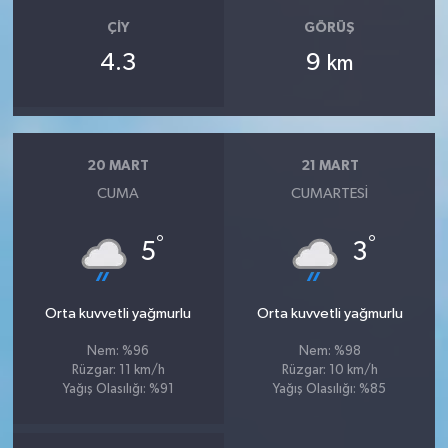
ÇIY
GÖRÜŞ
4.3
9
km
20 MART
21 MART
CUMA
CUMARTESI
°
°
5
3
Orta kuvvetli yağmurlu
Orta kuvvetli yağmurlu
Nem: %96
Nem: %98
Rüzgar: 11 km/h
Rüzgar: 10 km/h
Yağış Olasılığı: %91
Yağış Olasılığı: %85