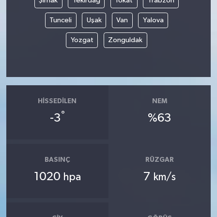
Şırnak
Tekirdağ
Tokat
Trabzon
Tunceli
Uşak
Van
Yalova
Yozgat
Zonguldak
HISSEDILEN
NEM
°
-3
%63
BASINÇ
RÜZGAR
1020
7
hpa
km/s