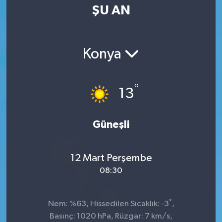
ŞU AN
Konya
°
13
Güneşli
12 Mart Perşembe
08:30
°
Nem: %63, Hissedilen Sıcaklık: -3
,
Basınç: 1020 hPa, Rüzgar: 7 km/s,