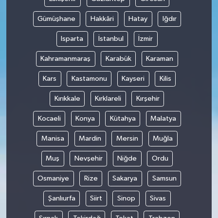
Gümüşhane
Hakkâri
Hatay
Iğdır
Isparta
İstanbul
İzmir
Kahramanmaraş
Karabük
Karaman
Kars
Kastamonu
Kayseri
Kilis
Kırıkkale
Kırklareli
Kırşehir
Kocaeli
Konya
Kütahya
Malatya
Manisa
Mardin
Mersin
Muğla
Muş
Nevşehir
Niğde
Ordu
Osmaniye
Rize
Sakarya
Samsun
Şanlıurfa
Siirt
Sinop
Sivas