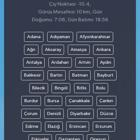
Çiy Noktası: -10.4,
Görüş Mesafesi: 10 km, Gün
Doğumu: 7:08, Gün Batımı: 18:56
Adana
Adıyaman
Afyonkarahisar
Ağrı
Aksaray
Amasya
Ankara
Antalya
Ardahan
Artvin
Aydın
Balıkesir
Bartın
Batman
Bayburt
Bilecik
Bingöl
Bitlis
Bolu
Burdur
Bursa
Çanakkale
Çankırı
Çorum
Denizli
Diyarbakır
Düzce
Edirne
Elazığ
Erzincan
Erzurum
Eskişehir
Gaziantep
Giresun