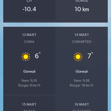
ÇIY
GÖRÜŞ
-10.4
10
km
13 MART
14 MART
CUMA
CUMARTESI
°
°
6
7
Güneşli
Güneşli
Nem: %39
Nem: %38
Rüzgar: 8 km/h
Rüzgar: 18 km/h
15 MART
16 MART