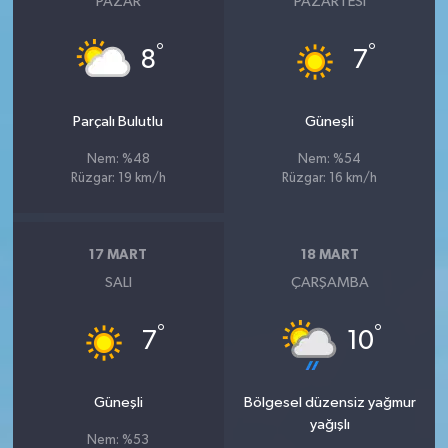
PAZAR
PAZARTESI
°
°
8
7
Parçalı Bulutlu
Güneşli
Nem: %48
Nem: %54
Rüzgar: 19 km/h
Rüzgar: 16 km/h
17 MART
18 MART
SALI
ÇARŞAMBA
°
°
7
10
Güneşli
Bölgesel düzensiz yağmur
yağışlı
Nem: %53