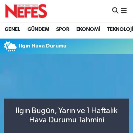
GÜNDEM
Nöbetçi Eczaneler
GENEL
GÜNDEM
SPOR
EKONOMİ
TEKNOLOJİ
Hava Durumu
Ilgın Hava Durumu
Namaz Vakitleri
Trafik Durumu
Süper Lig Puan Durumu ve Fikstür
Tüm Manşetler
Ilgın Bugün, Yarın ve 1 Haftalık
Son Dakika Haberleri
Hava Durumu Tahmini
Haber Arşivi