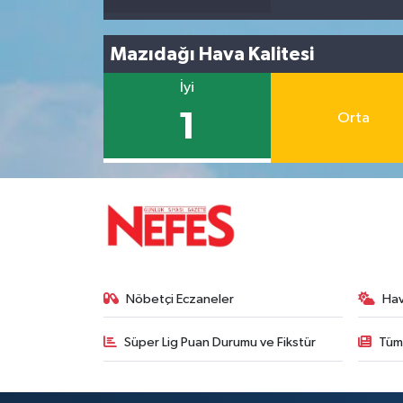
Mazıdağı Hava Kalitesi
İyi
1
Orta
Nöbetçi Eczaneler
Ha
Süper Lig Puan Durumu ve Fikstür
Tüm