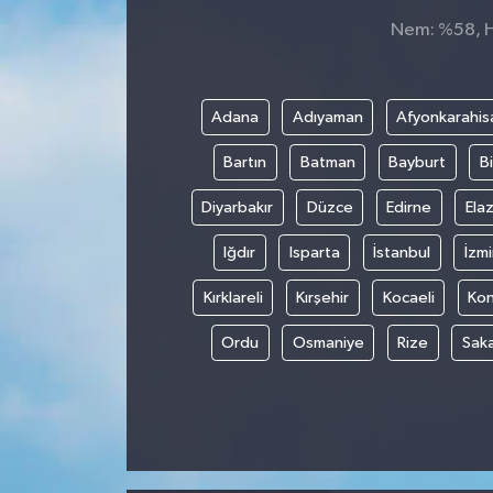
Nem: %58, Hi
Adana
Adıyaman
Afyonkarahis
Bartın
Batman
Bayburt
Bi
Diyarbakır
Düzce
Edirne
Elaz
Iğdır
Isparta
İstanbul
İzmi
Kırklareli
Kırşehir
Kocaeli
Ko
Ordu
Osmaniye
Rize
Sak