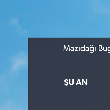
Mazıdağı Bug
ŞU AN