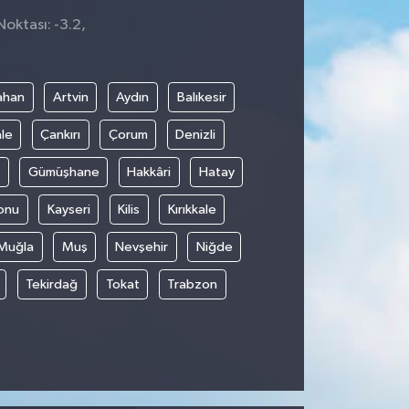
Noktası: -3.2,
ahan
Artvin
Aydın
Balıkesir
le
Çankırı
Çorum
Denizli
Gümüşhane
Hakkâri
Hatay
onu
Kayseri
Kilis
Kırıkkale
Muğla
Muş
Nevşehir
Niğde
Tekirdağ
Tokat
Trabzon