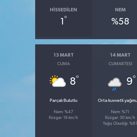
HISSEDILEN
NEM
°
1
%58
13 MART
14 MART
CUMA
CUMARTESI
°
°
8
9
Parçalı Bulutlu
Orta kuvvetli yağmu
Nem: %47
Nem: %71
Rüzgar: 16 km/h
Rüzgar: 30 km/h
Yağış Olasılığı: %8