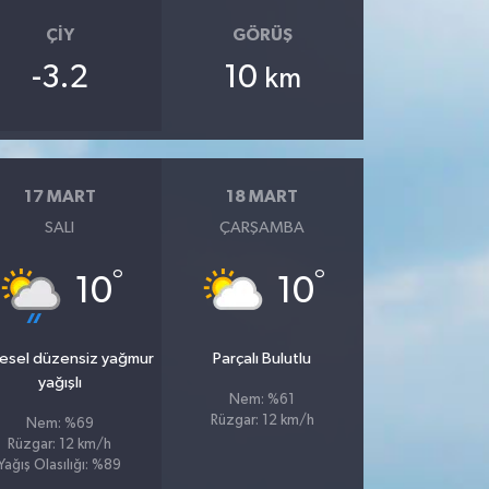
ÇIY
GÖRÜŞ
-3.2
10
km
17 MART
18 MART
SALI
ÇARŞAMBA
°
°
10
10
esel düzensiz yağmur
Parçalı Bulutlu
yağışlı
Nem: %61
Rüzgar: 12 km/h
Nem: %69
Rüzgar: 12 km/h
Yağış Olasılığı: %89