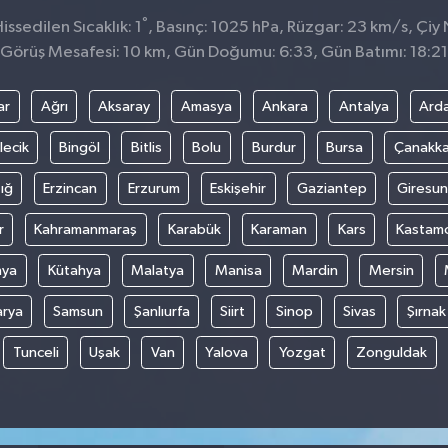
°
ssedilen Sıcaklık: 1
, Basınç: 1025 hPa, Rüzgar: 23 km/s, Çiy 
Görüş Mesafesi: 10 km, Gün Doğumu: 6:33, Gün Batımı: 18:21
ar
Ağrı
Aksaray
Amasya
Ankara
Antalya
Ard
lecik
Bingöl
Bitlis
Bolu
Burdur
Bursa
Çanakka
ığ
Erzincan
Erzurum
Eskişehir
Gaziantep
Giresun
r
Kahramanmaraş
Karabük
Karaman
Kars
Kastam
nya
Kütahya
Malatya
Manisa
Mardin
Mersin
arya
Samsun
Şanlıurfa
Siirt
Sinop
Sivas
Şırnak
Tunceli
Uşak
Van
Yalova
Yozgat
Zonguldak