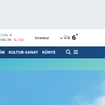
°
TCOIN
6
İstanbul
.591,74
%-1.82
LAR
,43620
%0.02
TİM
KULTUR-SANAT
KÜNYE
RO
,38690
%0.19
ERLİN
,60380
%0.18
ALTIN
62,09000
%0.19
ST100
.598,00
%0