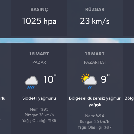
BASINÇ
RÜZGAR
1025
23
hpa
km/s
15 MART
16 MART
PAZAR
PAZARTESI
°
°
10
9
rlu
Şiddetli yağmurlu
Bölgesel düzensiz yağmur
Bölg
yağışlı
Nem: %95
Rüzgar: 38 km/h
Nem: %94
7
Yağış Olasılığı: %86
Rüzgar: 25 km/h
Yağış Olasılığı: %87