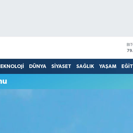
BI
79
DO
45
EKNOLOJİ
DÜNYA
SİYASET
SAĞLIK
YAŞAM
EĞİ
EU
53
mu
ST
61
G.
68
Bİ
14