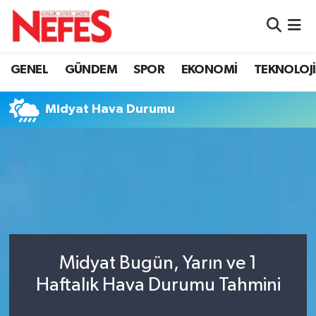
GÜNDEM
Nöbetçi Eczaneler
GENEL
GÜNDEM
SPOR
EKONOMİ
TEKNOLOJİ
Hava Durumu
Midyat Hava Durumu
Namaz Vakitleri
Trafik Durumu
Süper Lig Puan Durumu ve Fikstür
Tüm Manşetler
Midyat Bugün, Yarın ve 1
Son Dakika Haberleri
Haftalık Hava Durumu Tahmini
Haber Arşivi