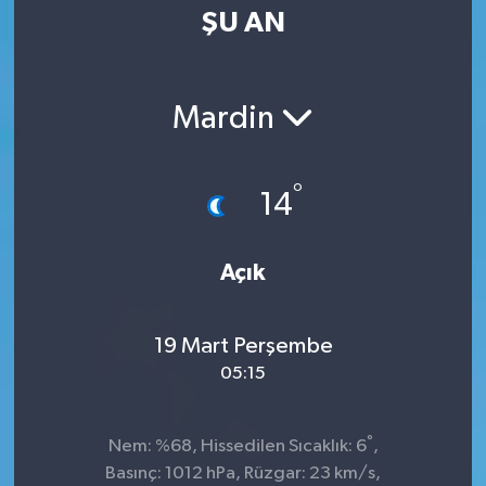
ŞU AN
Mardin
°
14
Açık
19 Mart Perşembe
05:15
°
Nem: %68, Hissedilen Sıcaklık: 6
,
Basınç: 1012 hPa, Rüzgar: 23 km/s,