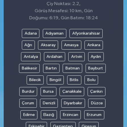
Çiy Noktası: 2.2,
Görüş Mesafesi: 10 km, Gün
Doğumu: 6:19, Gün Batımı: 18:24
Adana
Adıyaman
Afyonkarahisar
Ağrı
Aksaray
Amasya
Ankara
Antalya
Ardahan
Artvin
Aydın
Balıkesir
Bartın
Batman
Bayburt
Bilecik
Bingöl
Bitlis
Bolu
Burdur
Bursa
Çanakkale
Çankırı
Çorum
Denizli
Diyarbakır
Düzce
Edirne
Elazığ
Erzincan
Erzurum
Eskişehir
Gaziantep
Giresun