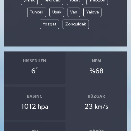
Şırnak
Tekirdağ
Tokat
Trabzon
Tunceli
Uşak
Van
Yalova
Yozgat
Zonguldak
HISSEDILEN
NEM
°
6
%68
BASINÇ
RÜZGAR
1012
23
hpa
km/s