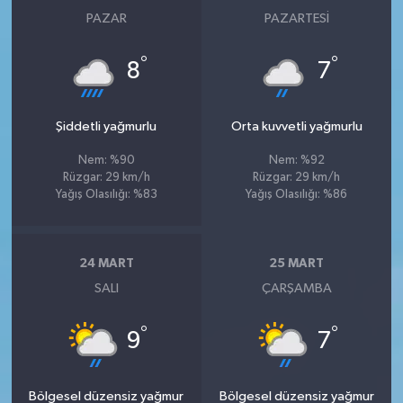
PAZAR
PAZARTESI
°
°
8
7
Şiddetli yağmurlu
Orta kuvvetli yağmurlu
Nem: %90
Nem: %92
Rüzgar: 29 km/h
Rüzgar: 29 km/h
Yağış Olasılığı: %83
Yağış Olasılığı: %86
24 MART
25 MART
SALI
ÇARŞAMBA
°
°
9
7
Bölgesel düzensiz yağmur
Bölgesel düzensiz yağmur