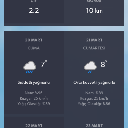
ÇIY
GÖRÜŞ
2.2
10
km
20 MART
21 MART
CUMA
CUMARTESI
°
°
7
8
Şiddetli yağmurlu
Orta kuvvetli yağmurlu
Nem: %96
Nem: %89
Rüzgar: 25 km/h
Rüzgar: 25 km/h
Yağış Olasılığı: %89
Yağış Olasılığı: %86
22 MART
23 MART