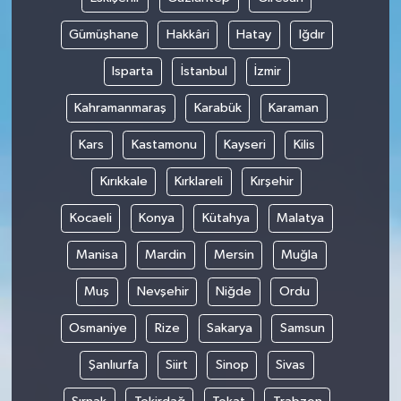
Gümüşhane
Hakkâri
Hatay
Iğdır
Isparta
İstanbul
İzmir
Kahramanmaraş
Karabük
Karaman
Kars
Kastamonu
Kayseri
Kilis
Kırıkkale
Kırklareli
Kırşehir
Kocaeli
Konya
Kütahya
Malatya
Manisa
Mardin
Mersin
Muğla
Muş
Nevşehir
Niğde
Ordu
Osmaniye
Rize
Sakarya
Samsun
Şanlıurfa
Siirt
Sinop
Sivas