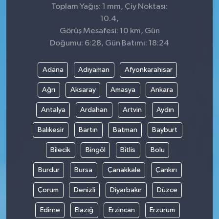
Toplam Yağış: 1 mm, Çiy Noktası:
10.4,
Görüş Mesafesi: 10 km, Gün
Doğumu: 6:28, Gün Batımı: 18:24
Adana
Adıyaman
Afyonkarahisar
Ağrı
Aksaray
Amasya
Ankara
Antalya
Ardahan
Artvin
Aydın
Balıkesir
Bartın
Batman
Bayburt
Bilecik
Bingöl
Bitlis
Bolu
Burdur
Bursa
Çanakkale
Çankırı
Çorum
Denizli
Diyarbakır
Düzce
Edirne
Elazığ
Erzincan
Erzurum