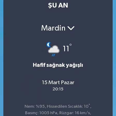
ŞU AN
Mardin
°
11
Hafif sağnak yağışlı
15 Mart Pazar
20:15
°
Nem: %95, Hissedilen Sıcaklık: 10
,
Basınç: 1005 hPa, Rüzgar: 16 km/s,