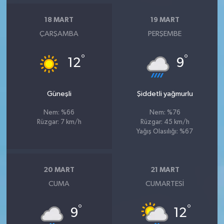
18 MART
19 MART
ÇARŞAMBA
PERŞEMBE
°
°
12
9
Güneşli
Şiddetli yağmurlu
Nem: %66
Nem: %76
Rüzgar: 7 km/h
Rüzgar: 45 km/h
Yağış Olasılığı: %67
20 MART
21 MART
CUMA
CUMARTESI
°
°
9
12