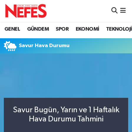
GÜNDEM
Nöbetçi Eczaneler
GENEL
GÜNDEM
SPOR
EKONOMİ
TEKNOLOJİ
Hava Durumu
Savur Hava Durumu
Namaz Vakitleri
Trafik Durumu
Süper Lig Puan Durumu ve Fikstür
Tüm Manşetler
Savur Bugün, Yarın ve 1 Haftalık
Son Dakika Haberleri
Hava Durumu Tahmini
Haber Arşivi