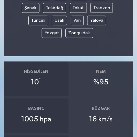
Şırnak
Tekirdağ
Tokat
Trabzon
Tunceli
Uşak
Van
Yalova
Yozgat
Zonguldak
HISSEDILEN
NEM
°
10
%95
BASINÇ
RÜZGAR
1005
16
hpa
km/s