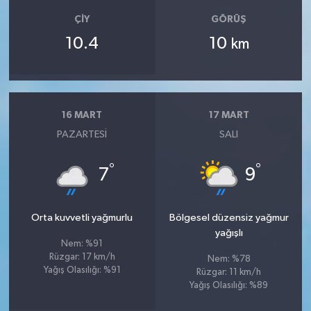
ÇIY
GÖRÜŞ
10.4
10
km
16 MART
17 MART
PAZARTESI
SALI
°
°
7
9
Orta kuvvetli yağmurlu
Bölgesel düzensiz yağmur
yağışlı
Nem: %91
Rüzgar: 17 km/h
Nem: %78
Yağış Olasılığı: %91
Rüzgar: 11 km/h
Yağış Olasılığı: %89