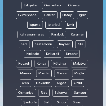
Eskişehir
Gaziantep
Giresun
Gümüşhane
Hakkâri
Hatay
Iğdır
Isparta
İstanbul
İzmir
Kahramanmaraş
Karabük
Karaman
Kars
Kastamonu
Kayseri
Kilis
Kırıkkale
Kırklareli
Kırşehir
Kocaeli
Konya
Kütahya
Malatya
Manisa
Mardin
Mersin
Muğla
Muş
Nevşehir
Niğde
Ordu
Osmaniye
Rize
Sakarya
Samsun
Şanlıurfa
Siirt
Sinop
Sivas