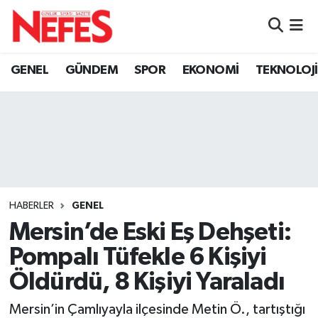
GÜNDEM
Nöbetçi Eczaneler
GENEL
GÜNDEM
SPOR
EKONOMİ
TEKNOLOJİ
Hava Durumu
Namaz Vakitleri
Trafik Durumu
Süper Lig Puan Durumu ve Fikstür
HABERLER
GENEL
Mersin’de Eski Eş Dehşeti:
Tüm Manşetler
Pompalı Tüfekle 6 Kişiyi
Son Dakika Haberleri
Öldürdü, 8 Kişiyi Yaraladı
Haber Arşivi
Mersin’in Çamlıyayla ilçesinde Metin Ö., tartıştığı