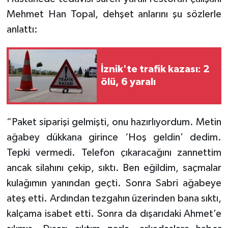
Mehmet Han Topal, dehşet anlarını şu sözlerle
anlattı:
İznik'te trafik kazası: 2
ölü, 6 yaralı
“Paket siparişi gelmişti, onu hazırlıyordum. Metin
ağabey dükkana girince ‘Hoş geldin’ dedim.
Tepki vermedi. Telefon çıkaracağını zannettim
ancak silahını çekip, sıktı. Ben eğildim, saçmalar
kulağımın yanından geçti. Sonra Sabri ağabeye
ateş etti. Ardından tezgahın üzerinden bana sıktı,
kalçama isabet etti. Sonra da dışarıdaki Ahmet’e