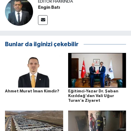
EDITÖR HAKKINDA
Engin Batı
Bunlar da ilginizi çekebilir
Ahmet Murat İman Kimdir?
Eğitimci-Yazar Dr. Şaban
Kızıldağ’dan Vali Uğur
Turan’a Ziyaret