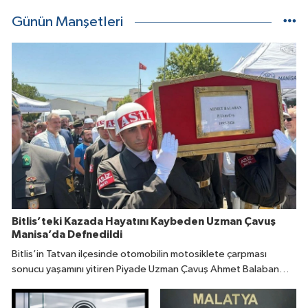
Günün Manşetleri
Bitlis’teki Kazada Hayatını Kaybeden Uzman Çavuş
Manisa’da Defnedildi
Bitlis’in Tatvan ilçesinde otomobilin motosiklete çarpması
sonucu yaşamını yitiren Piyade Uzman Çavuş Ahmet Balaban
(31), memleketi Manisa’da son yolculuğuna uğurlandı.