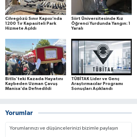
Cilvegözü Sınır Kapısı’nda
Siirt Üniversitesinde Kız
1200 Tır Kapasiteli Park
Öğrenci Yurdunda Yangın: 1
Hizmete Açıldı
Yaralı
Bitlis’teki Kazada Hayatını
TÜBİTAK Lider ve Genç
Kaybeden Uzman Çavuş
Araştırmacılar Programı
Manisa’da Defnedildi
Sonuçları Açıklandı
Yorumlar