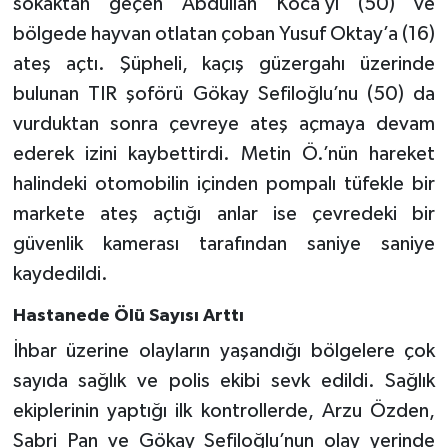
sokaktan geçen Abdullah Koca’yı (50) ve
bölgede hayvan otlatan çoban Yusuf Oktay’a (16)
ateş açtı. Şüpheli, kaçış güzergahı üzerinde
bulunan TIR şoförü Gökay Sefiloğlu’nu (50) da
vurduktan sonra çevreye ateş açmaya devam
ederek izini kaybettirdi. Metin Ö.’nün hareket
halindeki otomobilin içinden pompalı tüfekle bir
markete ateş açtığı anlar ise çevredeki bir
güvenlik kamerası tarafından saniye saniye
kaydedildi.
Hastanede Ölü Sayısı Arttı
İhbar üzerine olayların yaşandığı bölgelere çok
sayıda sağlık ve polis ekibi sevk edildi. Sağlık
ekiplerinin yaptığı ilk kontrollerde, Arzu Özden,
Sabri Pan ve Gökay Sefiloğlu’nun olay yerinde