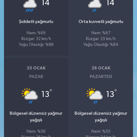
°
°
14
14
Şiddetli yağmurlu
Orta kuvvetli yağmurlu
Nem: %69
Nem: %67
Rüzgar: 32 km/h
Rüzgar: 25 km/h
Yağış Olasılığı: %88
Yağış Olasılığı: %84
25 OCAK
26 OCAK
PAZAR
PAZARTESI
°
°
13
13
Bölgesel düzensiz yağmur
Bölgesel düzensiz yağmur
yağışlı
yağışlı
Nem: %56
Nem: %55