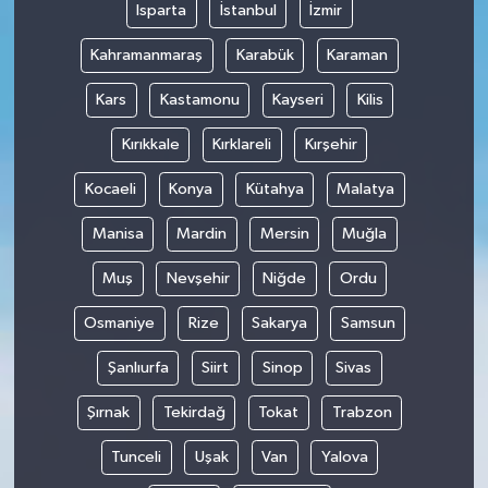
Isparta
İstanbul
İzmir
Kahramanmaraş
Karabük
Karaman
Kars
Kastamonu
Kayseri
Kilis
Kırıkkale
Kırklareli
Kırşehir
Kocaeli
Konya
Kütahya
Malatya
Manisa
Mardin
Mersin
Muğla
Muş
Nevşehir
Niğde
Ordu
Osmaniye
Rize
Sakarya
Samsun
Şanlıurfa
Siirt
Sinop
Sivas
Şırnak
Tekirdağ
Tokat
Trabzon
Tunceli
Uşak
Van
Yalova