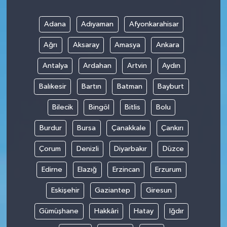
Adana
Adıyaman
Afyonkarahisar
Ağrı
Aksaray
Amasya
Ankara
Antalya
Ardahan
Artvin
Aydın
Balıkesir
Bartın
Batman
Bayburt
Bilecik
Bingöl
Bitlis
Bolu
Burdur
Bursa
Çanakkale
Çankırı
Çorum
Denizli
Diyarbakır
Düzce
Edirne
Elazığ
Erzincan
Erzurum
Eskişehir
Gaziantep
Giresun
Gümüşhane
Hakkâri
Hatay
Iğdır