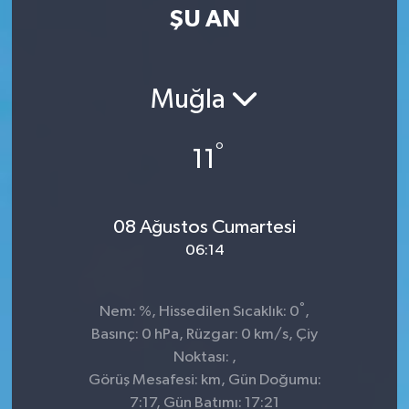
ŞU AN
Muğla
°
11
08 Ağustos Cumartesi
06:14
°
Nem: %, Hissedilen Sıcaklık: 0
,
Basınç: 0 hPa, Rüzgar: 0 km/s, Çiy
Noktası: ,
Görüş Mesafesi: km, Gün Doğumu:
7:17, Gün Batımı: 17:21