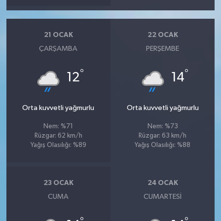
21 OCAK
22 OCAK
ÇARŞAMBA
PERŞEMBE
°
°
12
14
Orta kuvvetli yağmurlu
Orta kuvvetli yağmurlu
Nem: %71
Nem: %73
Rüzgar: 62 km/h
Rüzgar: 63 km/h
Yağış Olasılığı: %89
Yağış Olasılığı: %88
23 OCAK
24 OCAK
CUMA
CUMARTESI