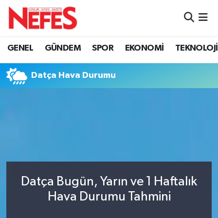
GÜNDEM
Nöbetçi Eczaneler
GENEL
GÜNDEM
SPOR
EKONOMİ
TEKNOLOJİ
Hava Durumu
Datça Hava Durumu
Namaz Vakitleri
Trafik Durumu
Süper Lig Puan Durumu ve Fikstür
Tüm Manşetler
Datça Bugün, Yarın ve 1 Haftalık
Son Dakika Haberleri
Hava Durumu Tahmini
Haber Arşivi