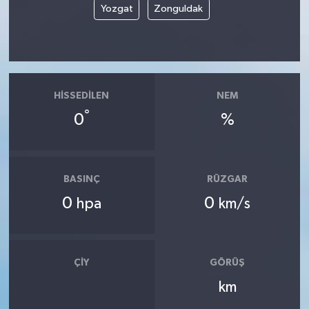
Yozgat
Zonguldak
HISSEDILEN
NEM
°
0
%
BASINÇ
RÜZGAR
0
0
hpa
km/s
ÇIY
GÖRÜŞ
km