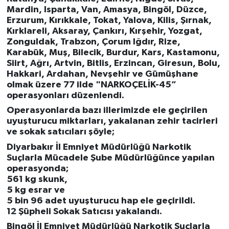
Mardin, Isparta, Van, Amasya, Bingöl, Düzce,
Erzurum, Kırıkkale, Tokat, Yalova, Kilis, Şırnak,
Kırklareli, Aksaray, Çankırı, Kırşehir, Yozgat,
Zonguldak, Trabzon, Çorum Iğdır, Rize,
Karabük, Muş, Bilecik, Burdur, Kars, Kastamonu,
Siirt, Ağrı, Artvin, Bitlis, Erzincan, Giresun, Bolu,
Hakkari, Ardahan, Nevşehir ve Gümüşhane
olmak üzere 77 ilde "NARKOÇELİK-45”
operasyonları düzenlendi.
Operasyonlarda bazı illerimizde ele geçirilen
uyuşturucu miktarları, yakalanan zehir tacirleri
ve sokak satıcıları şöyle;
Diyarbakır İl Emniyet Müdürlüğü Narkotik
Suçlarla Mücadele Şube Müdürlüğünce yapılan
operasyonda;
561 kg skunk,
5 kg esrar ve
5 bin 96 adet uyuşturucu hap ele geçirildi.
12 Şüpheli Sokak Satıcısı yakalandı.
Bingöl İl Emniyet Müdürlüğü Narkotik Suçlarla