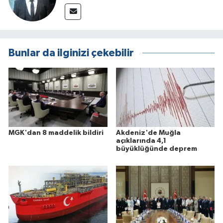
Bunlar da ilginizi çekebilir
MGK'dan 8 maddelik bildiri
Akdeniz'de Muğla
açıklarında 4,1
büyüklüğünde deprem