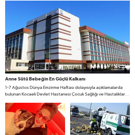
Anne Sütü Bebeğin En Güçlü Kalkanı
1-7 Ağustos Dünya Emzirme Haftası dolayısıyla açıklamalarda
bulunan Kocaeli Devlet Hastanesi Çocuk Sağlığı ve Hastalıkları
Uzmanı Fatıma Reyhan Demir, doğumdan sonraki ilk bir saat
içinde emzirmeye başlanmasının büyük önem taşıdığını belirtti.