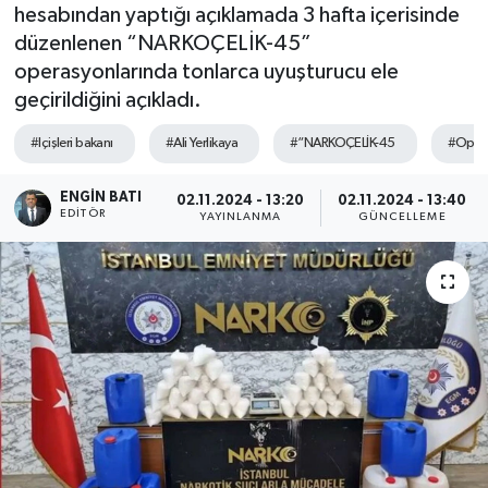
hesabından yaptığı açıklamada 3 hafta içerisinde
düzenlenen “NARKOÇELİK-45”
operasyonlarında tonlarca uyuşturucu ele
geçirildiğini açıkladı.
#Içişleri bakanı
#Ali Yerlikaya
#“NARKOÇELİK-45
#Oper
ENGIN BATI
02.11.2024 - 13:20
02.11.2024 - 13:40
EDITÖR
YAYINLANMA
GÜNCELLEME