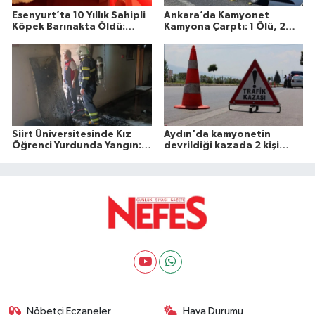
Esenyurt’ta 10 Yıllık Sahipli
Ankara’da Kamyonet
Köpek Barınakta Öldü:
Kamyona Çarptı: 1 Ölü, 2
Aileden Otopsi ve
Yaralı
Soruşturma Talebi
Siirt Üniversitesinde Kız
Aydın'da kamyonetin
Öğrenci Yurdunda Yangın: 1
devrildiği kazada 2 kişi
Yaralı
öldü
Nöbetçi Eczaneler
Hava Durumu