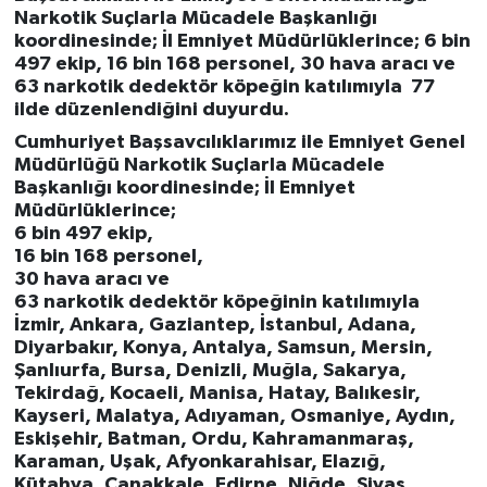
Narkotik Suçlarla Mücadele Başkanlığı
koordinesinde; İl Emniyet Müdürlüklerince; 6 bin
497 ekip, 16 bin 168 personel, 30 hava aracı ve
63 narkotik dedektör köpeğin katılımıyla 77
ilde düzenlendiğini duyurdu.
Cumhuriyet Başsavcılıklarımız ile Emniyet Genel
Müdürlüğü Narkotik Suçlarla Mücadele
Başkanlığı koordinesinde; İl Emniyet
Müdürlüklerince;
6 bin 497 ekip,
16 bin 168 personel,
30 hava aracı ve
63 narkotik dedektör köpeğinin katılımıyla
İzmir, Ankara, Gaziantep, İstanbul, Adana,
Diyarbakır, Konya, Antalya, Samsun, Mersin,
Şanlıurfa, Bursa, Denizli, Muğla, Sakarya,
Tekirdağ, Kocaeli, Manisa, Hatay, Balıkesir,
Kayseri, Malatya, Adıyaman, Osmaniye, Aydın,
Eskişehir, Batman, Ordu, Kahramanmaraş,
Karaman, Uşak, Afyonkarahisar, Elazığ,
Kütahya, Çanakkale, Edirne, Niğde, Sivas,