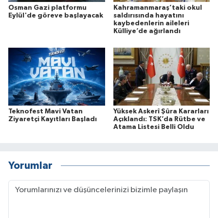
Osman Gazi platformu
Kahramanmaraş’taki okul
Eylül'de göreve başlayacak
saldırısında hayatını
kaybedenlerin aileleri
Külliye’de ağırlandı
Teknofest Mavi Vatan
Yüksek Askerî Şûra Kararları
Ziyaretçi Kayıtları Başladı
Açıklandı: TSK’da Rütbe ve
Atama Listesi Belli Oldu
Yorumlar