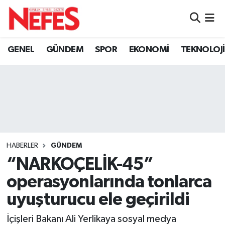
GÜNDEM
Nöbetçi Eczaneler
GENEL
GÜNDEM
SPOR
EKONOMİ
TEKNOLOJİ
Hava Durumu
Namaz Vakitleri
Trafik Durumu
Süper Lig Puan Durumu ve Fikstür
HABERLER
GÜNDEM
“NARKOÇELİK-45”
Tüm Manşetler
operasyonlarında tonlarca
Son Dakika Haberleri
uyuşturucu ele geçirildi
Haber Arşivi
İçişleri Bakanı Ali Yerlikaya sosyal medya