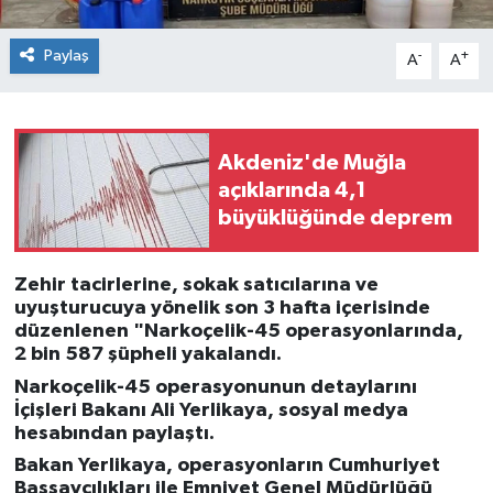
Paylaş
-
+
A
A
Akdeniz'de Muğla
açıklarında 4,1
büyüklüğünde deprem
Zehir tacirlerine, sokak satıcılarına ve
uyuşturucuya yönelik son 3 hafta içerisinde
düzenlenen "Narkoçelik-45 operasyonlarında,
2 bin 587 şüpheli yakalandı.
Narkoçelik-45 operasyonunun detaylarını
İçişleri Bakanı Ali Yerlikaya, sosyal medya
hesabından paylaştı.
Bakan Yerlikaya, operasyonların Cumhuriyet
Başsavcılıkları ile Emniyet Genel Müdürlüğü