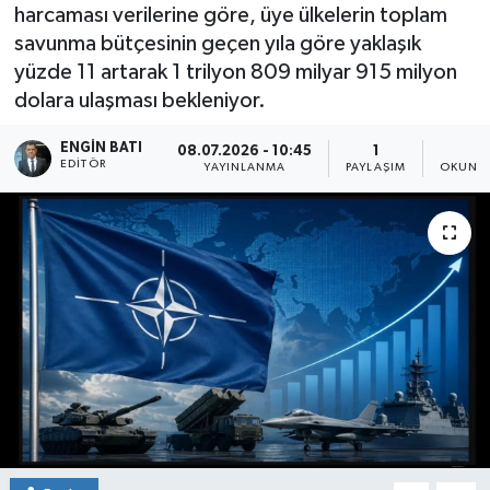
harcaması verilerine göre, üye ülkelerin toplam
savunma bütçesinin geçen yıla göre yaklaşık
yüzde 11 artarak 1 trilyon 809 milyar 915 milyon
dolara ulaşması bekleniyor.
ENGIN BATI
08.07.2026 - 10:45
1
1
EDITÖR
YAYINLANMA
PAYLAŞIM
OKUNMA