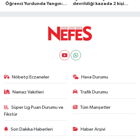
Öğrenci Yurdunda Yangın: 1
devrildiği kazada 2 kişi
Yaralı
öldü
Nöbetçi Eczaneler
Hava Durumu
Namaz Vakitleri
Trafik Durumu
Süper Lig Puan Durumu ve
Tüm Manşetler
Fikstür
Son Dakika Haberleri
Haber Arşivi