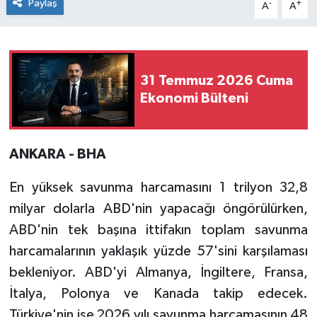
Paylaş
-
+
A
A
31 Temmuz 2026 Cuma
Ekonomi Bülteni
ANKARA - BHA
En yüksek savunma harcamasını 1 trilyon 32,8
milyar dolarla ABD'nin yapacağı öngörülürken,
ABD'nin tek başına ittifakın toplam savunma
harcamalarının yaklaşık yüzde 57'sini karşılaması
bekleniyor. ABD'yi Almanya, İngiltere, Fransa,
İtalya, Polonya ve Kanada takip edecek.
Türkiye'nin ise 2026 yılı savunma harcamasının 48