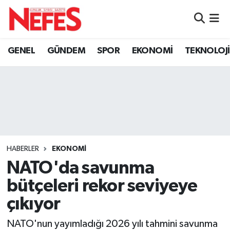
GÜNDEM
Nöbetçi Eczaneler
GENEL
GÜNDEM
SPOR
EKONOMİ
TEKNOLOJİ
Hava Durumu
Namaz Vakitleri
Trafik Durumu
Süper Lig Puan Durumu ve Fikstür
HABERLER
EKONOMİ
NATO'da savunma
Tüm Manşetler
bütçeleri rekor seviyeye
Son Dakika Haberleri
çıkıyor
Haber Arşivi
NATO'nun yayımladığı 2026 yılı tahmini savunma