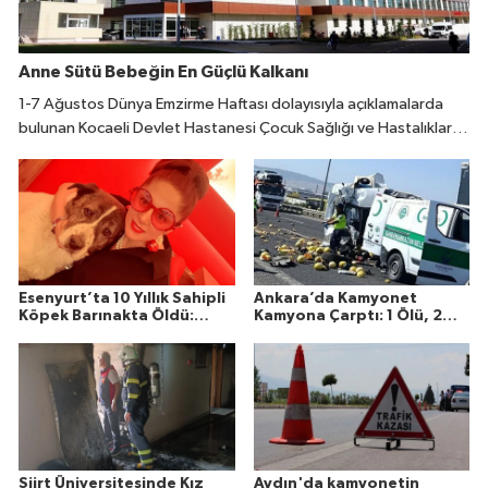
Anne Sütü Bebeğin En Güçlü Kalkanı
1-7 Ağustos Dünya Emzirme Haftası dolayısıyla açıklamalarda
bulunan Kocaeli Devlet Hastanesi Çocuk Sağlığı ve Hastalıkları
Uzmanı Fatıma Reyhan Demir, doğumdan sonraki ilk bir saat
içinde emzirmeye başlanmasının büyük önem taşıdığını belirtti.
Esenyurt’ta 10 Yıllık Sahipli
Ankara’da Kamyonet
Köpek Barınakta Öldü:
Kamyona Çarptı: 1 Ölü, 2
Aileden Otopsi ve
Yaralı
Soruşturma Talebi
Siirt Üniversitesinde Kız
Aydın'da kamyonetin