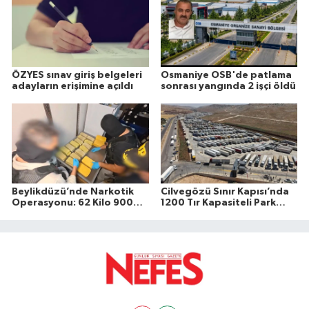
düzenlendiğini duyurdu.
ÖZYES sınav giriş belgeleri
Osmaniye OSB'de patlama
adayların erişimine açıldı
sonrası yangında 2 işçi öldü
Beylikdüzü’nde Narkotik
Cilvegözü Sınır Kapısı’nda
Operasyonu: 62 Kilo 900
1200 Tır Kapasiteli Park
Gram Uyuşturucu Ele
Hizmete Açıldı
Geçirildi