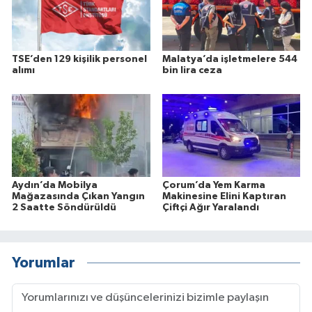
TSE’den 129 kişilik personel
Malatya’da işletmelere 544
alımı
bin lira ceza
Aydın’da Mobilya
Çorum’da Yem Karma
Mağazasında Çıkan Yangın
Makinesine Elini Kaptıran
2 Saatte Söndürüldü
Çiftçi Ağır Yaralandı
Yorumlar