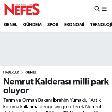
GÜNDEM
Nöbetçi Eczaneler
GENEL
GÜNDEM
SPOR
EKONOMİ
TEKNOLOJİ
Hava Durumu
Namaz Vakitleri
Trafik Durumu
Süper Lig Puan Durumu ve Fikstür
HABERLER
GENEL
Nemrut Kalderası milli park
Tüm Manşetler
oluyor
Son Dakika Haberleri
Tarım ve Orman Bakanı İbrahim Yumaklı, "Artık
koruma kullanma dengesini gözeterek Nemrut
Haber Arşivi