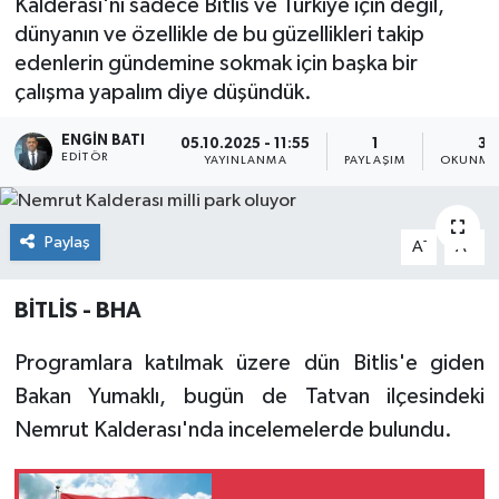
Kalderası'nı sadece Bitlis ve Türkiye için değil,
dünyanın ve özellikle de bu güzellikleri takip
edenlerin gündemine sokmak için başka bir
çalışma yapalım diye düşündük.
ENGIN BATI
05.10.2025 - 11:55
1
3 
EDITÖR
YAYINLANMA
PAYLAŞIM
OKUNMA 
Paylaş
-
+
A
A
BİTLİS - BHA
Programlara katılmak üzere dün Bitlis'e giden
Bakan Yumaklı, bugün de Tatvan ilçesindeki
Nemrut Kalderası'nda incelemelerde bulundu.