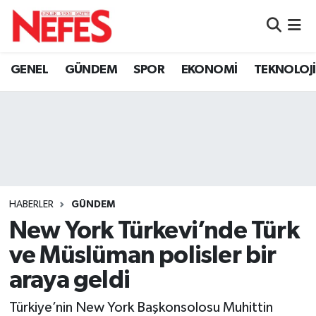
GÜNDEM
Nöbetçi Eczaneler
GENEL
GÜNDEM
SPOR
EKONOMİ
TEKNOLOJİ
Hava Durumu
Namaz Vakitleri
Trafik Durumu
Süper Lig Puan Durumu ve Fikstür
HABERLER
GÜNDEM
New York Türkevi’nde Türk
Tüm Manşetler
ve Müslüman polisler bir
Son Dakika Haberleri
araya geldi
Haber Arşivi
Türkiye’nin New York Başkonsolosu Muhittin