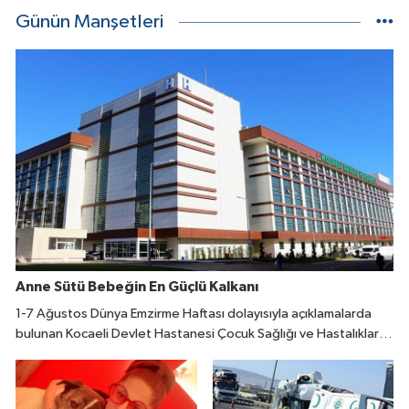
Günün Manşetleri
Anne Sütü Bebeğin En Güçlü Kalkanı
1-7 Ağustos Dünya Emzirme Haftası dolayısıyla açıklamalarda
bulunan Kocaeli Devlet Hastanesi Çocuk Sağlığı ve Hastalıkları
Uzmanı Fatıma Reyhan Demir, doğumdan sonraki ilk bir saat
içinde emzirmeye başlanmasının büyük önem taşıdığını belirtti.