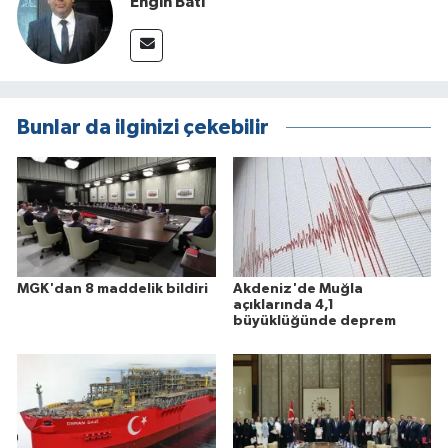
Engin Batı
Bunlar da ilginizi çekebilir
MGK'dan 8 maddelik bildiri
Akdeniz'de Muğla
açıklarında 4,1
büyüklüğünde deprem