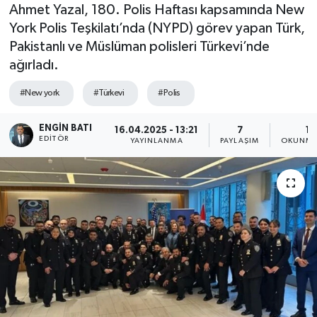
Ahmet Yazal, 180. Polis Haftası kapsamında New
York Polis Teşkilatı’nda (NYPD) görev yapan Türk,
Pakistanlı ve Müslüman polisleri Türkevi’nde
ağırladı.
#New york
#Türkevi
#Polis
ENGIN BATI
16.04.2025 - 13:21
7
1 
EDITÖR
YAYINLANMA
PAYLAŞIM
OKUNMA