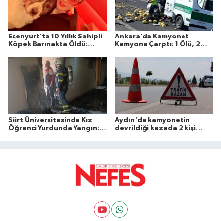
Esenyurt’ta 10 Yıllık Sahipli
Ankara’da Kamyonet
Köpek Barınakta Öldü:
Kamyona Çarptı: 1 Ölü, 2
Aileden Otopsi ve
Yaralı
Soruşturma Talebi
Siirt Üniversitesinde Kız
Aydın'da kamyonetin
Öğrenci Yurdunda Yangın: 1
devrildiği kazada 2 kişi
Yaralı
öldü