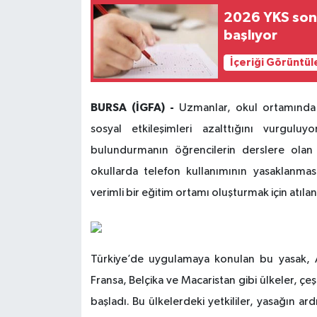
2026 YKS sonuç
başlıyor
İçeriği Görüntül
BURSA (İGFA) -
Uzmanlar, okul ortamında ak
sosyal etkileşimleri azalttığını vurguluy
bulundurmanın öğrencilerin derslere olan 
okullarda telefon kullanımının yasaklanmas
verimli bir eğitim ortamı oluşturmak için atılan
Türkiye’de uygulamaya konulan bu yasak, A
Fransa, Belçika ve Macaristan gibi ülkeler, çeş
başladı. Bu ülkelerdeki yetkililer, yasağın ar