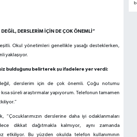
b
y
e
m
p
DEĞİL, DERSLERİM İÇİN DE ÇOK ÖNEMLİ”
k
d
çeşitli. Okul yönetimleri genellikle yasağı desteklerken,
t
li yaklaşıyor.
e
s
ksiz bulduğunu belirterek şu ifadelere yer verdi:
eğil, derslerim için de çok önemli. Çoğu notumu
 kısa süreli araştırmalar yapıyorum. Telefonun tamamen
iliyor.”
ek, “Çocuklarımızın derslerine daha iyi odaklanmaları
adece dikkat dağıtmakla kalmıyor, aynı zamanda
suz etkiliyor. Bu yüzden okulda telefon kullanımının