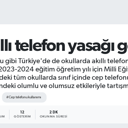
lı telefon yasağı g
 gibi Türkiye'de de okullarda akıllı telef
2023-2024 eğitim öğretim yılı için Milli Eğ
deki tüm okullarda sınıf içinde cep telefo
indeki olumlu ve olumsuz etkileriyle tartış
#Cep telefonu kullanımı
12
2 DK
ŞIM
GÖSTERIM
OKUNMA SÜRESI