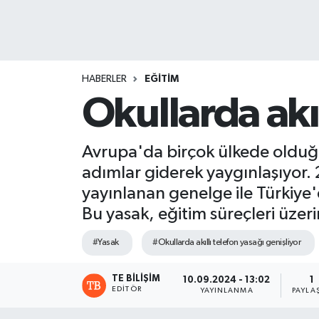
HABERLER
EĞİTİM
Okullarda akıl
Avrupa'da birçok ülkede olduğu
adımlar giderek yaygınlaşıyor. 
yayınlanan genelge ile Türkiye'
Bu yasak, eğitim süreçleri üzer
#Yasak
#Okullarda akıllı telefon yasağı genişliyor
TE BILIŞIM
10.09.2024 - 13:02
1
EDITÖR
YAYINLANMA
PAYLA