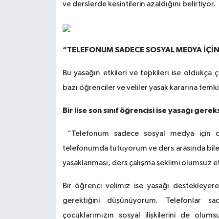
ve derslerde kesintilerin azaldığını belirtiyor.
“TELEFONUM SADECE SOSYAL MEDYA İÇİN 
Bu yasağın etkileri ve tepkileri ise oldukça 
bazı öğrenciler ve veliler yasak kararına temkin
Bir lise son sınıf öğrencisi ise yasağı gere
“Telefonum sadece sosyal medya için d
telefonumda tutuyorum ve ders arasında bile
yasaklanması, ders çalışma şeklimi olumsuz etk
Bir öğrenci velimiz ise yasağı destekleyer
gerektiğini düşünüyorum. Telefonlar s
çocuklarımızın sosyal ilişkilerini de olum