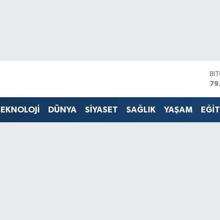
BI
79
DO
45
EKNOLOJİ
DÜNYA
SİYASET
SAĞLIK
YAŞAM
EĞİ
EU
53
ST
61
G.
68
Bİ
14