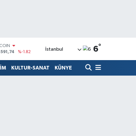
°
TCOIN
6
İstanbul
.591,74
%-1.82
LAR
,43620
%0.02
TİM
KULTUR-SANAT
KÜNYE
RO
,38690
%0.19
ERLİN
,60380
%0.18
ALTIN
62,09000
%0.19
ST100
.598,00
%0