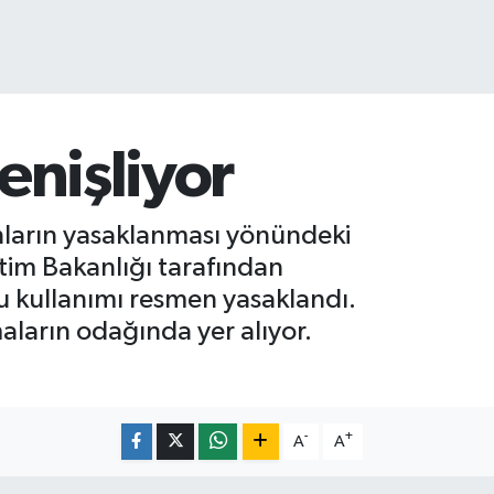
enişliyor
onların yasaklanması yönündeki
itim Bakanlığı tarafından
nu kullanımı resmen yasaklandı.
maların odağında yer alıyor.
-
+
A
A