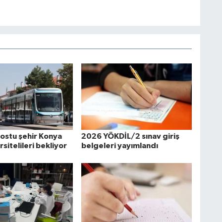
ostu şehir Konya
2026 YÖKDİL/2 sınav giriş
rsitelileri bekliyor
belgeleri yayımlandı