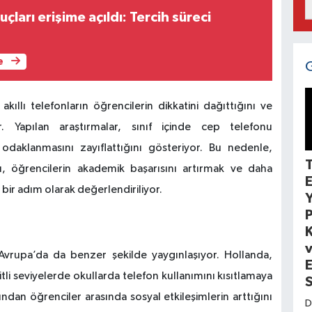
ları erişime açıldı: Tercih süreci
e
ıllı telefonların öğrencilerin dikkatini dağıttığını ve
or. Yapılan araştırmalar, sınıf içinde cep telefonu
odaklanmasını zayıflattığını gösteriyor. Bu nedenle,
T
ı, öğrencilerin akademik başarısını artırmak ve daha
 bir adım olarak değerlendiriliyor.
P
K
v
vrupa’da da benzer şekilde yaygınlaşıyor. Hollanda,
itli seviyelerde okullarda telefon kullanımını kısıtlamaya
dından öğrenciler arasında sosyal etkileşimlerin arttığını
D