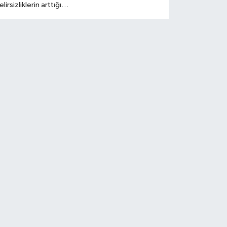
Güzergahlar
elirsizliklerin arttığı
eni dönemde Türkiye
konomisi; enflasyonla
ücadele, para
olitikası dengesi,
üresel ticaret
önüşümü ve dijital
eknoloji yatırımları
kseninde kritik bir
üreçten geçiyor.