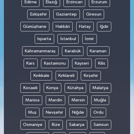
Edirne
Elazığ
Erzincan
Erzurum
Eskişehir
Gaziantep
Giresun
Gümüşhane
Hakkâri
Hatay
Iğdır
Isparta
İstanbul
İzmir
Kahramanmaraş
Karabük
Karaman
Kars
Kastamonu
Kayseri
Kilis
Kırıkkale
Kırklareli
Kırşehir
Kocaeli
Konya
Kütahya
Malatya
Manisa
Mardin
Mersin
Muğla
Muş
Nevşehir
Niğde
Ordu
Osmaniye
Rize
Sakarya
Samsun