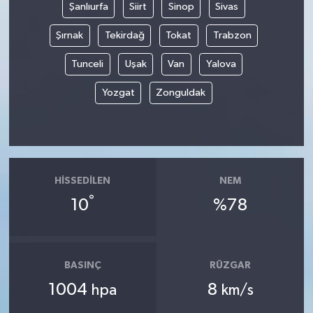
Şanlıurfa
Siirt
Sinop
Sivas
Şırnak
Tekirdağ
Tokat
Trabzon
Tunceli
Uşak
Van
Yalova
Yozgat
Zonguldak
HISSEDILEN
NEM
°
10
%78
BASINÇ
RÜZGAR
1004
8
hpa
km/s