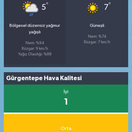
°
°
5
7
Bölgesel düzensiz yağmur
Güneşli
yağışlı
Nem: %74
Rüzgar: 7 km/h
Nem: %94
Rüzgar: 9 km/h
Yağış Olasılığı: %88
Gürgentepe Hava Kalitesi
İyi
1
Orta