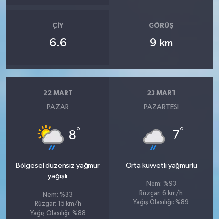
ÇIY
GÖRÜŞ
6.6
9
km
22 MART
23 MART
PAZAR
PAZARTESI
°
°
8
7
Bölgesel düzensiz yağmur
Orta kuvvetli yağmurlu
yağışlı
Nem: %93
Rüzgar: 6 km/h
Nem: %83
Yağış Olasılığı: %89
Rüzgar: 15 km/h
Yağış Olasılığı: %88