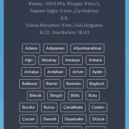
Basınç: 1004 hPa, Rüzgar: 8 km/s,
Toplam Yağış: 0 mm, Çiy Noktası:
6.6,
Görüş Mesafesi: 9 km, Gün Doğumu:
6:32, Gün Batımı: 18:43
Adana
Adıyaman
Afyonkarahisar
Ağrı
Aksaray
Amasya
Ankara
Antalya
Ardahan
Artvin
Aydın
Balıkesir
Bartın
Batman
Bayburt
Bilecik
Bingöl
Bitlis
Bolu
Burdur
Bursa
Çanakkale
Çankırı
Çorum
Denizli
Diyarbakır
Düzce