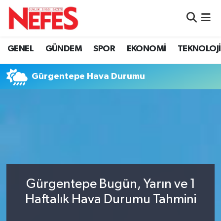
GÜNDEM
Nöbetçi Eczaneler
GENEL
GÜNDEM
SPOR
EKONOMİ
TEKNOLOJİ
Hava Durumu
Gürgentepe Hava Durumu
Namaz Vakitleri
Trafik Durumu
Süper Lig Puan Durumu ve Fikstür
Tüm Manşetler
Gürgentepe Bugün, Yarın ve 1
Son Dakika Haberleri
Haftalık Hava Durumu Tahmini
Haber Arşivi