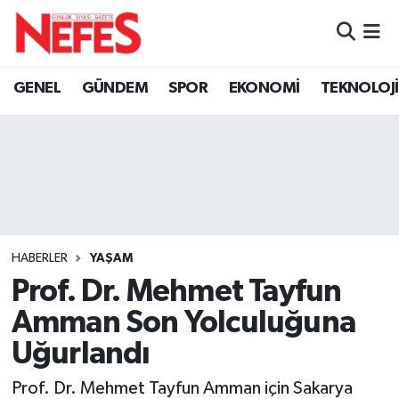
GÜNDEM
Nöbetçi Eczaneler
GENEL
GÜNDEM
SPOR
EKONOMİ
TEKNOLOJİ
Hava Durumu
Namaz Vakitleri
Trafik Durumu
Süper Lig Puan Durumu ve Fikstür
HABERLER
YAŞAM
Prof. Dr. Mehmet Tayfun
Tüm Manşetler
Amman Son Yolculuğuna
Son Dakika Haberleri
Uğurlandı
Haber Arşivi
Prof. Dr. Mehmet Tayfun Amman için Sakarya