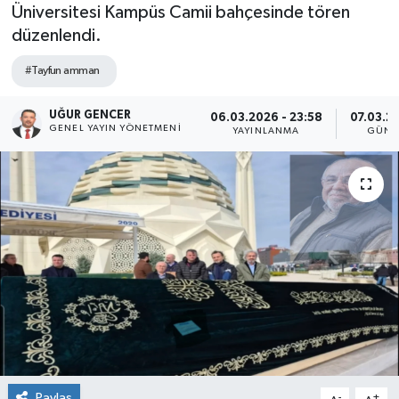
Üniversitesi Kampüs Camii bahçesinde tören
düzenlendi.
#Tayfun amman
UĞUR GENCER
06.03.2026 - 23:58
07.03.20
GENEL YAYIN YÖNETMENI
YAYINLANMA
GÜNC
Paylaş
-
+