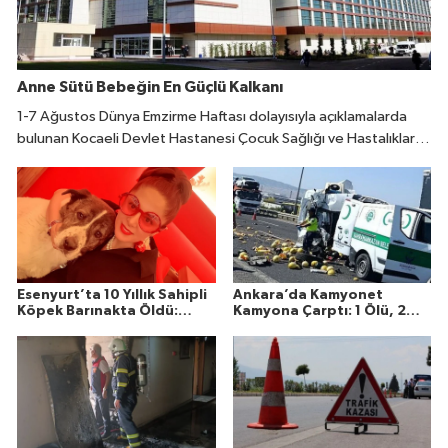
Anne Sütü Bebeğin En Güçlü Kalkanı
1-7 Ağustos Dünya Emzirme Haftası dolayısıyla açıklamalarda
bulunan Kocaeli Devlet Hastanesi Çocuk Sağlığı ve Hastalıkları
Uzmanı Fatıma Reyhan Demir, doğumdan sonraki ilk bir saat
içinde emzirmeye başlanmasının büyük önem taşıdığını belirtti.
Esenyurt’ta 10 Yıllık Sahipli
Ankara’da Kamyonet
Köpek Barınakta Öldü:
Kamyona Çarptı: 1 Ölü, 2
Aileden Otopsi ve
Yaralı
Soruşturma Talebi