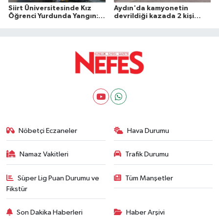
Siirt Üniversitesinde Kız
Aydın'da kamyonetin
Öğrenci Yurdunda Yangın: 1
devrildiği kazada 2 kişi
Yaralı
öldü
Nöbetçi Eczaneler
Hava Durumu
Namaz Vakitleri
Trafik Durumu
Süper Lig Puan Durumu ve
Tüm Manşetler
Fikstür
Son Dakika Haberleri
Haber Arşivi