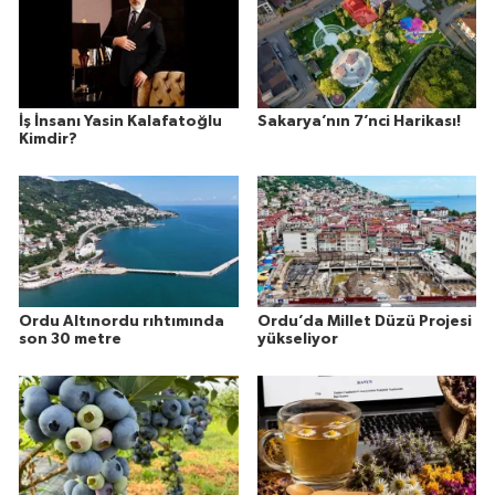
İş İnsanı Yasin Kalafatoğlu
Sakarya’nın 7’nci Harikası!
Kimdir?
Ordu Altınordu rıhtımında
Ordu’da Millet Düzü Projesi
son 30 metre
yükseliyor