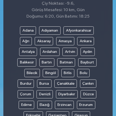
Çiy Noktası: -9.6,
Görüş Mesafesi: 10 km, Gün
Doğumu: 6:20, Gün Batımı: 18:25
Adana
Adıyaman
Afyonkarahisar
Ağrı
Aksaray
Amasya
Ankara
Antalya
Ardahan
Artvin
Aydın
Balıkesir
Bartın
Batman
Bayburt
Bilecik
Bingöl
Bitlis
Bolu
Burdur
Bursa
Çanakkale
Çankırı
Çorum
Denizli
Diyarbakır
Düzce
Edirne
Elazığ
Erzincan
Erzurum
Eskişehir
Gaziantep
Giresun