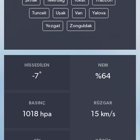
Şırnak
Tekirdağ
Tokat
Trabzon
Tunceli
Uşak
Van
Yalova
Yozgat
Zonguldak
HISSEDILEN
NEM
°
-7
%64
BASINÇ
RÜZGAR
1018
15
hpa
km/s