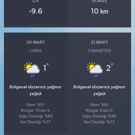
ÇIY
GÖRÜŞ
-9.6
10
km
20 MART
21 MART
CUMA
CUMARTESI
°
°
1
2
Bölgesel düzensiz yağmur
Bölgesel düzensiz yağmur
yağışlı
yağışlı
Nem: %91
Nem: %81
Rüzgar: 10 km/h
Rüzgar: 8 km/h
Yağış Olasılığı: %89
Yağış Olasılığı: %89
Kar Olasılığı: %37
Kar Olasılığı: %23