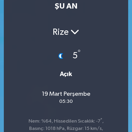
ŞU AN
Rize
°
5
Açık
19 Mart Perşembe
05:30
°
Nem: %64, Hissedilen Sıcaklık: -7
,
Basınç: 1018 hPa, Rüzgar: 15 km/s,