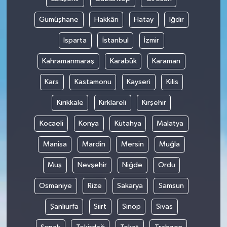
Gümüşhane
Hakkâri
Hatay
Iğdır
Isparta
İstanbul
İzmir
Kahramanmaraş
Karabük
Karaman
Kars
Kastamonu
Kayseri
Kilis
Kırıkkale
Kırklareli
Kırşehir
Kocaeli
Konya
Kütahya
Malatya
Manisa
Mardin
Mersin
Muğla
Muş
Nevşehir
Niğde
Ordu
Osmaniye
Rize
Sakarya
Samsun
Şanlıurfa
Siirt
Sinop
Sivas