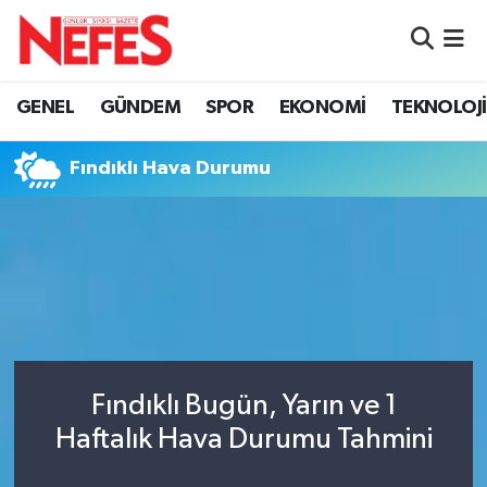
GÜNDEM
Nöbetçi Eczaneler
GENEL
GÜNDEM
SPOR
EKONOMİ
TEKNOLOJİ
Hava Durumu
Fındıklı Hava Durumu
Namaz Vakitleri
Trafik Durumu
Süper Lig Puan Durumu ve Fikstür
Tüm Manşetler
Fındıklı Bugün, Yarın ve 1
Son Dakika Haberleri
Haftalık Hava Durumu Tahmini
Haber Arşivi