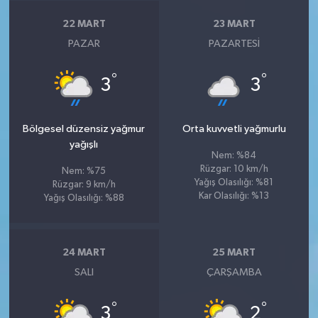
22 MART
23 MART
PAZAR
PAZARTESI
°
°
3
3
Bölgesel düzensiz yağmur
Orta kuvvetli yağmurlu
yağışlı
Nem: %84
Rüzgar: 10 km/h
Nem: %75
Yağış Olasılığı: %81
Rüzgar: 9 km/h
Kar Olasılığı: %13
Yağış Olasılığı: %88
24 MART
25 MART
SALI
ÇARŞAMBA
°
°
3
2