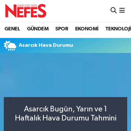
GÜNDEM
Nöbetçi Eczaneler
GENEL
GÜNDEM
SPOR
EKONOMİ
TEKNOLOJİ
Hava Durumu
Asarcık Hava Durumu
Namaz Vakitleri
Trafik Durumu
Süper Lig Puan Durumu ve Fikstür
Tüm Manşetler
Asarcık Bugün, Yarın ve 1
Son Dakika Haberleri
Haftalık Hava Durumu Tahmini
Haber Arşivi