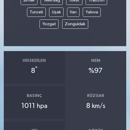
Şırnak
Tekirdağ
Tokat
Trabzon
Tunceli
Uşak
Van
Yalova
Yozgat
Zonguldak
HISSEDILEN
NEM
°
8
%97
BASINÇ
RÜZGAR
1011
8
hpa
km/s