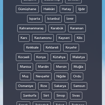
Gümüşhane
Hakkâri
Hatay
Iğdır
Isparta
İstanbul
İzmir
Kahramanmaraş
Karabük
Karaman
Kars
Kastamonu
Kayseri
Kilis
Kırıkkale
Kırklareli
Kırşehir
Kocaeli
Konya
Kütahya
Malatya
Manisa
Mardin
Mersin
Muğla
Muş
Nevşehir
Niğde
Ordu
Osmaniye
Rize
Sakarya
Samsun
Şanlıurfa
Siirt
Sinop
Sivas