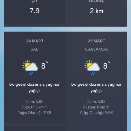
ÇIY
GÖRÜŞ
7.9
2
km
24 MART
25 MART
SALI
ÇARŞAMBA
°
°
8
8
Bölgesel düzensiz yağmur
Bölgesel düzensiz yağmur
yağışlı
yağışlı
Nem: %93
Nem: %93
Rüzgar: 9 km/h
Rüzgar: 8 km/h
Yağış Olasılığı: %89
Yağış Olasılığı: %88