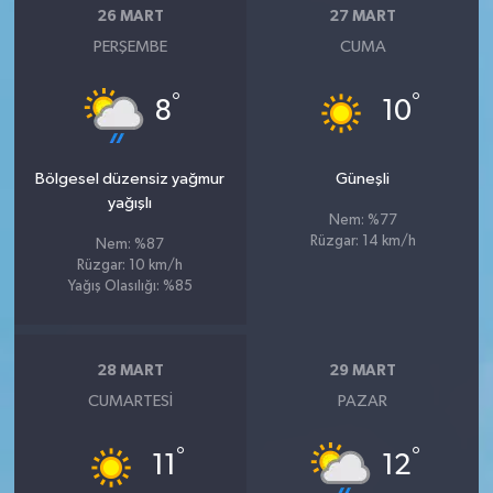
26 MART
27 MART
PERŞEMBE
CUMA
°
°
8
10
Bölgesel düzensiz yağmur
Güneşli
yağışlı
Nem: %77
Rüzgar: 14 km/h
Nem: %87
Rüzgar: 10 km/h
Yağış Olasılığı: %85
28 MART
29 MART
CUMARTESI
PAZAR
°
°
11
12