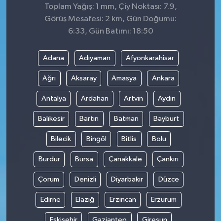
Toplam Yağış: 1 mm, Çiy Noktası: 7.9,
Görüş Mesafesi: 2 km, Gün Doğumu:
6:33, Gün Batımı: 18:50
Adana
Adıyaman
Afyonkarahisar
Ağrı
Aksaray
Amasya
Ankara
Antalya
Ardahan
Artvin
Aydın
Balıkesir
Bartın
Batman
Bayburt
Bilecik
Bingöl
Bitlis
Bolu
Burdur
Bursa
Çanakkale
Çankırı
Çorum
Denizli
Diyarbakır
Düzce
Edirne
Elazığ
Erzincan
Erzurum
Eskişehir
Gaziantep
Giresun