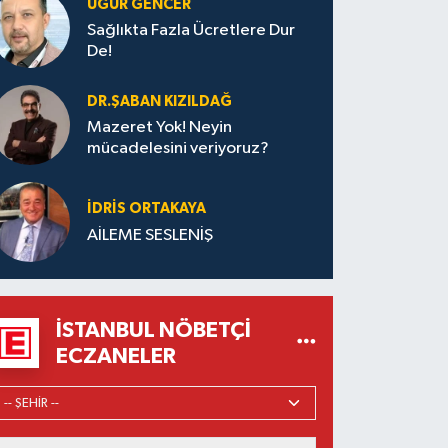
UĞUR GENCER
Sağlıkta Fazla Ücretlere Dur
De!
DR.ŞABAN KIZILDAĞ
Mazeret Yok! Neyin
mücadelesini veriyoruz?
İDRIS ORTAKAYA
AİLEME SESLENİŞ
İSTANBUL NÖBETÇI
ECZANELER