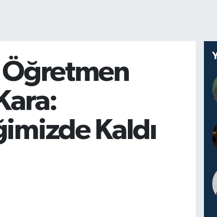
t Öğretmen
Kara:
ğimizde Kaldı