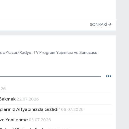
ö
SONRAKI
eci-Yazar/Radyo, TV Program Yapımcısı ve Sunucusu
026
e Bakmak
22.07.2026
larınız Altyapınızda Gizlidir
06.07.2026
 ve Yenilenme
03.07.2026