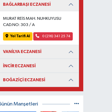
BAĞLARBAŞI ECZANESİ
MURAT REİS MAH. NUHKUYUSU
CAD.NO: 303 / A
Yol Tarifi Al
0 (216) 341 25 74
VANİLYA ECZANESİ
İNCİR ECZANESİ
BOĞAZİÇİ ECZANESİ
Günün Manşetleri