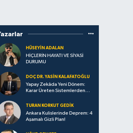
Yazarlar
HÜSEYIN ADALAN
HİÇLERİN HAYATI VE SİYASİ
DURUMU
DOÇ DR. YASIN KALAFATOĞLU
Yapay Zekâda Yeni Dönem:
Karar Üreten Sistemlerden
Karar Yönetişimine
TURAN KORKUT GEDIK
Ankara Kulislerinde Deprem: 4
Aşamalı Gizli Plan!