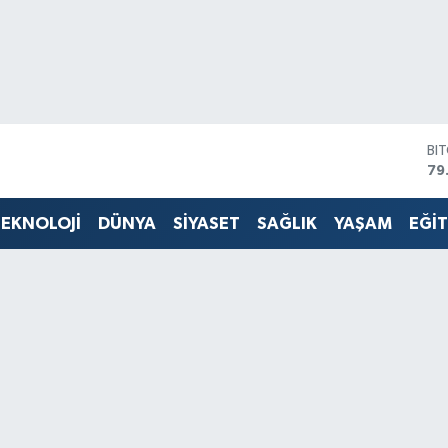
BI
79
DO
45
EKNOLOJİ
DÜNYA
SİYASET
SAĞLIK
YAŞAM
EĞİ
EU
53
ST
61
G.
68
Bİ
14