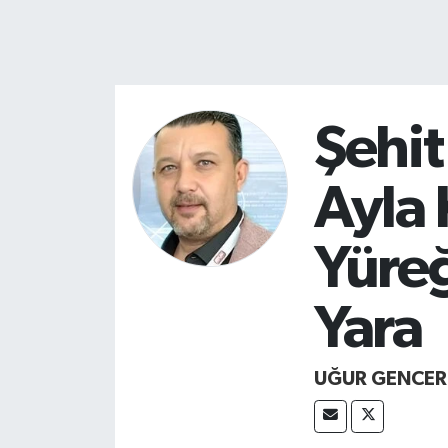
Şehi
Ayla 
Yüre
Yara
UĞUR GENCER