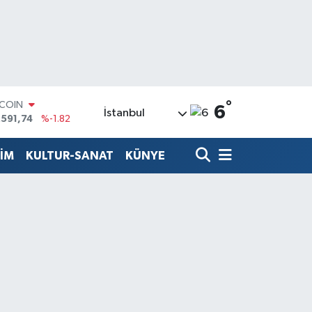
°
TCOIN
6
İstanbul
.591,74
%-1.82
LAR
,43620
%0.02
TİM
KULTUR-SANAT
KÜNYE
RO
,38690
%0.19
ERLİN
,60380
%0.18
ALTIN
62,09000
%0.19
ST100
.598,00
%0