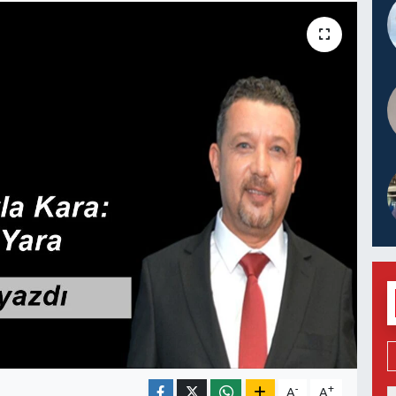
-
+
A
A