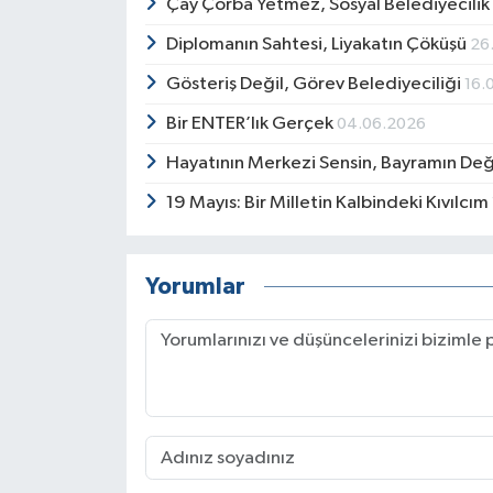
Çay Çorba Yetmez, Sosyal Belediyecilik 
Diplomanın Sahtesi, Liyakatın Çöküşü
26
Gösteriş Değil, Görev Belediyeciliği
16.
Bir ENTER’lık Gerçek
04.06.2026
Hayatının Merkezi Sensin, Bayramın Değer
19 Mayıs: Bir Milletin Kalbindeki Kıvılcım
Yorumlar