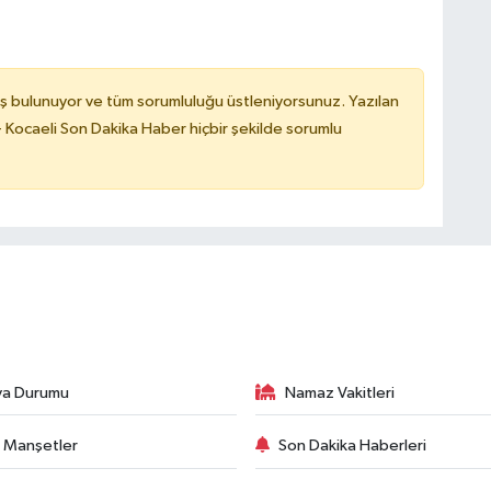
ş bulunuyor ve tüm sorumluluğu üstleniyorsunuz. Yazılan
 Kocaeli Son Dakika Haber hiçbir şekilde sorumlu
va Durumu
Namaz Vakitleri
 Manşetler
Son Dakika Haberleri