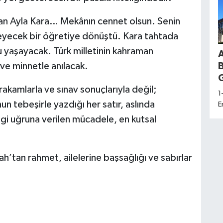
lan Ayla Kara… Mekânın cennet olsun. Senin
tmeyecek bir öğretiye dönüştü. Kara tahtada
u yaşayacak. Türk milletinin kahraman
ve minnetle anılacak.
G
akamlarla ve sınav sonuçlarıyla değil;
1
nun tebeşirle yazdığı her satır, aslında
E
d
ilgi uğruna verilen mücadele, en kutsal
a
K
H
h’tan rahmet, ailelerine başsağlığı ve sabırlar
S
U
D
s
i
b