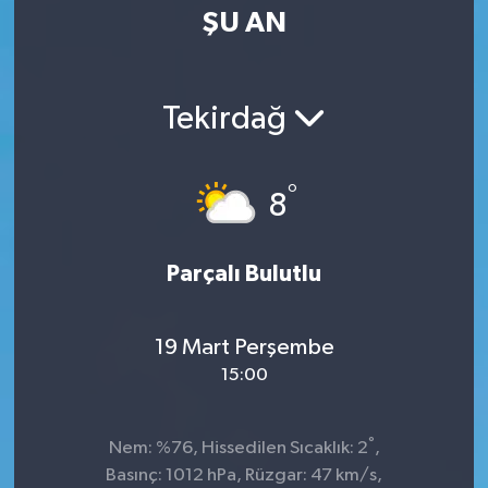
ŞU AN
Tekirdağ
°
8
Parçalı Bulutlu
19 Mart Perşembe
15:00
°
Nem: %76, Hissedilen Sıcaklık: 2
,
Basınç: 1012 hPa, Rüzgar: 47 km/s,