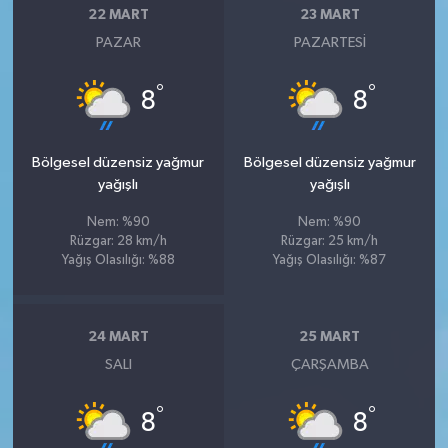
22 MART
23 MART
PAZAR
PAZARTESI
°
°
8
8
Bölgesel düzensiz yağmur
Bölgesel düzensiz yağmur
yağışlı
yağışlı
Nem: %90
Nem: %90
Rüzgar: 28 km/h
Rüzgar: 25 km/h
Yağış Olasılığı: %88
Yağış Olasılığı: %87
24 MART
25 MART
SALI
ÇARŞAMBA
°
°
8
8