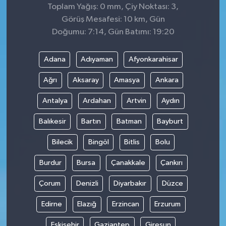
Toplam Yağış: 0 mm, Çiy Noktası: 3,
Görüş Mesafesi: 10 km, Gün
Doğumu: 7:14, Gün Batımı: 19:20
Adana
Adıyaman
Afyonkarahisar
Ağrı
Aksaray
Amasya
Ankara
Antalya
Ardahan
Artvin
Aydın
Balıkesir
Bartın
Batman
Bayburt
Bilecik
Bingöl
Bitlis
Bolu
Burdur
Bursa
Çanakkale
Çankırı
Çorum
Denizli
Diyarbakır
Düzce
Edirne
Elazığ
Erzincan
Erzurum
Eskişehir
Gaziantep
Giresun