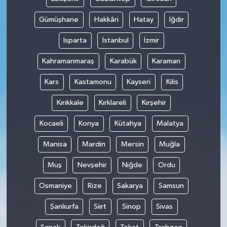
Gümüşhane
Hakkâri
Hatay
Iğdır
Isparta
İstanbul
İzmir
Kahramanmaraş
Karabük
Karaman
Kars
Kastamonu
Kayseri
Kilis
Kırıkkale
Kırklareli
Kırşehir
Kocaeli
Konya
Kütahya
Malatya
Manisa
Mardin
Mersin
Muğla
Muş
Nevşehir
Niğde
Ordu
Osmaniye
Rize
Sakarya
Samsun
Şanlıurfa
Siirt
Sinop
Sivas