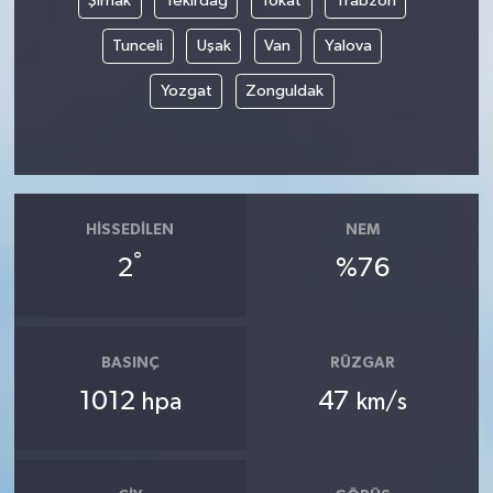
Şırnak
Tekirdağ
Tokat
Trabzon
Tunceli
Uşak
Van
Yalova
Yozgat
Zonguldak
HISSEDILEN
NEM
°
2
%76
BASINÇ
RÜZGAR
1012
47
hpa
km/s