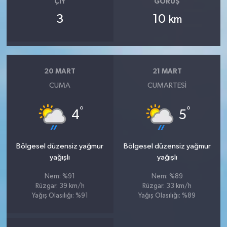
ÇIY
GÖRÜŞ
3
10
km
20 MART
21 MART
CUMA
CUMARTESI
°
°
4
5
Bölgesel düzensiz yağmur
Bölgesel düzensiz yağmur
yağışlı
yağışlı
Nem: %91
Nem: %89
Rüzgar: 39 km/h
Rüzgar: 33 km/h
Yağış Olasılığı: %91
Yağış Olasılığı: %89