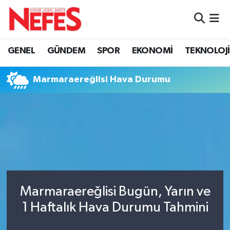
GÜNDEM
Nöbetçi Eczaneler
GENEL
GÜNDEM
SPOR
EKONOMİ
TEKNOLOJİ
Hava Durumu
Marmaraereğlisi Hava Durumu
Namaz Vakitleri
Trafik Durumu
Süper Lig Puan Durumu ve Fikstür
Tüm Manşetler
Marmaraereğlisi Bugün, Yarın ve
Son Dakika Haberleri
1 Haftalık Hava Durumu Tahmini
Haber Arşivi