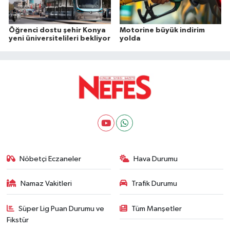
Öğrenci dostu şehir Konya
Motorine büyük indirim
yeni üniversitelileri bekliyor
yolda
Nöbetçi Eczaneler
Hava Durumu
Namaz Vakitleri
Trafik Durumu
Süper Lig Puan Durumu ve
Tüm Manşetler
Fikstür