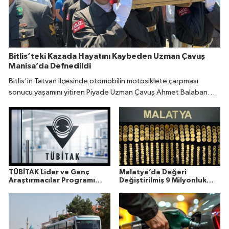
Bitlis’teki Kazada Hayatını Kaybeden Uzman Çavuş
Manisa’da Defnedildi
Bitlis’in Tatvan ilçesinde otomobilin motosiklete çarpması
sonucu yaşamını yitiren Piyade Uzman Çavuş Ahmet Balaban
(31), memleketi Manisa’da son yolculuğuna uğurlandı.
TÜBİTAK Lider ve Genç
Malatya’da Değeri
Araştırmacılar Programı
Değiştirilmiş 9 Milyonluk
Sonuçları Açıklandı
Altın Ele Geçirildi