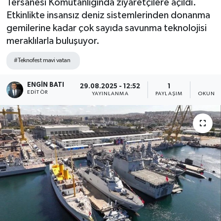
Tersanesi Komutanlığında ziyaretçilere açıldı.
Etkinlikte insansız deniz sistemlerinden donanma
gemilerine kadar çok sayıda savunma teknolojisi
meraklılarla buluşuyor.
#Teknofest mavi vatan
ENGIN BATI
29.08.2025 - 12:52
1
2
EDITÖR
YAYINLANMA
PAYLAŞIM
OKUNMA