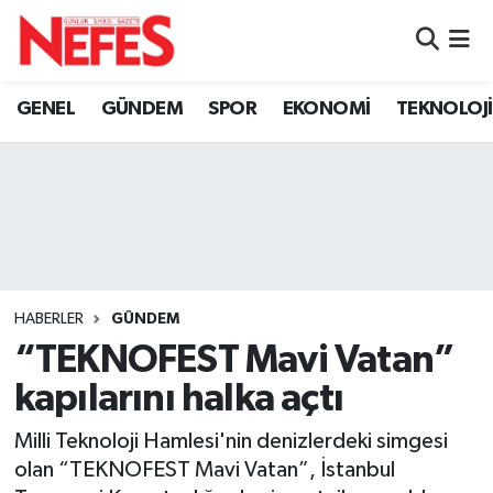
GÜNDEM
Nöbetçi Eczaneler
GENEL
GÜNDEM
SPOR
EKONOMİ
TEKNOLOJİ
Hava Durumu
Namaz Vakitleri
Trafik Durumu
Süper Lig Puan Durumu ve Fikstür
HABERLER
GÜNDEM
“TEKNOFEST Mavi Vatan”
Tüm Manşetler
kapılarını halka açtı
Son Dakika Haberleri
Milli Teknoloji Hamlesi'nin denizlerdeki simgesi
olan “TEKNOFEST Mavi Vatan”, İstanbul
Haber Arşivi