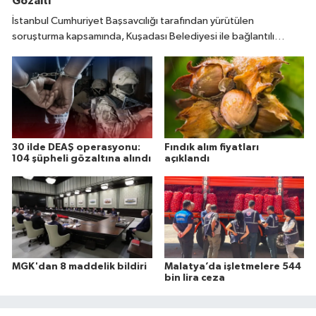
Gözaltı
İstanbul Cumhuriyet Başsavcılığı tarafından yürütülen
soruşturma kapsamında, Kuşadası Belediyesi ile bağlantılı
olarak “rüşvet” ve “irtikap” suçlarına yönelik operasyon
düzenlendi.
30 ilde DEAŞ operasyonu:
Fındık alım fiyatları
104 şüpheli gözaltına alındı
açıklandı
MGK'dan 8 maddelik bildiri
Malatya’da işletmelere 544
bin lira ceza