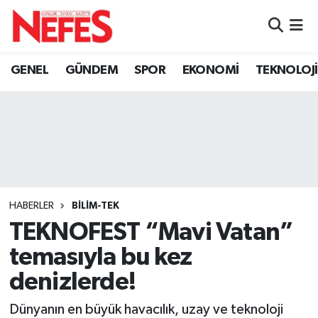
GÜNDEM
Nöbetçi Eczaneler
GENEL
GÜNDEM
SPOR
EKONOMİ
TEKNOLOJİ
Hava Durumu
Namaz Vakitleri
Trafik Durumu
Süper Lig Puan Durumu ve Fikstür
HABERLER
BİLİM-TEK
TEKNOFEST “Mavi Vatan”
Tüm Manşetler
temasıyla bu kez
Son Dakika Haberleri
denizlerde!
Haber Arşivi
Dünyanın en büyük havacılık, uzay ve teknoloji