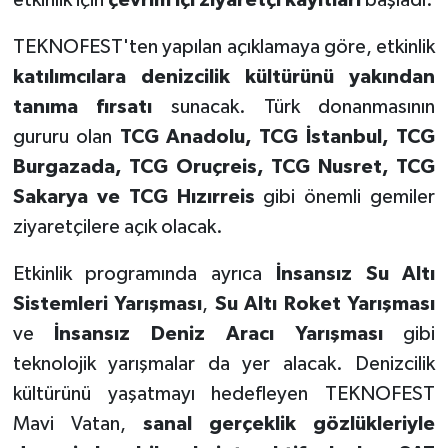
etkinlik için
çevrim içi ziyaretçi kayıtları
başladı.
TEKNOFEST'ten yapılan açıklamaya göre, etkinlik
katılımcılara denizcilik kültürünü yakından
tanıma fırsatı
sunacak. Türk donanmasının
gururu olan
TCG Anadolu, TCG İstanbul, TCG
Burgazada, TCG Oruçreis, TCG Nusret, TCG
Sakarya ve TCG Hızırreis
gibi önemli gemiler
ziyaretçilere açık olacak.
Etkinlik programında ayrıca
İnsansız Su Altı
Sistemleri Yarışması
,
Su Altı Roket Yarışması
ve
İnsansız Deniz Aracı Yarışması
gibi
teknolojik yarışmalar da yer alacak. Denizcilik
kültürünü yaşatmayı hedefleyen TEKNOFEST
Mavi Vatan,
sanal gerçeklik gözlükleriyle