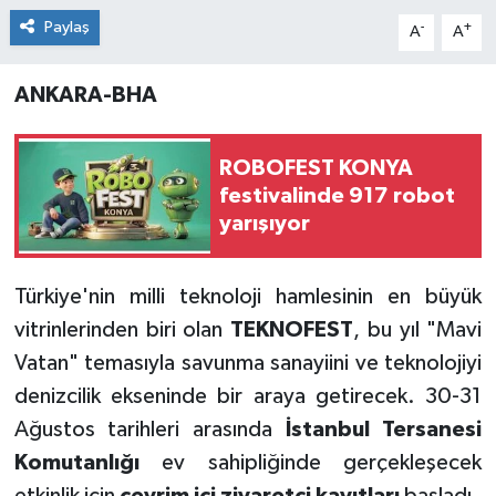
Paylaş
-
+
A
A
ANKARA-BHA
ROBOFEST KONYA
festivalinde 917 robot
yarışıyor
Türkiye'nin milli teknoloji hamlesinin en büyük
vitrinlerinden biri olan
TEKNOFEST
, bu yıl "Mavi
Vatan" temasıyla savunma sanayiini ve teknolojiyi
denizcilik ekseninde bir araya getirecek. 30-31
Ağustos tarihleri arasında
İstanbul Tersanesi
Komutanlığı
ev sahipliğinde gerçekleşecek