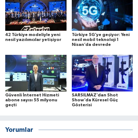
42 Türkiye modeliyle yeni
Türkiye 5G’ye geçiyor: Yeni
nesil yazılımcılar yetişiyor
nesil mobil teknoloji 1
Nisan’da devrede
Güvenli İnternet Hizmeti
SARSILMAZ’dan Shot
abone sayısı 55 milyonu
Show’da Küresel Güç
geçti
Gösterisi
Yorumlar