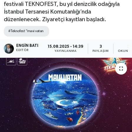
festivali TEKNOFEST, bu yıl denizcilik odağıyla
İstanbul Tersanesi Komutanlığı’nda
düzenlenecek. Ziyaretçi kayıtları başladı.
#Teknofest “mavi vatan
ENGIN BATI
15.08.2025 - 14:39
3
2
EDITÖR
YAYINLANMA
PAYLAŞIM
OKUNMA