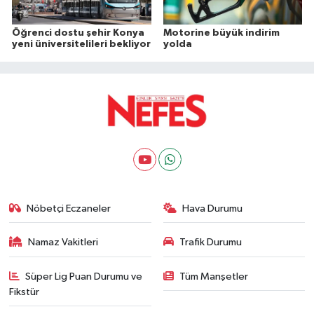
Öğrenci dostu şehir Konya
Motorine büyük indirim
yeni üniversitelileri bekliyor
yolda
Nöbetçi Eczaneler
Hava Durumu
Namaz Vakitleri
Trafik Durumu
Süper Lig Puan Durumu ve
Tüm Manşetler
Fikstür