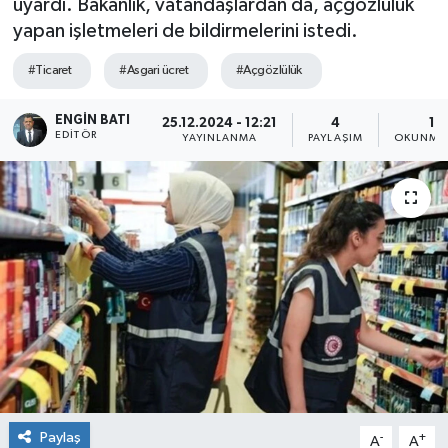
uyardı. Bakanlık, vatandaşlardan da, açgözlülük
yapan işletmeleri de bildirmelerini istedi.
#Ticaret
#Asgari ücret
#Açgözlülük
ENGIN BATI
25.12.2024 - 12:21
4
1 
EDITÖR
YAYINLANMA
PAYLAŞIM
OKUNMA 
Paylaş
-
+
A
A