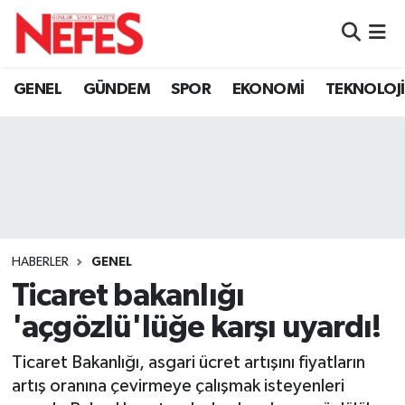
GÜNDEM
Nöbetçi Eczaneler
GENEL
GÜNDEM
SPOR
EKONOMİ
TEKNOLOJİ
Hava Durumu
Namaz Vakitleri
Trafik Durumu
Süper Lig Puan Durumu ve Fikstür
HABERLER
GENEL
Ticaret bakanlığı
Tüm Manşetler
'açgözlü'lüğe karşı uyardı!
Son Dakika Haberleri
Ticaret Bakanlığı, asgari ücret artışını fiyatların
artış oranına çevirmeye çalışmak isteyenleri
Haber Arşivi