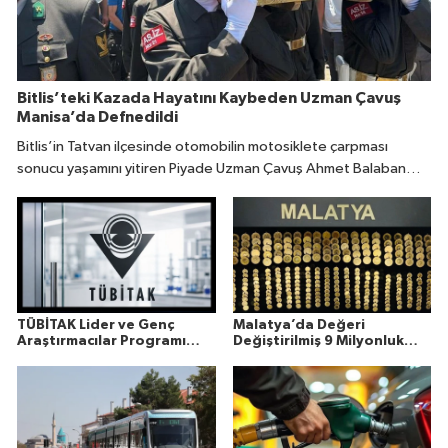
Bitlis’teki Kazada Hayatını Kaybeden Uzman Çavuş
Manisa’da Defnedildi
Bitlis’in Tatvan ilçesinde otomobilin motosiklete çarpması
sonucu yaşamını yitiren Piyade Uzman Çavuş Ahmet Balaban
(31), memleketi Manisa’da son yolculuğuna uğurlandı.
TÜBİTAK Lider ve Genç
Malatya’da Değeri
Araştırmacılar Programı
Değiştirilmiş 9 Milyonluk
Sonuçları Açıklandı
Altın Ele Geçirildi