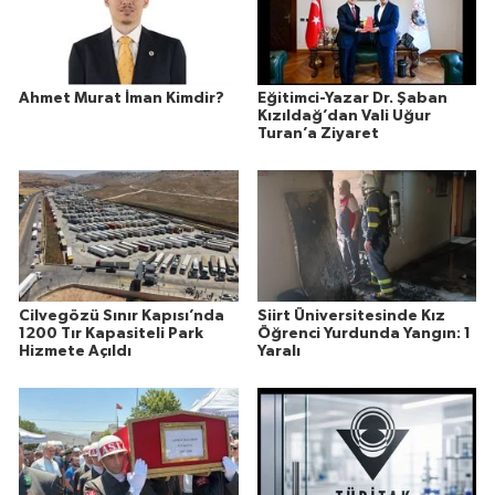
Ahmet Murat İman Kimdir?
Eğitimci-Yazar Dr. Şaban
Kızıldağ’dan Vali Uğur
Turan’a Ziyaret
Cilvegözü Sınır Kapısı’nda
Siirt Üniversitesinde Kız
1200 Tır Kapasiteli Park
Öğrenci Yurdunda Yangın: 1
Hizmete Açıldı
Yaralı