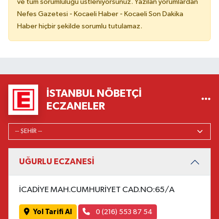
ve tüm sorumluluğu üstleniyorsunuz. Yazılan yorumlardan
Nefes Gazetesi - Kocaeli Haber - Kocaeli Son Dakika
Haber hiçbir şekilde sorumlu tutulamaz.
İSTANBUL NÖBETÇI
ECZANELER
UĞURLU ECZANESİ
İCADİYE MAH.CUMHURİYET CAD.NO:65/A
Yol Tarifi Al
0 (216) 553 87 54