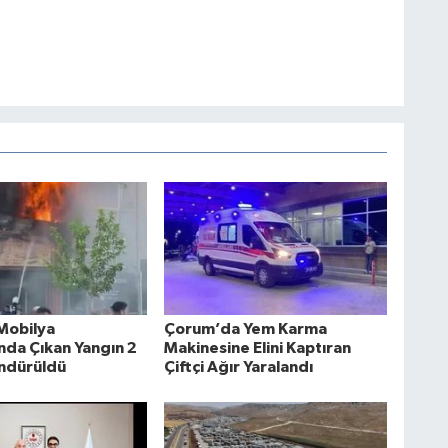
i
b
ö
Mobilya
Çorum’da Yem Karma
da Çıkan Yangın 2
Makinesine Elini Kaptıran
ndürüldü
Çiftçi Ağır Yaralandı