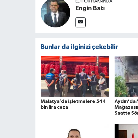
EDITÖR HAKKINDA
Engin Batı
Bunlar da ilginizi çekebilir
Malatya’da işletmelere 544
Aydın’da 
bin lira ceza
Mağazasın
Saatte Sö