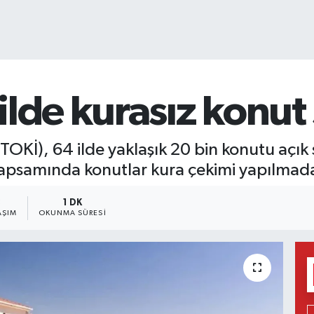
lde kurasız konut s
(TOKİ), 64 ilde yaklaşık 20 bin konutu açık
psamında konutlar kura çekimi yapılmada
3
1 DK
AŞIM
OKUNMA SÜRESI