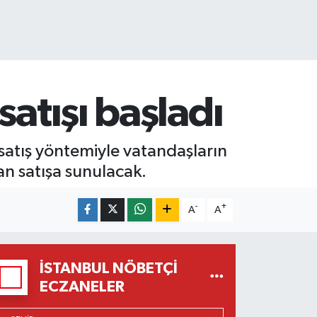
atışı başladı
 satış yöntemiyle vatandaşların
n satışa sunulacak.
-
+
A
A
İSTANBUL NÖBETÇI
ECZANELER