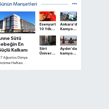
Günün Manşetleri
Esenyurt’ta
Ankara’da
10 Yıllık
Kamyonet
Sahipli
Kamyona
Anne Sütü
Köpek
Çarptı: 1
Barınakta
Ölü, 2
Bebeğin En
Öldü:
Yaralı
Siirt
Aydın'da
üçlü Kalkanı
Aileden
Üniversitesinde
kamyonetin
Otopsi
-7 Ağustos Dünya
Kız
devrildiği
ve
Öğrenci
kazada
mzirme Haftası
Soruşturma
Yurdunda
2 kişi
olayısıyla
Talebi
Yangın: 1
öldü
çıklamalarda bulunan
Yaralı
ocaeli Devlet
astanesi Çocuk
ağlığı ve Hastalıkları
zmanı Fatıma Reyhan
emir, doğumdan
onraki ilk bir saat