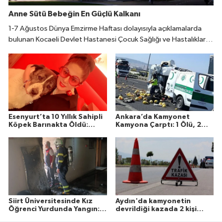
Anne Sütü Bebeğin En Güçlü Kalkanı
1-7 Ağustos Dünya Emzirme Haftası dolayısıyla açıklamalarda
bulunan Kocaeli Devlet Hastanesi Çocuk Sağlığı ve Hastalıkları
Uzmanı Fatıma Reyhan Demir, doğumdan sonraki ilk bir saat
içinde emzirmeye başlanmasının büyük önem taşıdığını belirtti.
Esenyurt’ta 10 Yıllık Sahipli
Ankara’da Kamyonet
Köpek Barınakta Öldü:
Kamyona Çarptı: 1 Ölü, 2
Aileden Otopsi ve
Yaralı
Soruşturma Talebi
Siirt Üniversitesinde Kız
Aydın'da kamyonetin
Öğrenci Yurdunda Yangın: 1
devrildiği kazada 2 kişi
Yaralı
öldü