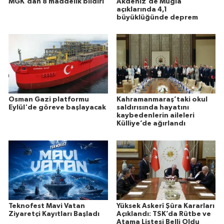
MGK'dan 8 maddelik bildiri
Akdeniz'de Muğla
açıklarında 4,1
büyüklüğünde deprem
Osman Gazi platformu
Kahramanmaraş’taki okul
Eylül'de göreve başlayacak
saldırısında hayatını
kaybedenlerin aileleri
Külliye’de ağırlandı
Teknofest Mavi Vatan
Yüksek Askerî Şûra Kararları
Ziyaretçi Kayıtları Başladı
Açıklandı: TSK’da Rütbe ve
Atama Listesi Belli Oldu