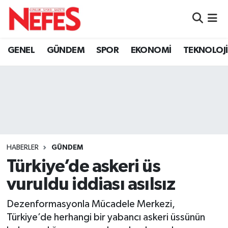
GÜNDEM
Nöbetçi Eczaneler
GENEL
GÜNDEM
SPOR
EKONOMİ
TEKNOLOJİ
Hava Durumu
Namaz Vakitleri
Trafik Durumu
Süper Lig Puan Durumu ve Fikstür
HABERLER
GÜNDEM
Türkiye’de askeri üs
Tüm Manşetler
vuruldu iddiası asılsız
Son Dakika Haberleri
Dezenformasyonla Mücadele Merkezi,
Türkiye’de herhangi bir yabancı askeri üssünün
Haber Arşivi