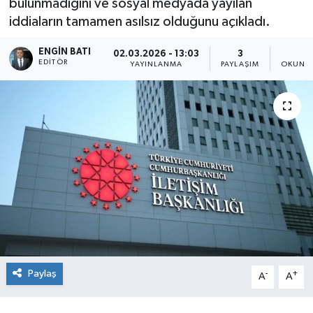
bulunmadığını ve sosyal medyada yayılan
iddiaların tamamen asılsız olduğunu açıkladı.
ENGIN BATI
02.03.2026 - 13:03
3
1
EDITÖR
YAYINLANMA
PAYLAŞIM
OKUNMA
Paylaş
-
+
A
A