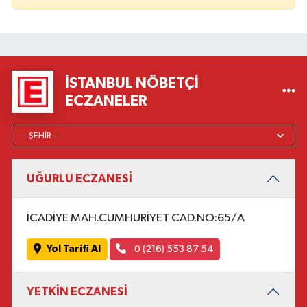
İSTANBUL NÖBETÇI
ECZANELER
UĞURLU ECZANESİ
İCADİYE MAH.CUMHURİYET CAD.NO:65/A
Yol Tarifi Al
0 (216) 553 87 54
YETKİN ECZANESİ