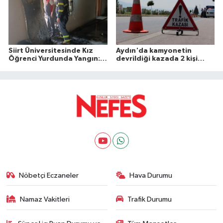
Siirt Üniversitesinde Kız
Aydın'da kamyonetin
Öğrenci Yurdunda Yangın: 1
devrildiği kazada 2 kişi
Yaralı
öldü
Nöbetçi Eczaneler
Hava Durumu
Namaz Vakitleri
Trafik Durumu