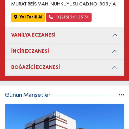
MURAT REİS MAH. NUHKUYUSU CAD.NO: 303 / A
Yol Tarifi Al
0 (216) 341 25 74
VANİLYA ECZANESİ
İNCİR ECZANESİ
BOĞAZİÇİ ECZANESİ
Günün Manşetleri