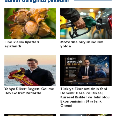
Bunlar da ilginizi çekebilir
Fındık alım fiyatları
Motorine büyük indirim
açıklandı
yolda
Yahya Ülker: Beğeni Gelirse
Türkiye Ekonomisinin Yeni
Dev Gofret Raflarda
Dönemi: Para Politikası,
Küresel Riskler ve Teknoloji
Ekonomisinin Stratejik
Önemi