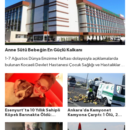
Anne Sütü Bebeğin En Güçlü Kalkanı
1-7 Ağustos Dünya Emzirme Haftası dolayısıyla açıklamalarda
bulunan Kocaeli Devlet Hastanesi Çocuk Sağlığı ve Hastalıkları
Uzmanı Fatıma Reyhan Demir, doğumdan sonraki ilk bir saat
içinde emzirmeye başlanmasının büyük önem taşıdığını belirtti.
Esenyurt’ta 10 Yıllık Sahipli
Ankara’da Kamyonet
Köpek Barınakta Öldü:
Kamyona Çarptı: 1 Ölü, 2
Aileden Otopsi ve
Yaralı
Soruşturma Talebi