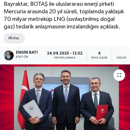
Bayraktar, BOTAŞ ile uluslararası enerji şirketi
Mercuria arasında 20 yıl süreli, toplamda yaklaşık
70 milyar metreküp LNG (sıvılaştırılmış doğal
gaz) tedarik anlaşmasının imzalandığını açıkladı.
#Botaş
ENGIN BATI
24.09.2025 - 12:52
4
1
EDITÖR
YAYINLANMA
PAYLAŞIM
OKUNMA