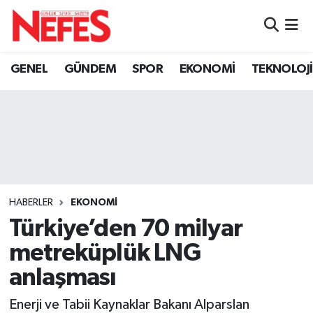
GÜNDEM
Nöbetçi Eczaneler
GENEL
GÜNDEM
SPOR
EKONOMİ
TEKNOLOJİ
Hava Durumu
Namaz Vakitleri
Trafik Durumu
Süper Lig Puan Durumu ve Fikstür
HABERLER
EKONOMİ
Türkiye’den 70 milyar
Tüm Manşetler
metreküplük LNG
Son Dakika Haberleri
anlaşması
Haber Arşivi
Enerji ve Tabii Kaynaklar Bakanı Alparslan