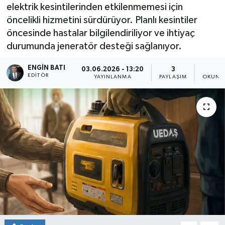
elektrik kesintilerinden etkilenmemesi için
öncelikli hizmetini sürdürüyor. Planlı kesintiler
öncesinde hastalar bilgilendiriliyor ve ihtiyaç
durumunda jeneratör desteği sağlanıyor.
ENGIN BATI
03.06.2026 - 13:20
3
1
EDITÖR
YAYINLANMA
PAYLAŞIM
OKUNMA