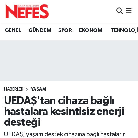
GÜNDEM
Nöbetçi Eczaneler
GENEL
GÜNDEM
SPOR
EKONOMİ
TEKNOLOJİ
Hava Durumu
Namaz Vakitleri
Trafik Durumu
Süper Lig Puan Durumu ve Fikstür
HABERLER
YAŞAM
UEDAŞ'tan cihaza bağlı
Tüm Manşetler
hastalara kesintisiz enerji
Son Dakika Haberleri
desteği
Haber Arşivi
UEDAŞ, yaşam destek cihazına bağlı hastaların