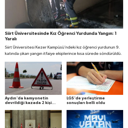
Siirt Üniversitesinde Kız Öğrenci Yurdunda Yangın: 1
Yaralı
Siirt Üniversitesi Kezer Kampüsü’ndeki kız öğrenci yurdunun 9.
katında çıkan yangın itfaiye ekiplerince kısa sürede söndürüldü.
Aydın'da kamyonetin
LGS'de yerleştirme
devrildiği kazada 2 kişi
sonuçları belli oldu
öldü