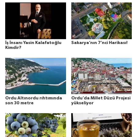
İş İnsanı Yasin Kalafatoğlu
Sakarya’nın 7’nci Harikası!
Kimdir?
Ordu Altınordu rıhtımında
Ordu’da Millet Düzü Projesi
son 30 metre
yükseliyor