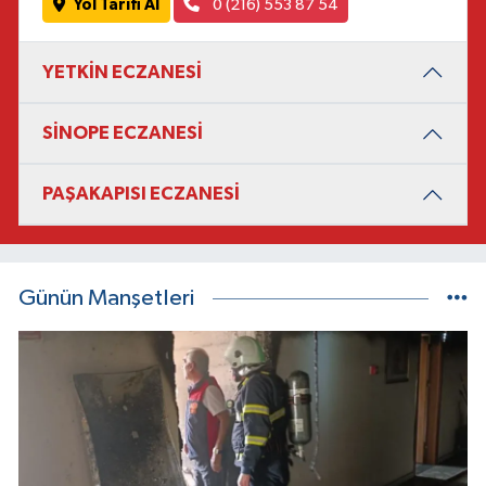
Yol Tarifi Al
0 (216) 553 87 54
YETKİN ECZANESİ
SİNOPE ECZANESİ
PAŞAKAPISI ECZANESİ
Günün Manşetleri