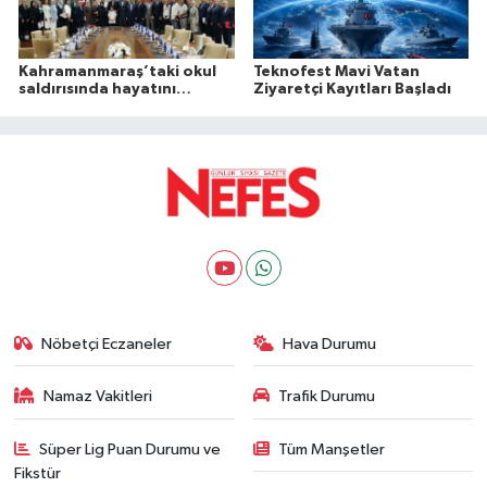
Kahramanmaraş’taki okul
Teknofest Mavi Vatan
saldırısında hayatını
Ziyaretçi Kayıtları Başladı
kaybedenlerin aileleri
Külliye’de ağırlandı
Nöbetçi Eczaneler
Hava Durumu
Namaz Vakitleri
Trafik Durumu
Süper Lig Puan Durumu ve
Tüm Manşetler
Fikstür