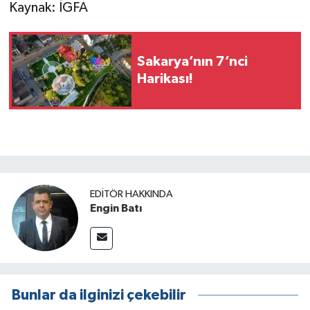
Kaynak: İGFA
Sakarya’nın 7’nci
Harikası!
EDITÖR HAKKINDA
Engin Batı
Bunlar da ilginizi çekebilir