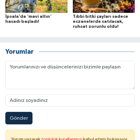
İpsala’da 'mavi altın'
Tıbbi bitki çayları sadece
hasadı başladı!
eczanelerde satılacak,
ruhsat zorunlu oldu!
Yorumlar
Gönder
Yorum yazarak
topluluk kurallarımızı
kabul etmiş bulunuyor