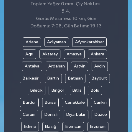
Toplam Yağış: 0 mm, Çiy Noktası:
5.4,
Görüş Mesafesi: 10 km, Gün
Doğumu: 7:08, Gün Batımı: 19:13
Adana
Adıyaman
Afyonkarahisar
Ağrı
Aksaray
Amasya
Ankara
Antalya
Ardahan
Artvin
Aydın
Balıkesir
Bartın
Batman
Bayburt
Bilecik
Bingöl
Bitlis
Bolu
Burdur
Bursa
Çanakkale
Çankırı
Çorum
Denizli
Diyarbakır
Düzce
Edirne
Elazığ
Erzincan
Erzurum