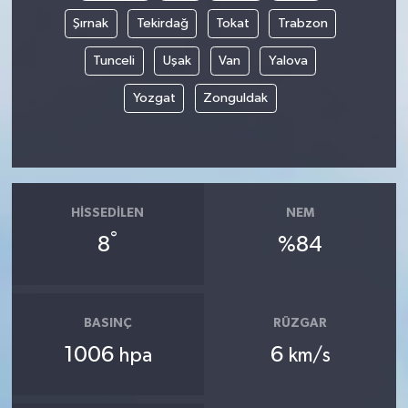
Şırnak
Tekirdağ
Tokat
Trabzon
Tunceli
Uşak
Van
Yalova
Yozgat
Zonguldak
HISSEDILEN
NEM
°
8
%84
BASINÇ
RÜZGAR
1006
6
hpa
km/s