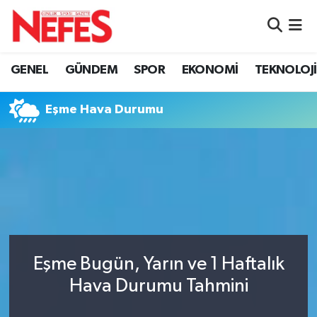
GÜNDEM
Nöbetçi Eczaneler
GENEL
GÜNDEM
SPOR
EKONOMİ
TEKNOLOJİ
Hava Durumu
Eşme Hava Durumu
Namaz Vakitleri
Trafik Durumu
Süper Lig Puan Durumu ve Fikstür
Tüm Manşetler
Eşme Bugün, Yarın ve 1 Haftalık
Son Dakika Haberleri
Hava Durumu Tahmini
Haber Arşivi