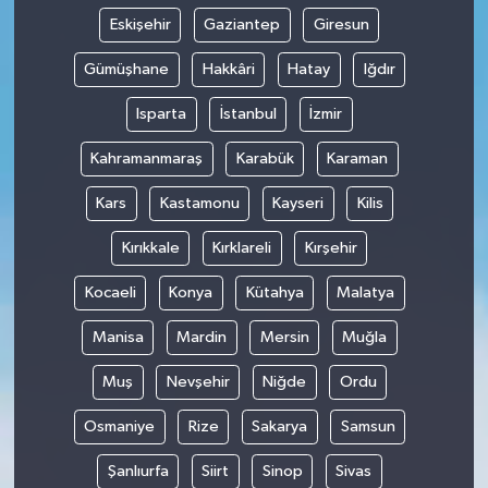
Eskişehir
Gaziantep
Giresun
Gümüşhane
Hakkâri
Hatay
Iğdır
Isparta
İstanbul
İzmir
Kahramanmaraş
Karabük
Karaman
Kars
Kastamonu
Kayseri
Kilis
Kırıkkale
Kırklareli
Kırşehir
Kocaeli
Konya
Kütahya
Malatya
Manisa
Mardin
Mersin
Muğla
Muş
Nevşehir
Niğde
Ordu
Osmaniye
Rize
Sakarya
Samsun
Şanlıurfa
Siirt
Sinop
Sivas