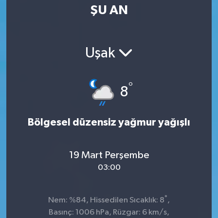
ŞU AN
Uşak
°
8
Bölgesel düzensiz yağmur yağışlı
19 Mart Perşembe
03:00
°
Nem: %84, Hissedilen Sıcaklık: 8
,
Basınç: 1006 hPa, Rüzgar: 6 km/s,