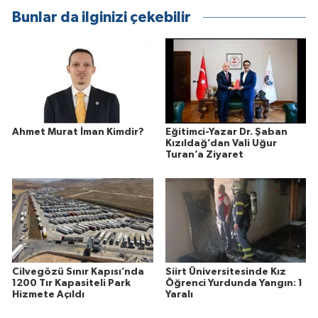
Bunlar da ilginizi çekebilir
Ahmet Murat İman Kimdir?
Eğitimci-Yazar Dr. Şaban
Kızıldağ’dan Vali Uğur
Turan’a Ziyaret
Cilvegözü Sınır Kapısı’nda
Siirt Üniversitesinde Kız
1200 Tır Kapasiteli Park
Öğrenci Yurdunda Yangın: 1
Hizmete Açıldı
Yaralı