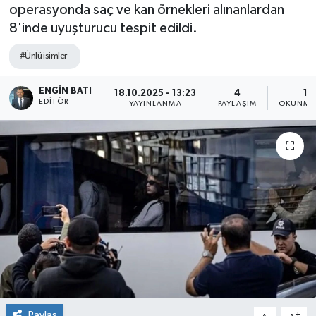
operasyonda saç ve kan örnekleri alınanlardan
8'inde uyuşturucu tespit edildi.
#Ünlü isimler
ENGIN BATI
18.10.2025 - 13:23
4
1 
EDITÖR
YAYINLANMA
PAYLAŞIM
OKUNMA 
Paylaş
-
+