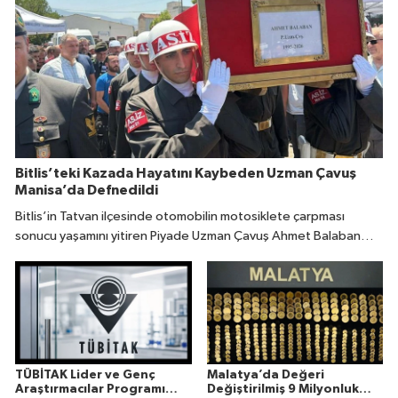
Bitlis’teki Kazada Hayatını Kaybeden Uzman Çavuş
Manisa’da Defnedildi
Bitlis’in Tatvan ilçesinde otomobilin motosiklete çarpması
sonucu yaşamını yitiren Piyade Uzman Çavuş Ahmet Balaban
(31), memleketi Manisa’da son yolculuğuna uğurlandı.
TÜBİTAK Lider ve Genç
Malatya’da Değeri
Araştırmacılar Programı
Değiştirilmiş 9 Milyonluk