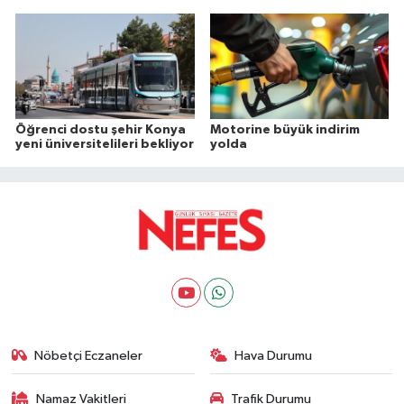
Sonuçları Açıklandı
Altın Ele Geçirildi
Öğrenci dostu şehir Konya
Motorine büyük indirim
yeni üniversitelileri bekliyor
yolda
Nöbetçi Eczaneler
Hava Durumu
Namaz Vakitleri
Trafik Durumu