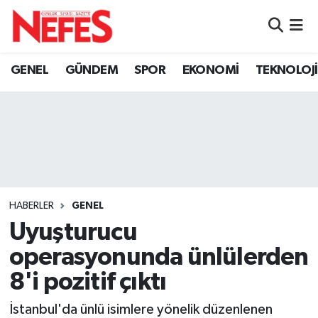
GÜNDEM
Nöbetçi Eczaneler
GENEL
GÜNDEM
SPOR
EKONOMİ
TEKNOLOJİ
Hava Durumu
Namaz Vakitleri
Trafik Durumu
Süper Lig Puan Durumu ve Fikstür
HABERLER
GENEL
Uyuşturucu
Tüm Manşetler
operasyonunda ünlülerden
Son Dakika Haberleri
8'i pozitif çıktı
Haber Arşivi
İstanbul'da ünlü isimlere yönelik düzenlenen