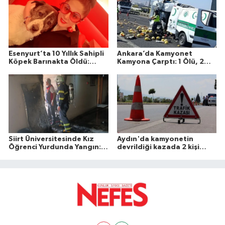
Esenyurt’ta 10 Yıllık Sahipli
Ankara’da Kamyonet
Köpek Barınakta Öldü:
Kamyona Çarptı: 1 Ölü, 2
Aileden Otopsi ve
Yaralı
Soruşturma Talebi
Siirt Üniversitesinde Kız
Aydın'da kamyonetin
Öğrenci Yurdunda Yangın: 1
devrildiği kazada 2 kişi
Yaralı
öldü