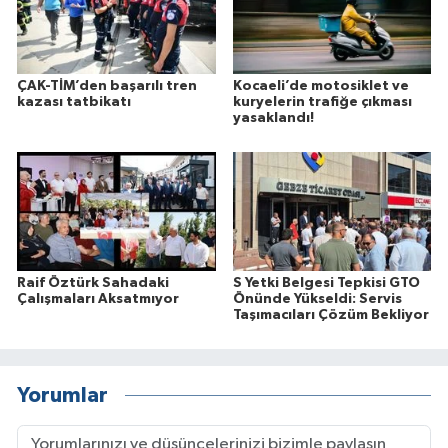
ÇAK-TİM’den başarılı tren
Kocaeli’de motosiklet ve
kazası tatbikatı
kuryelerin trafiğe çıkması
yasaklandı!
Raif Öztürk Sahadaki
S Yetki Belgesi Tepkisi GTO
Çalışmaları Aksatmıyor
Önünde Yükseldi: Servis
Taşımacıları Çözüm Bekliyor
Yorumlar