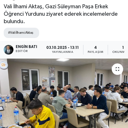
Vali İlhami Aktaş, Gazi Süleyman Paşa Erkek
Öğrenci Yurdunu ziyaret ederek incelemelerde
bulundu.
#Vali İlhami Aktaş
ENGIN BATI
03.10.2025 - 13:11
4
1 D
EDITÖR
YAYINLANMA
PAYLAŞIM
OKUNMA 