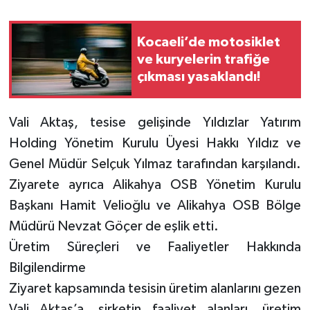
Kocaeli’de motosiklet
ve kuryelerin trafiğe
çıkması yasaklandı!
Vali Aktaş, tesise gelişinde Yıldızlar Yatırım
Holding Yönetim Kurulu Üyesi Hakkı Yıldız ve
Genel Müdür Selçuk Yılmaz tarafından karşılandı.
Ziyarete ayrıca Alikahya OSB Yönetim Kurulu
Başkanı Hamit Velioğlu ve Alikahya OSB Bölge
Müdürü Nevzat Göçer de eşlik etti.
Üretim Süreçleri ve Faaliyetler Hakkında
Bilgilendirme
Ziyaret kapsamında tesisin üretim alanlarını gezen
Vali Aktaş’a, şirketin faaliyet alanları, üretim