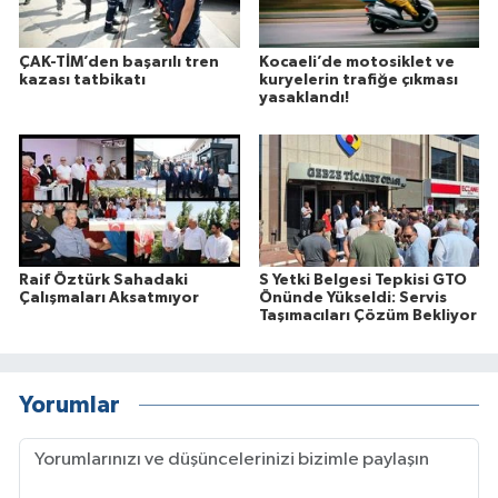
ÇAK-TİM’den başarılı tren
Kocaeli’de motosiklet ve
kazası tatbikatı
kuryelerin trafiğe çıkması
yasaklandı!
Raif Öztürk Sahadaki
S Yetki Belgesi Tepkisi GTO
Çalışmaları Aksatmıyor
Önünde Yükseldi: Servis
Taşımacıları Çözüm Bekliyor
Yorumlar