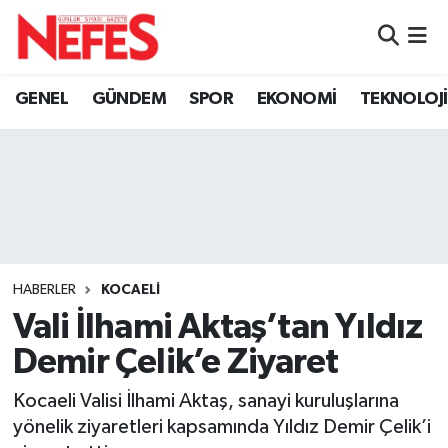
GÜNDEM
Nöbetçi Eczaneler
GENEL
GÜNDEM
SPOR
EKONOMİ
TEKNOLOJİ
Hava Durumu
Namaz Vakitleri
Trafik Durumu
Süper Lig Puan Durumu ve Fikstür
HABERLER
KOCAELİ
Vali İlhami Aktaş’tan Yıldız
Tüm Manşetler
Demir Çelik’e Ziyaret
Son Dakika Haberleri
Kocaeli Valisi İlhami Aktaş, sanayi kuruluşlarına
yönelik ziyaretleri kapsamında Yıldız Demir Çelik’i
Haber Arşivi