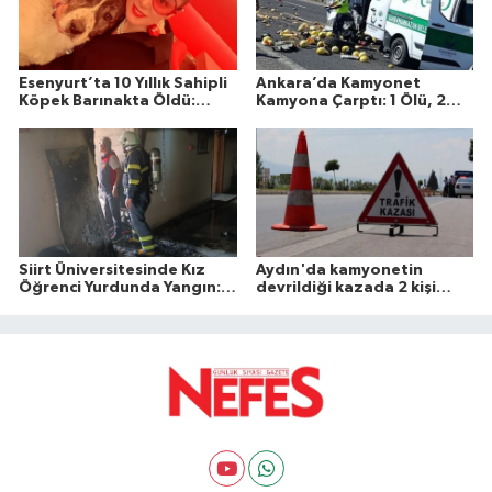
Esenyurt’ta 10 Yıllık Sahipli
Ankara’da Kamyonet
Köpek Barınakta Öldü:
Kamyona Çarptı: 1 Ölü, 2
Aileden Otopsi ve
Yaralı
Soruşturma Talebi
Siirt Üniversitesinde Kız
Aydın'da kamyonetin
Öğrenci Yurdunda Yangın: 1
devrildiği kazada 2 kişi
Yaralı
öldü