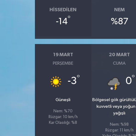
HISSEDILEN
NEM
°
-14
%87
19 MART
20 MART
PERŞEMBE
CUMA
°
°
-3
0
Güneşli
Bölgesel gök gürültül
kuvvetli veya yoğun
Nem: %70
yağışlı
Rüzgar: 10 km/h
Kar Olasılığı: %8
Nem: %98
Rüzgar: 11 km/h