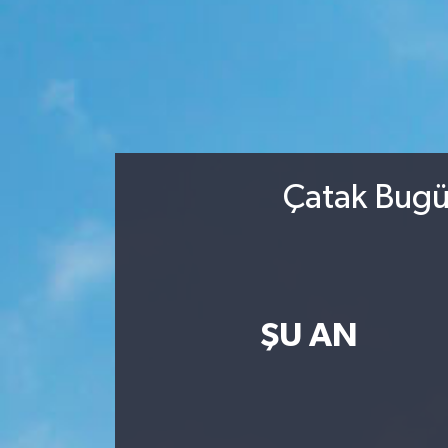
Çatak Bugün
ŞU AN