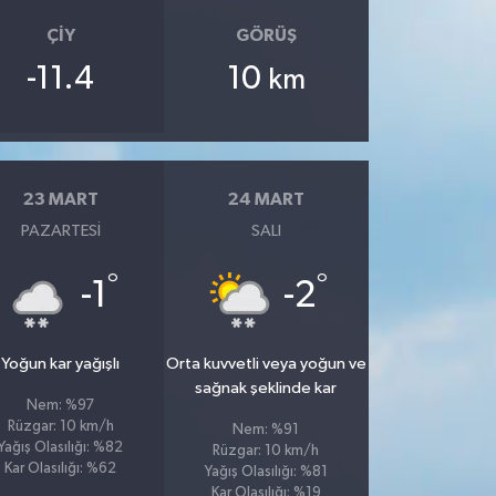
ÇIY
GÖRÜŞ
-11.4
10
km
23 MART
24 MART
PAZARTESI
SALI
°
°
-1
-2
Yoğun kar yağışlı
Orta kuvvetli veya yoğun ve
sağnak şeklinde kar
Nem: %97
Rüzgar: 10 km/h
Nem: %91
Yağış Olasılığı: %82
Rüzgar: 10 km/h
Kar Olasılığı: %62
Yağış Olasılığı: %81
Kar Olasılığı: %19