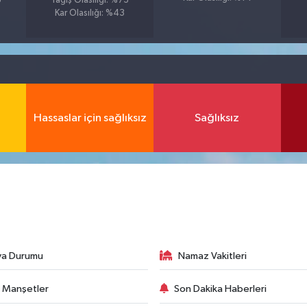
6
Yağış Olasılığı: %73
Kar Olasılığı: %43
Hassaslar için sağlıksız
Sağlıksız
va Durumu
Namaz Vakitleri
 Manşetler
Son Dakika Haberleri