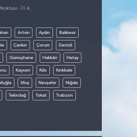
Noktası: -11.4,
ahan
Artvin
Aydın
Balıkesir
le
Çankırı
Çorum
Denizli
Gümüşhane
Hakkâri
Hatay
onu
Kayseri
Kilis
Kırıkkale
Muğla
Muş
Nevşehir
Niğde
Tekirdağ
Tokat
Trabzon