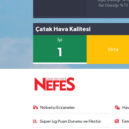
Yağış Olasılığı: %7
Kar Olasılığı: %73
Çatak Hava Kalitesi
İyi
1
Orta
Nöbetçi Eczaneler
Ha
Süper Lig Puan Durumu ve Fikstür
Tüm