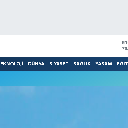
BI
79
DO
45
EKNOLOJİ
DÜNYA
SİYASET
SAĞLIK
YAŞAM
EĞİ
EU
53
ST
61
G.
68
Bİ
14