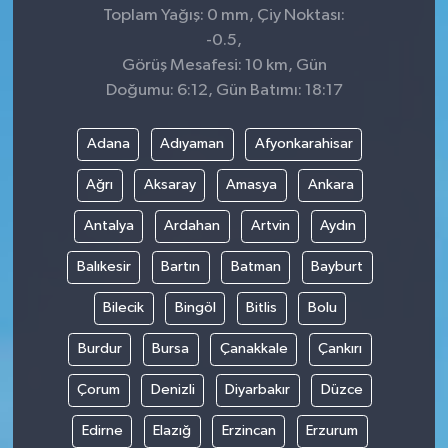
Toplam Yağış: 0 mm, Çiy Noktası:
-0.5,
Görüş Mesafesi: 10 km, Gün
Doğumu: 6:12, Gün Batımı: 18:17
Adana
Adıyaman
Afyonkarahisar
Ağrı
Aksaray
Amasya
Ankara
Antalya
Ardahan
Artvin
Aydın
Balıkesir
Bartın
Batman
Bayburt
Bilecik
Bingöl
Bitlis
Bolu
Burdur
Bursa
Çanakkale
Çankırı
Çorum
Denizli
Diyarbakır
Düzce
Edirne
Elazığ
Erzincan
Erzurum