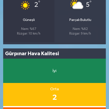
°
°
2
5
Güneşli
Parçalı Bulutlu
Nem: %67
Nem: %62
Rüzgar: 10 km/h
Rüzgar: 9 km/h
Gürpınar Hava Kalitesi
İyi
Orta
2