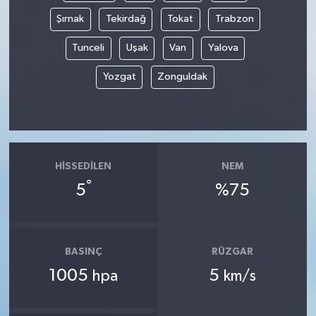
Şırnak
Tekirdağ
Tokat
Trabzon
Tunceli
Uşak
Van
Yalova
Yozgat
Zonguldak
HISSEDILEN
NEM
°
5
%75
BASINÇ
RÜZGAR
1005
5
hpa
km/s