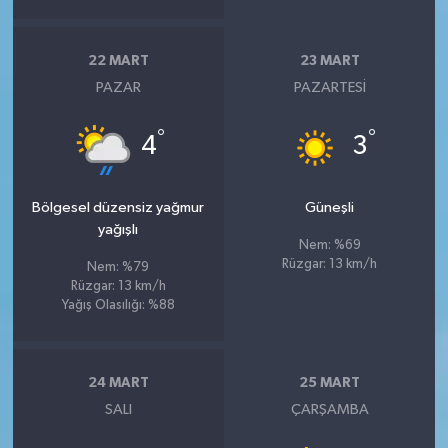
22 MART
23 MART
PAZAR
PAZARTESI
°
°
4
3
Bölgesel düzensiz yağmur
Güneşli
yağışlı
Nem: %69
Rüzgar: 13 km/h
Nem: %79
Rüzgar: 13 km/h
Yağış Olasılığı: %88
24 MART
25 MART
SALI
ÇARŞAMBA