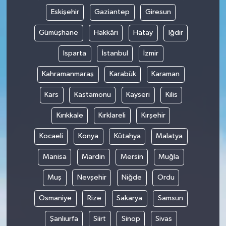
Eskişehir
Gaziantep
Giresun
Gümüşhane
Hakkâri
Hatay
Iğdır
Isparta
İstanbul
İzmir
Kahramanmaraş
Karabük
Karaman
Kars
Kastamonu
Kayseri
Kilis
Kırıkkale
Kırklareli
Kırşehir
Kocaeli
Konya
Kütahya
Malatya
Manisa
Mardin
Mersin
Muğla
Muş
Nevşehir
Niğde
Ordu
Osmaniye
Rize
Sakarya
Samsun
Şanlıurfa
Siirt
Sinop
Sivas