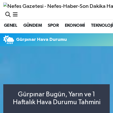
GÜNDEM
Nöbetçi Eczaneler
GENEL
GÜNDEM
SPOR
EKONOMİ
TEKNOLOJİ
Hava Durumu
Gürpınar Hava Durumu
Namaz Vakitleri
Trafik Durumu
Süper Lig Puan Durumu ve Fikstür
Tüm Manşetler
Gürpınar Bugün, Yarın ve 1
Son Dakika Haberleri
Haftalık Hava Durumu Tahmini
Haber Arşivi