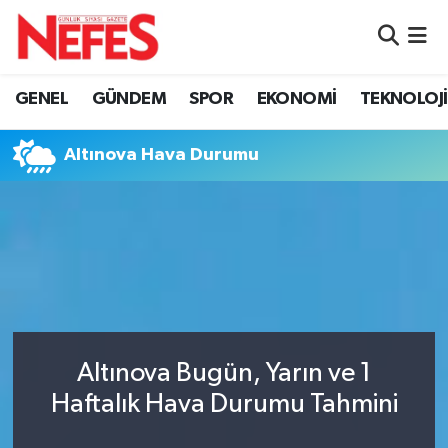
GÜNDEM
Nöbetçi Eczaneler
GENEL
GÜNDEM
SPOR
EKONOMİ
TEKNOLOJİ
Hava Durumu
Altınova Hava Durumu
Namaz Vakitleri
Trafik Durumu
Süper Lig Puan Durumu ve Fikstür
Tüm Manşetler
Altınova Bugün, Yarın ve 1
Son Dakika Haberleri
Haftalık Hava Durumu Tahmini
Haber Arşivi