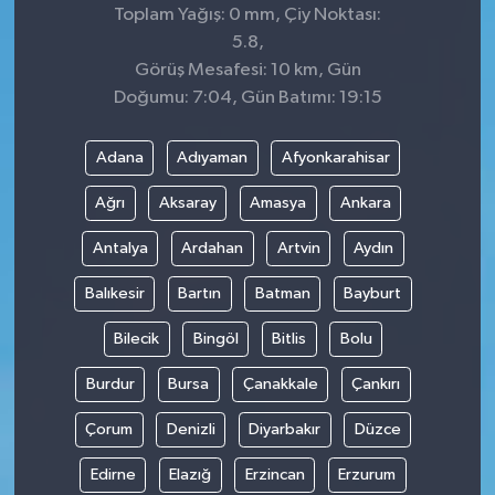
Toplam Yağış: 0 mm, Çiy Noktası:
5.8,
Görüş Mesafesi: 10 km, Gün
Doğumu: 7:04, Gün Batımı: 19:15
Adana
Adıyaman
Afyonkarahisar
Ağrı
Aksaray
Amasya
Ankara
Antalya
Ardahan
Artvin
Aydın
Balıkesir
Bartın
Batman
Bayburt
Bilecik
Bingöl
Bitlis
Bolu
Burdur
Bursa
Çanakkale
Çankırı
Çorum
Denizli
Diyarbakır
Düzce
Edirne
Elazığ
Erzincan
Erzurum