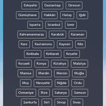
Eskişehir
Gaziantep
Giresun
Gümüşhane
Hakkâri
Hatay
Iğdır
Isparta
İstanbul
İzmir
Kahramanmaraş
Karabük
Karaman
Kars
Kastamonu
Kayseri
Kilis
Kırıkkale
Kırklareli
Kırşehir
Kocaeli
Konya
Kütahya
Malatya
Manisa
Mardin
Mersin
Muğla
Muş
Nevşehir
Niğde
Ordu
Osmaniye
Rize
Sakarya
Samsun
Şanlıurfa
Siirt
Sinop
Sivas