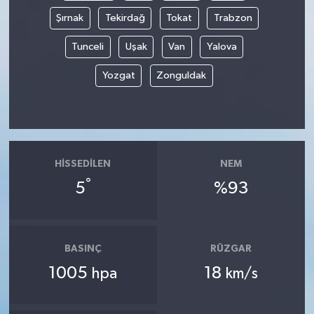
Şırnak
Tekirdağ
Tokat
Trabzon
Tunceli
Uşak
Van
Yalova
Yozgat
Zonguldak
HISSEDILEN
NEM
°
5
%93
BASINÇ
RÜZGAR
1005
18
hpa
km/s