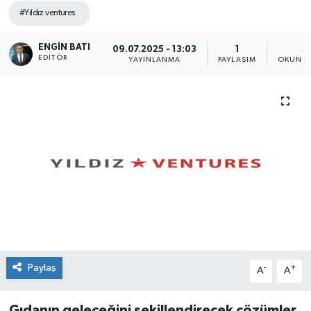
#Yıldız ventures
ENGIN BATI
09.07.2025 - 13:03
1
5
EDITÖR
YAYINLANMA
PAYLAŞIM
OKUNMA
Paylaş
-
+
A
A
Gıdanın geleceğini şekillendirecek çözümler