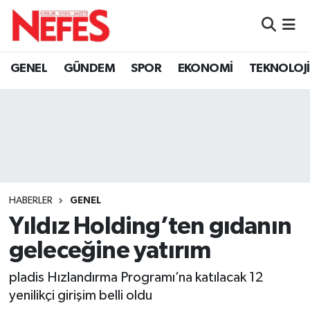
GÜNDEM
Nöbetçi Eczaneler
GENEL
GÜNDEM
SPOR
EKONOMİ
TEKNOLOJİ
Hava Durumu
Namaz Vakitleri
Trafik Durumu
Süper Lig Puan Durumu ve Fikstür
HABERLER
GENEL
Yıldız Holding’ten gıdanın
Tüm Manşetler
geleceğine yatırım
Son Dakika Haberleri
pladis Hızlandırma Programı’na katılacak 12
yenilikçi girişim belli oldu
Haber Arşivi