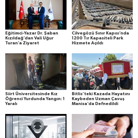
Eğitimci-Yazar Dr. Şaban
Cilvegözü Sınır Kapısı’nda
Kızıldağ’dan Vali Uğur
1200 Tır Kapasiteli Park
Turan’a Ziyaret
Hizmete Açıldı
Siirt Üniversitesinde Kız
Bitlis’teki Kazada Hayatını
Öğrenci Yurdunda Yangın: 1
Kaybeden Uzman Çavuş
Yaralı
Manisa’da Defnedildi