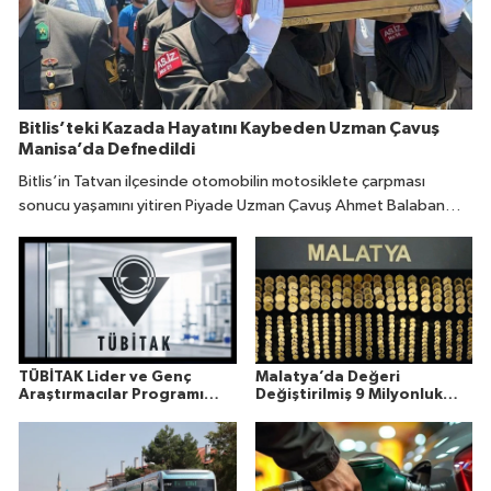
Bitlis’teki Kazada Hayatını Kaybeden Uzman Çavuş
Manisa’da Defnedildi
Bitlis’in Tatvan ilçesinde otomobilin motosiklete çarpması
sonucu yaşamını yitiren Piyade Uzman Çavuş Ahmet Balaban
(31), memleketi Manisa’da son yolculuğuna uğurlandı.
TÜBİTAK Lider ve Genç
Malatya’da Değeri
Araştırmacılar Programı
Değiştirilmiş 9 Milyonluk
Sonuçları Açıklandı
Altın Ele Geçirildi