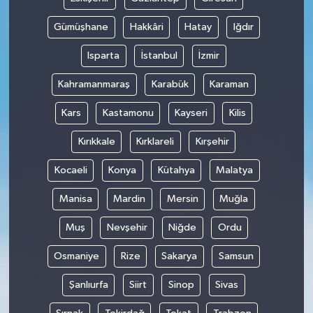
Gümüşhane
Hakkâri
Hatay
Iğdır
Isparta
İstanbul
İzmir
Kahramanmaraş
Karabük
Karaman
Kars
Kastamonu
Kayseri
Kilis
Kırıkkale
Kırklareli
Kırşehir
Kocaeli
Konya
Kütahya
Malatya
Manisa
Mardin
Mersin
Muğla
Muş
Nevşehir
Niğde
Ordu
Osmaniye
Rize
Sakarya
Samsun
Şanlıurfa
Siirt
Sinop
Sivas