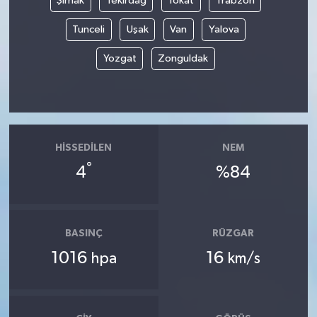
Şırnak
Tekirdağ
Tokat
Trabzon
Tunceli
Uşak
Van
Yalova
Yozgat
Zonguldak
HISSEDILEN
NEM
°
4
%84
BASINÇ
RÜZGAR
1016
16
hpa
km/s