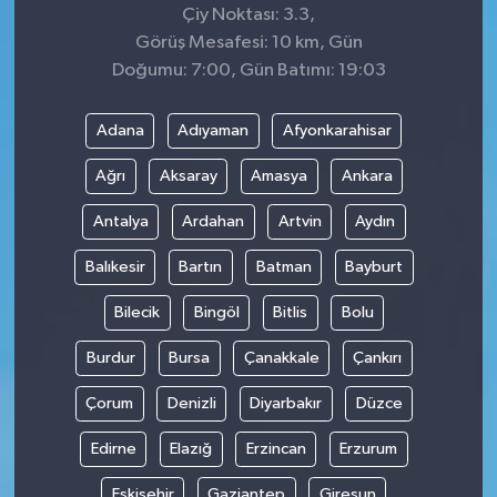
Çiy Noktası: 3.3,
Görüş Mesafesi: 10 km, Gün
Doğumu: 7:00, Gün Batımı: 19:03
Adana
Adıyaman
Afyonkarahisar
Ağrı
Aksaray
Amasya
Ankara
Antalya
Ardahan
Artvin
Aydın
Balıkesir
Bartın
Batman
Bayburt
Bilecik
Bingöl
Bitlis
Bolu
Burdur
Bursa
Çanakkale
Çankırı
Çorum
Denizli
Diyarbakır
Düzce
Edirne
Elazığ
Erzincan
Erzurum
Eskişehir
Gaziantep
Giresun