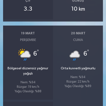
ÇIY
GÖRÜŞ
3.3
10
km
19 MART
20 MART
PERŞEMBE
CUMA
°
°
6
6
Bölgesel düzensiz yağmur
Orta kuvvetli yağmurlu
yağışlı
Nem: %94
Rüzgar: 22 km/h
Nem: %94
Yağış Olasılığı: %89
Rüzgar: 19 km/h
Yağış Olasılığı: %88