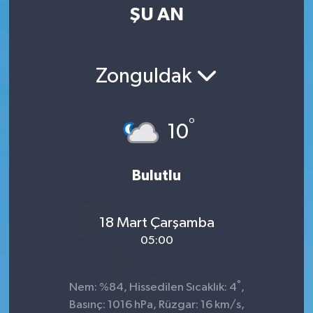
ŞU AN
Zonguldak
°
10
Bulutlu
18 Mart Çarşamba
05:00
°
Nem: %84, Hissedilen Sıcaklık: 4
,
Basınç: 1016 hPa, Rüzgar: 16 km/s,