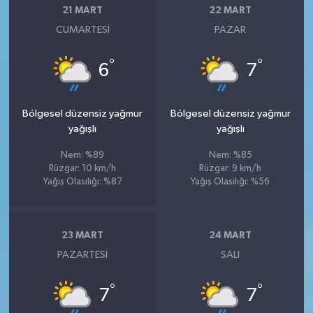
21 MART
22 MART
CUMARTESI
PAZAR
°
°
6
7
Bölgesel düzensiz yağmur
Bölgesel düzensiz yağmur
yağışlı
yağışlı
Nem: %89
Nem: %85
Rüzgar: 10 km/h
Rüzgar: 9 km/h
Yağış Olasılığı: %87
Yağış Olasılığı: %56
23 MART
24 MART
PAZARTESI
SALI
°
°
7
7