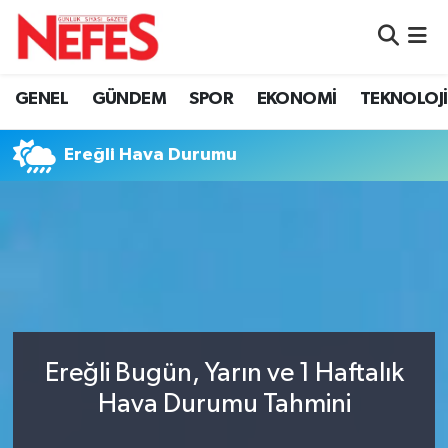
GÜNDEM
Nöbetçi Eczaneler
GENEL
GÜNDEM
SPOR
EKONOMİ
TEKNOLOJİ
Hava Durumu
Ereğli Hava Durumu
Namaz Vakitleri
Trafik Durumu
Süper Lig Puan Durumu ve Fikstür
Tüm Manşetler
Ereğli Bugün, Yarın ve 1 Haftalık
Son Dakika Haberleri
Hava Durumu Tahmini
Haber Arşivi