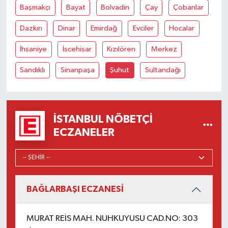
Başmakçı
Bayat
Bolvadin
Çay
Çobanlar
Dazkırı
Dinar
Emirdağ
Evciler
Hocalar
İhsaniye
İscehisar
Kızılören
Merkez
Sandıklı
Sinanpaşa
Şuhut
Sultandağı
İSTANBUL NÖBETÇI
ECZANELER
BAĞLARBAŞI ECZANESİ
MURAT REİS MAH. NUHKUYUSU CAD.NO: 303