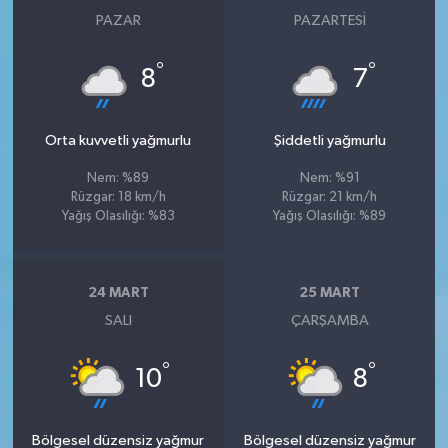
PAZAR
PAZARTESI
°
°
8
7
Orta kuvvetli yağmurlu
Şiddetli yağmurlu
Nem: %89
Nem: %91
Rüzgar: 18 km/h
Rüzgar: 21 km/h
Yağış Olasılığı: %83
Yağış Olasılığı: %89
24 MART
25 MART
SALI
ÇARŞAMBA
°
°
10
8
Bölgesel düzensiz yağmur
Bölgesel düzensiz yağmur