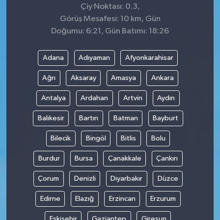
Çiy Noktası: 0.3,
Görüş Mesafesi: 10 km, Gün
Doğumu: 6:21, Gün Batımı: 18:26
Adana
Adıyaman
Afyonkarahisar
Ağrı
Aksaray
Amasya
Ankara
Antalya
Ardahan
Artvin
Aydın
Balıkesir
Bartın
Batman
Bayburt
Bilecik
Bingöl
Bitlis
Bolu
Burdur
Bursa
Çanakkale
Çankırı
Çorum
Denizli
Diyarbakır
Düzce
Edirne
Elazığ
Erzincan
Erzurum
Eskişehir
Gaziantep
Giresun