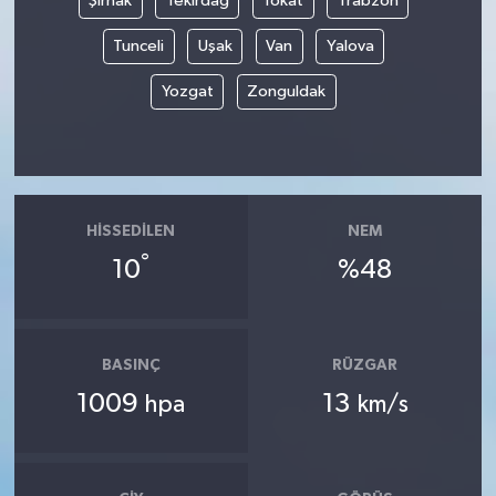
Şırnak
Tekirdağ
Tokat
Trabzon
Tunceli
Uşak
Van
Yalova
Yozgat
Zonguldak
HISSEDILEN
NEM
°
10
%48
BASINÇ
RÜZGAR
1009
13
hpa
km/s