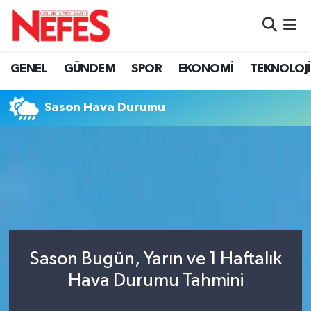
GÜNDEM
Nöbetçi Eczaneler
GENEL
GÜNDEM
SPOR
EKONOMİ
TEKNOLOJİ
Hava Durumu
Sason Hava Durumu
Namaz Vakitleri
Trafik Durumu
Süper Lig Puan Durumu ve Fikstür
Tüm Manşetler
Sason Bugün, Yarın ve 1 Haftalık
Son Dakika Haberleri
Hava Durumu Tahmini
Haber Arşivi