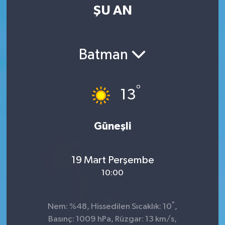
ŞU AN
Batman
°
13
Güneşli
19 Mart Perşembe
10:00
°
Nem: %48, Hissedilen Sıcaklık: 10
,
Basınç: 1009 hPa, Rüzgar: 13 km/s,