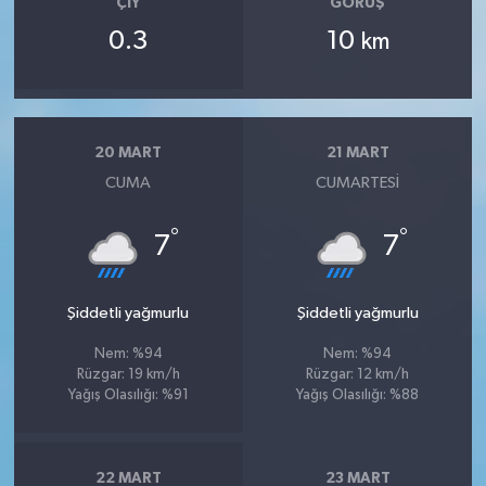
ÇIY
GÖRÜŞ
0.3
10
km
20 MART
21 MART
CUMA
CUMARTESI
°
°
7
7
Şiddetli yağmurlu
Şiddetli yağmurlu
Nem: %94
Nem: %94
Rüzgar: 19 km/h
Rüzgar: 12 km/h
Yağış Olasılığı: %91
Yağış Olasılığı: %88
22 MART
23 MART