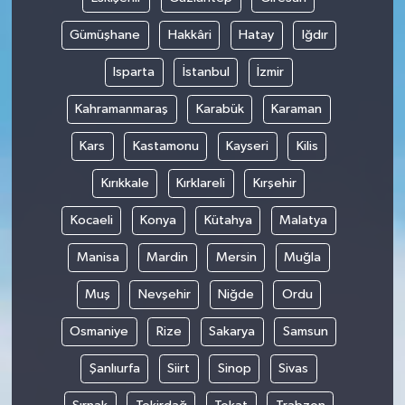
Gümüşhane
Hakkâri
Hatay
Iğdır
Isparta
İstanbul
İzmir
Kahramanmaraş
Karabük
Karaman
Kars
Kastamonu
Kayseri
Kilis
Kırıkkale
Kırklareli
Kırşehir
Kocaeli
Konya
Kütahya
Malatya
Manisa
Mardin
Mersin
Muğla
Muş
Nevşehir
Niğde
Ordu
Osmaniye
Rize
Sakarya
Samsun
Şanlıurfa
Siirt
Sinop
Sivas